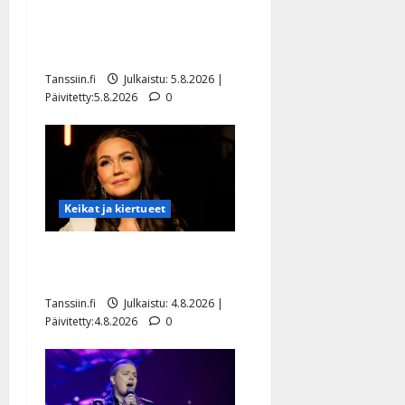
Jukka Hallikainen, 50,
liikuttuu lapsenlapsistaan –
uusi laulu koskettaa syvältä
Tanssiin.fi
Julkaistu: 5.8.2026 |
Päivitetty:5.8.2026
0
Keikat ja kiertueet
Saija Tuupanen ei toivu –
lääkäri: ”Vaakatasoon”
Tanssiin.fi
Julkaistu: 4.8.2026 |
Päivitetty:4.8.2026
0