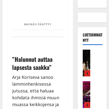
MAINOS PÄÄTTYY
LUETUIMMAT
NYT
Musiikkiv
H
”Halunnut auttaa
u
lapsesta saakka”
i
k
1
Arja Koriseva sanoo
e
a
Keikat ja 
lämminhenkisessä
I
t
jutussa, että haluaa
k
h
kohdata ihmisiä muun
ä
y
muassa keikkojensa ja
v
v
2