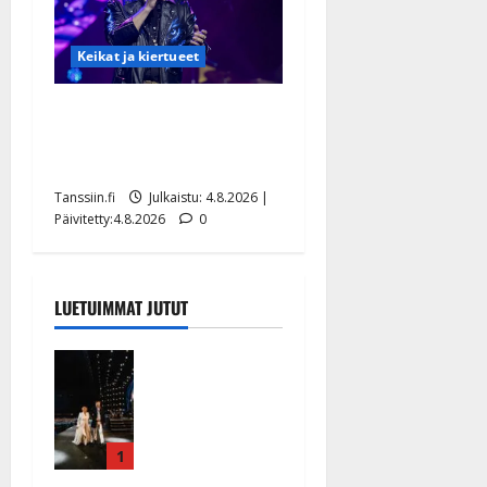
Keikat ja kiertueet
Ilari Hämäläisen
tangomatkan hinta: 10 000
eurolla keikkoja sivu suun
Tanssiin.fi
Julkaistu: 4.8.2026 |
Päivitetty:4.8.2026
0
LUETUIMMAT JUTUT
Huikeat
hyvästit!
Tommi
saatteli
Katri
1
Helenan