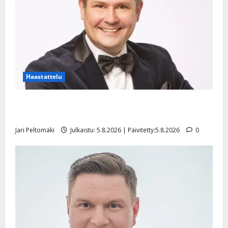
Haastattelu
Leif Lindeman levytti: ”Kuvaa osuvasti uraani
pikkupojasta näihin päiviin”
Jari Peltomäki
Julkaistu: 5.8.2026 | Päivitetty:5.8.2026
0