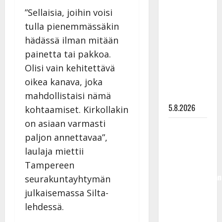
Lindeman
”Sellaisia, joihin voisi
levytti:
tulla pienemmässäkin
”Kuvaa
hädässä ilman mitään
osuvasti
painetta tai pakkoa.
uraani
Olisi vain kehitettävä
pikkupojasta
oikea kanava, joka
näihin
päiviin”
mahdollistaisi nämä
5.8.2026
kohtaamiset. Kirkollakin
on asiaan varmasti
Jukka
paljon annettavaa”,
Hallikainen,
laulaja miettii
50,
liikuttuu
Tampereen
lapsenlapsistaan
seurakuntayhtymän
– uusi laulu
julkaisemassa Silta-
koskettaa
lehdessä.
syvältä