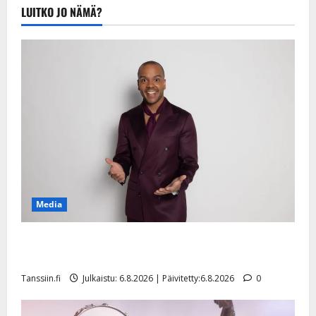
Julkaistu:
LUITKO JO NÄMÄ?
20.8.2025 |
Päivitetty:22.8.2025
Media
Tanssii tähtien kanssa -julkkikset julki: Anna Hanski
liitää tv-parketilla
Tanssiin.fi
Julkaistu: 6.8.2026 | Päivitetty:6.8.2026
0