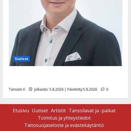
Uutiset
Jukka Hallikainen, 50, liikuttuu lapsenlapsistaan –
uusi laulu koskettaa syvältä
Tanssiin.fi
Julkaistu: 5.8.2026 | Päivitetty:5.8.2026
0
Etusivu
Uutiset
Artistit
Tanssilavat ja -paikat
Toimitus ja yhteystiedot
Tietosuojaseloste ja evästekäytäntö