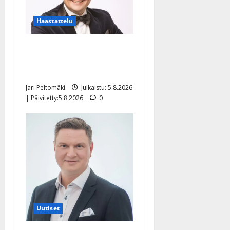
Haastattelu
Leif Lindeman levytti:
”Kuvaa osuvasti uraani
pikkupojasta näihin päiviin”
Jari Peltomäki
Julkaistu: 5.8.2026
| Päivitetty:5.8.2026
0
Uutiset