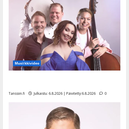
Musiikkivideo
Sopiiko Edith Piaf tanssilavalle? Pirttijoki näyttää
mallia – video
Tanssiin.fi
Julkaistu: 6.8.2026 | Päivitetty:6.8.2026
0