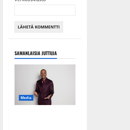
SAMANLAISIA JUTTUJA
Media
Tanssii tähtien kanssa -
julkkikset julki: Anna
Hanski liitää tv-parketilla