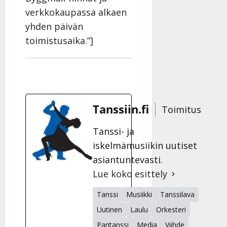
y
verkkokaupassa alkaen
l
yhden päivän
l
e
toimistusaika.”]
i
s
o
k
i
i
Tanssiin.fi
Toimitus
t
o
Tanssi- ja
s
iskelmämusiikin uutiset
Tanssiin.fi
asiantuntevasti.
Julkaistu:
Lue koko esittely
27.4.2025
|
Tanssi
Musiikki
Tanssilava
Päivitetty:
Uutinen
Laulu
Orkesteri
Paritanssi
Media
Viihde