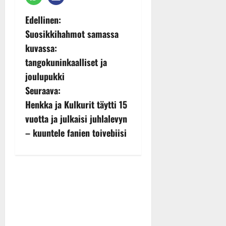
P
Edellinen:
Suosikkihahmot samassa
o
kuvassa:
s
tangokuninkaalliset ja
joulupukki
t
Seuraava:
n
Henkka ja Kulkurit täytti 15
vuotta ja julkaisi juhlalevyn
a
– kuuntele fanien toivebiisi
v
i
g
a