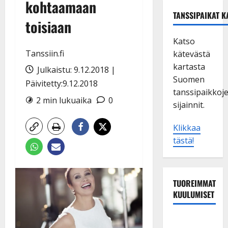
kohtaamaan
TANSSIPAIKAT K
toisiaan
Katso
Tanssiin.fi
kätevästä
kartasta
Julkaistu: 9.12.2018 |
Suomen
Päivitetty:9.12.2018
tanssipaikkoj
2 min lukuaika
0
sijainnit.
Klikkaa
tästä!
TUOREIMMAT
KUULUMISET
Tanssii