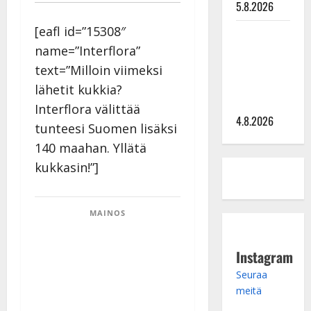
5.8.2026
[eafl id=”15308″
Saija
name=”Interflora”
Tuupanen ei
toivu –
text=”Milloin viimeksi
lääkäri:
lähetit kukkia?
”Vaakatasoon”
Interflora välittää
4.8.2026
tunteesi Suomen lisäksi
140 maahan. Yllätä
kukkasin!”]
MAINOS
Instagram
Seuraa
meitä