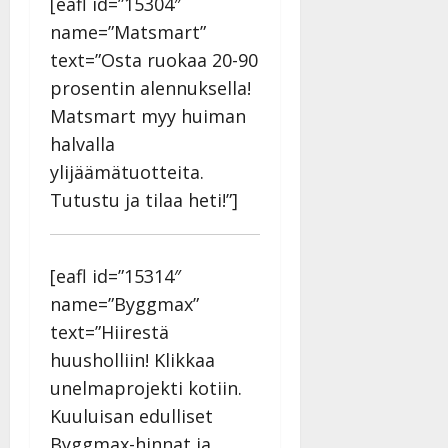
v
[eafl id=”15304″
Julkaistu:
p
Päivitetty:
K
22.8.2025
i
name=”Matsmart”
i
a
|
d
text=”Osta ruokaa 20-90
a
t
Päivitetty:
e
n
r
prosentin alennuksella!
o
t
i
k
Matsmart myy huiman
i
…
o
halvalla
n
”
o
a
ylijäämätuotteita.
s
Tanssiin.fi
h
Tutustu ja tilaa heti!”]
t
ä
Julkaistu:
e
i
20.8.2025
Tanssiin.fi
t
|
[eafl id=”15314″
Päivitetty:
ä
Julkaistu:
ä
name=”Byggmax”
17.8.2025
n
text=”Hiirestä
|
–
Päivitetty:
huusholliin! Klikkaa
D
unelmaprojekti kotiin.
a
n
Kuuluisan edulliset
n
Byggmax-hinnat ja