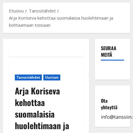
Etusivu
Tanssitähdet
Arja Koriseva kehottaa suomalaisia huolehtimaan ja
kohtaamaan toisiaan
SEURAA
MEITÄ
Tanssitähdet
Uutiset
Arja Koriseva
kehottaa
Ota
yhteyttä
suomalaisia
info@tanssiin.f
huolehtimaan ja