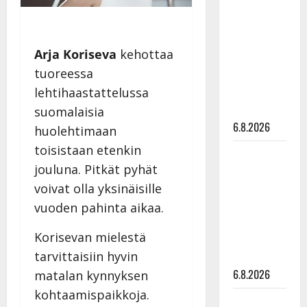
tähtien
kanssa -
julkkikset
Arja Koriseva
kehottaa
julki: Anna
tuoreessa
Hanski
liitää tv-
lehtihaastattelussa
parketilla
suomalaisia
6.8.2026
huolehtimaan
toisistaan etenkin
Sopiiko
jouluna. Pitkät pyhät
Edith Piaf
tanssilavalle?
voivat olla yksinäisille
Pirttijoki
vuoden pahinta aikaa.
näyttää
Korisevan mielestä
mallia –
tarvittaisiin hyvin
video
6.8.2026
matalan kynnyksen
kohtaamispaikkoja.
Leif