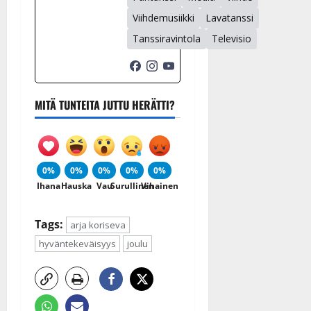
Viihdemusiikki
Lavatanssi
Tanssiravintola
Televisio
MITÄ TUNTEITA JUTTU HERÄTTI?
0%
0%
0%
0%
0%
Ihana
Hauska
Vau
Surullinen
Vihainen
Tags:
arja koriseva
hyväntekeväisyys
joulu