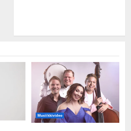
Musiikkivideo
kset julki:
Sopiiko Edith Piaf tanssilavalle?