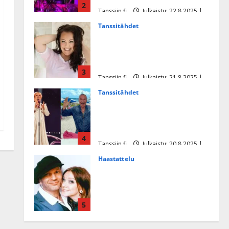
2
Tanssiin.fi
Julkaistu: 22.8.2025 |
Päivitetty:22.8.2025
Tanssitähdet
Heidi Pakarisen ja Mika
Pohjosen tytär kilpailee
missikisoissa
3
Tanssiin.fi
Julkaistu: 21.8.2025 |
Päivitetty:22.8.2025
Tanssitähdet
Tämä Ile Vainion runo Katri
Helenasta paisui hitiksi: ”Voi
tule Katri…”
4
Tanssiin.fi
Julkaistu: 20.8.2025 |
Päivitetty:22.8.2025
Haastattelu
Huikea rakkaustarina!
Dimitri Keiski ja Katja
juhlivat pian tinahäitään –
5
Dannylle iso kiitos
Tanssiin.fi
Julkaistu: 27.4.2025 |