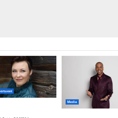
iertueet
Media
säyttävä ulostulo: ”Elämä toi
aisen yllätyksen…”
Tanssii tähtien kanssa -julkki