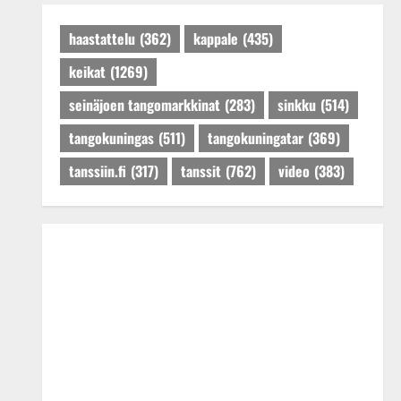
Päivitetty:27.4.2025
haastattelu
(362)
kappale
(435)
keikat
(1269)
seinäjoen tangomarkkinat
(283)
sinkku
(514)
tangokuningas
(511)
tangokuningatar
(369)
tanssiin.fi
(317)
tanssit
(762)
video
(383)