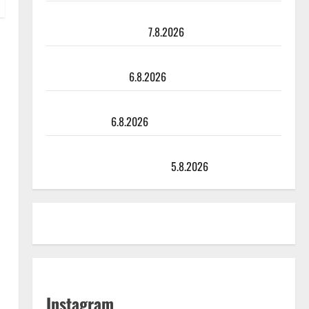
Maikilta pysäyttävä ulostulo: ”Elämä toi eteeni
sellaisen yllätyksen…”
7.8.2026
Tanssii tähtien kanssa -julkkikset julki: Anna Hanski
liitää tv-parketilla
6.8.2026
Sopiiko Edith Piaf tanssilavalle? Pirttijoki näyttää
mallia – video
6.8.2026
Leif Lindeman levytti: ”Kuvaa osuvasti uraani
pikkupojasta näihin päiviin”
5.8.2026
Instagram