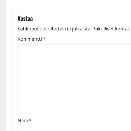
o
n
Vastaa
Sähköpostiosoitettasi ei julkaista.
Pakolliset kentät
Kommentti
*
Nimi
*