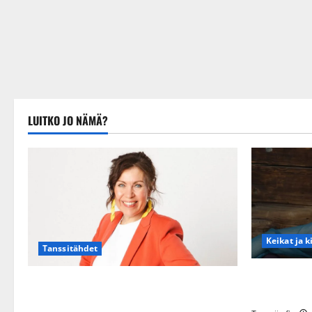
LUITKO JO NÄMÄ?
Keikat ja k
Tanssitähdet
Maikilta py
TTK-tähti Anna Hanski rakastaa tanssia –
eteeni sell
suru tyttären syövästä painaa