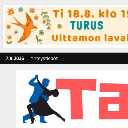
Skip
to
content
7.8.2026
Yhteystiedot