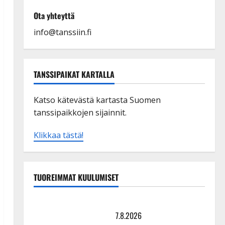
Ota yhteyttä
info@tanssiin.fi
TANSSIPAIKAT KARTALLA
Katso kätevästä kartasta Suomen
tanssipaikkojen sijainnit.
Klikkaa tästä!
TUOREIMMAT KUULUMISET
TTK-tähti Anna Hanski rakastaa tanssia – suru
tyttären syövästä painaa
7.8.2026