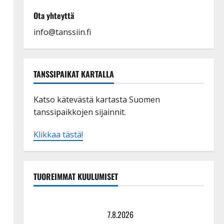
Ota yhteyttä
info@tanssiin.fi
TANSSIPAIKAT KARTALLA
Katso kätevästä kartasta Suomen
tanssipaikkojen sijainnit.
Klikkaa tästä!
TUOREIMMAT KUULUMISET
Maikilta pysäyttävä ulostulo: ”Elämä toi eteeni
sellaisen yllätyksen…”
7.8.2026