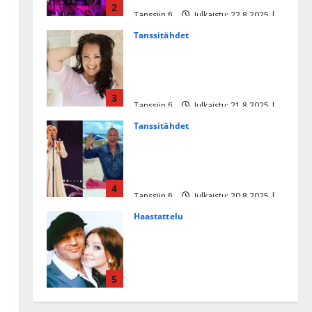
2
Tanssiin.fi
Julkaistu: 22.8.2025 |
Päivitetty:22.8.2025
Tanssitähdet
Heidi Pakarisen ja Mika
Pohjosen tytär kilpailee
missikisoissa
3
Tanssiin.fi
Julkaistu: 21.8.2025 |
Päivitetty:22.8.2025
Tanssitähdet
Tämä Ile Vainion runo Katri
Helenasta paisui hitiksi: ”Voi
tule Katri…”
4
Tanssiin.fi
Julkaistu: 20.8.2025 |
Päivitetty:22.8.2025
Haastattelu
Huikea rakkaustarina!
Dimitri Keiski ja Katja
juhlivat pian tinahäitään –
5
Dannylle iso kiitos
Tanssiin.fi
Julkaistu: 27.4.2025 |