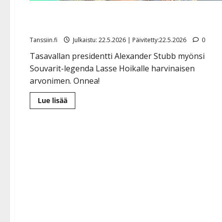
Lasse Hoikka sai musiikkineuvoksen arvonimen –
sytytti sikarin
Tanssiin.fi
Julkaistu: 22.5.2026 | Päivitetty:22.5.2026
0
Tasavallan presidentti Alexander Stubb myönsi
Souvarit-legenda Lasse Hoikalle harvinaisen
arvonimen. Onnea!
Lue
Lue lisää
lisää
aiheesta
Lasse
Hoikka
sai
musiikkineuvoksen
arvonimen
–
sytytti
sikarin