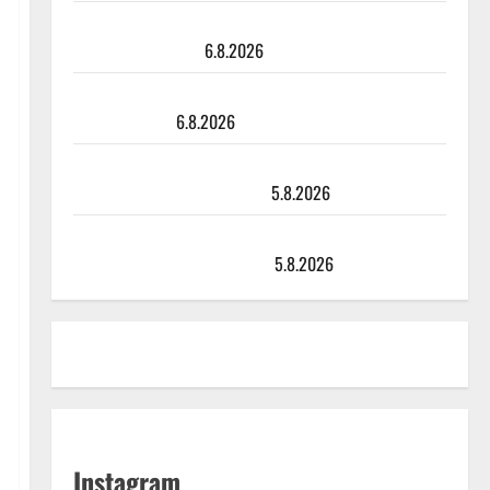
Tanssii tähtien kanssa -julkkikset julki: Anna Hanski
liitää tv-parketilla
6.8.2026
Sopiiko Edith Piaf tanssilavalle? Pirttijoki näyttää
mallia – video
6.8.2026
Leif Lindeman levytti: ”Kuvaa osuvasti uraani
pikkupojasta näihin päiviin”
5.8.2026
Jukka Hallikainen, 50, liikuttuu lapsenlapsistaan –
uusi laulu koskettaa syvältä
5.8.2026
Instagram