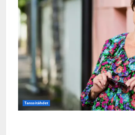
Tanssitähdet
Pirkko Mannola seuraa Kar