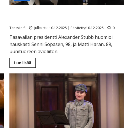
Juuri naimisiin mennyt Senni Sopanen, 98, kätteli
presidenttiä – Stubb vitsaili ja julkaisi videon
Tanssiin.fi
Julkaistu: 10.12.2025 | Päivitetty:10.12.2025
0
Tasavallan presidentti Alexander Stubb huomioi
hauskasti Senni Sopasen, 98, ja Matti Haran, 89,
uunituoreen avioliiton.
Lue
Lue lisää
lisää
aiheesta
Juuri
naimisiin
mennyt
Senni
Sopanen,
98,
kätteli
presidenttiä
–
Stubb
vitsaili
ja
julkaisi
videon