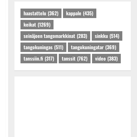
Päivitetty:27.4.2025
haastattelu
(362)
kappale
(435)
keikat
(1269)
seinäjoen tangomarkkinat
(283)
sinkku
(514)
tangokuningas
(511)
tangokuningatar
(369)
tanssiin.fi
(317)
tanssit
(762)
video
(383)