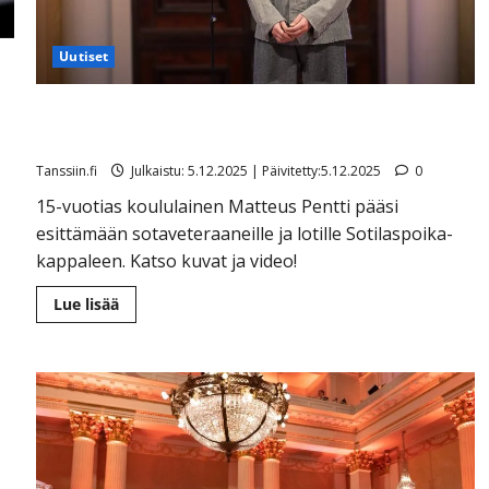
Uutiset
a
Presidenttipari ihastui Matteuksen, 15, lauluun ja
pyysi esiintymään Presidentinlinnaan – video ja kuvat
Tanssiin.fi
Julkaistu: 5.12.2025 | Päivitetty:5.12.2025
0
15-vuotias koululainen Matteus Pentti pääsi
esittämään sotaveteraaneille ja lotille Sotilaspoika-
kappaleen. Katso kuvat ja video!
Lue
Lue lisää
lisää
aiheesta
Presidenttipari
ihastui
Matteuksen,
15,
lauluun
ja
pyysi
esiintymään
Presidentinlinnaan
–