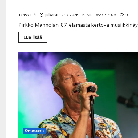
bonusmamman elämä kesäte
Tanssiin.fi
Julkaistu: 23.7.2026 | Päivitetty:23.7.2026
0
Pirkko Mannolan, 87, elämästä kertova musiikkinäyt
Lue
Lue lisää
lisää
aiheesta
Pirkko
Mannola
seuraa
Kari
Tapiota:
presidentin
bonusmamman
elämä
kesäteatterin
lavalle
Orkesterit