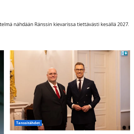
atterin lavalle
elmä nähdään Ränssin kievarissa tiettävästi kesällä 2027.
Tanssitähdet