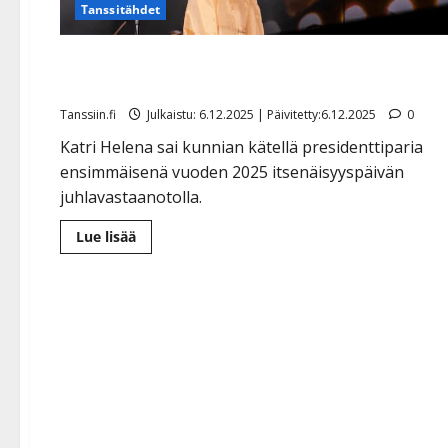
Tanssitähdet
Katri Helenalle huikea kunnianosoitus Linnan juhliss
– kierrätysasu tv-konsertista
Tanssiin.fi
Julkaistu: 6.12.2025 | Päivitetty:6.12.2025
0
Katri Helena sai kunnian kätellä presidenttiparia
ensimmäisenä vuoden 2025 itsenäisyyspäivän
juhlavastaanotolla.
Lue
Lue lisää
lisää
aiheesta
Katri
Helenalle
huikea
kunnianosoitus
Linnan
juhlissa
–
kierrätysasu
tv-
konsertista