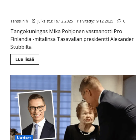
Presidentti palkitsi Mika Pohjosen – katso kuvat
mitalijuhlista
Tanssiin.fi
Julkaistu: 19.12.2025 | Päivitetty:19.12.2025
0
Tangokuningas Mika Pohjonen vastaanotti Pro
Finlandia -mitalinsa Tasavallan presidentti Alexander
Stubbilta.
Lue
Lue lisää
lisää
aiheesta
Presidentti
palkitsi
Mika
Pohjosen
–
katso
kuvat
mitalijuhlista
Uutiset