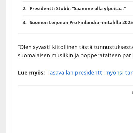
Presidentti Stubb: "Saamme olla ylpeitä…"
Suomen Leijonan Pro Finlandia -mitalilla 2025
”Olen syvästi kiitollinen tästä tunnustukses
suomalaisen musiikin ja oopperataiteen pariss
Lue myös:
Tasavallan presidentti myönsi tan