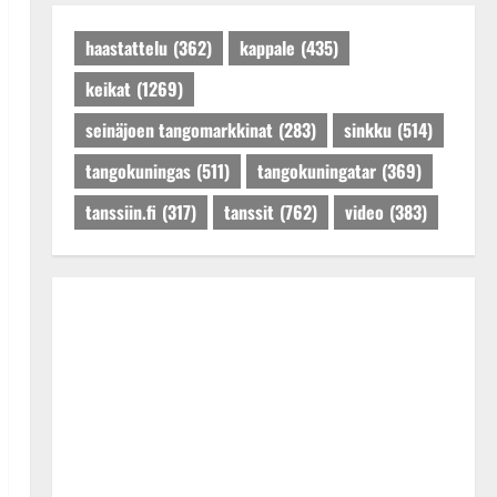
Päivitetty:27.4.2025
haastattelu
(362)
kappale
(435)
keikat
(1269)
seinäjoen tangomarkkinat
(283)
sinkku
(514)
tangokuningas
(511)
tangokuningatar
(369)
tanssiin.fi
(317)
tanssit
(762)
video
(383)