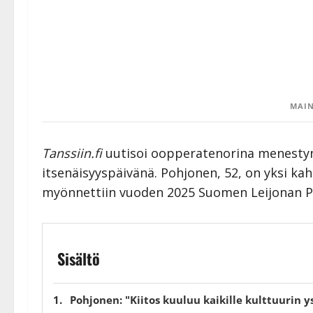
MAIN
Tanssiin.fi
uutisoi oopperatenorina menestyn
itsenäisyyspäivänä. Pohjonen, 52, on yksi kahd
myönnettiin vuoden 2025 Suomen Leijonan Pro
Sisältö
Pohjonen: "Kiitos kuuluu kaikille kulttuurin ys