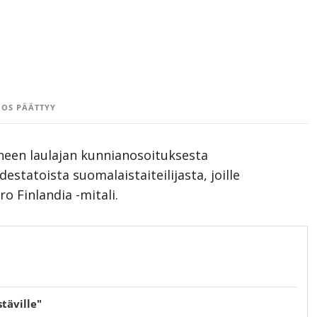
OS PÄÄTTYY
een laulajan kunnianosoituksesta
estatoista suomalaistaiteilijasta, joille
 Finlandia -mitali.
täville"