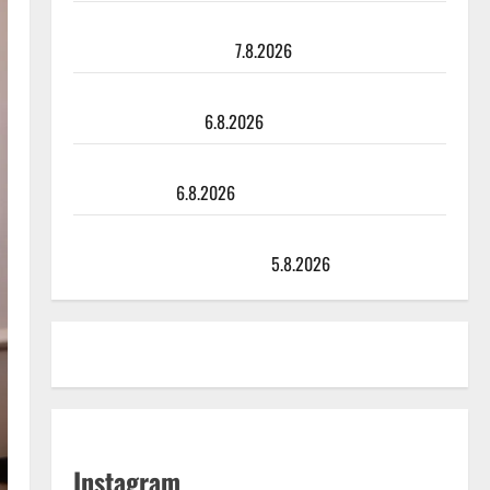
Maikilta pysäyttävä ulostulo: ”Elämä toi eteeni
sellaisen yllätyksen…”
7.8.2026
Tanssii tähtien kanssa -julkkikset julki: Anna Hanski
liitää tv-parketilla
6.8.2026
Sopiiko Edith Piaf tanssilavalle? Pirttijoki näyttää
mallia – video
6.8.2026
Leif Lindeman levytti: ”Kuvaa osuvasti uraani
pikkupojasta näihin päiviin”
5.8.2026
Instagram