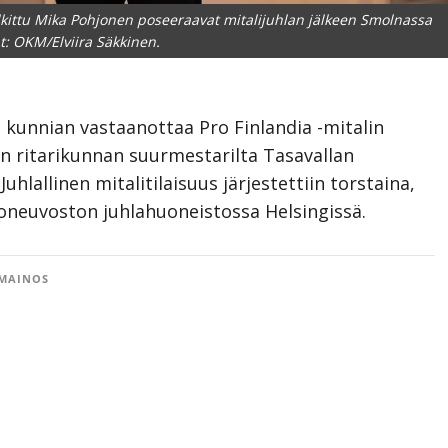
alkittu Mika Pohjonen poseeraavat mitalijuhlan jälkeen Smolnassa
t: OKM/Elviira Säkkinen.
 kunnian vastaanottaa Pro Finlandia -mitalin
 ritarikunnan suurmestarilta Tasavallan
 Juhlallinen mitalitilaisuus järjestettiin torstaina,
ioneuvoston juhlahuoneistossa Helsingissä.
MAINOS