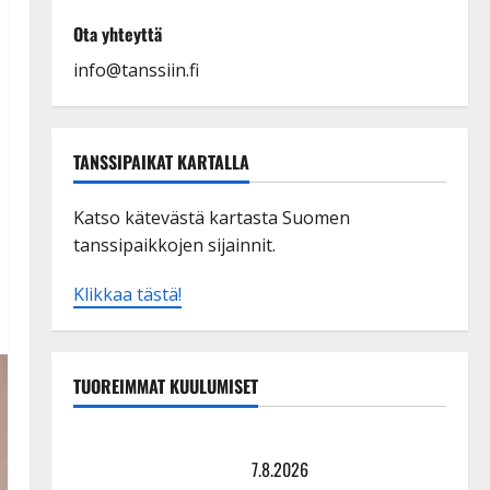
Ota yhteyttä
info@tanssiin.fi
TANSSIPAIKAT KARTALLA
Katso kätevästä kartasta Suomen
tanssipaikkojen sijainnit.
Klikkaa tästä!
TUOREIMMAT KUULUMISET
TTK-tähti Anna Hanski rakastaa tanssia – suru
tyttären syövästä painaa
7.8.2026