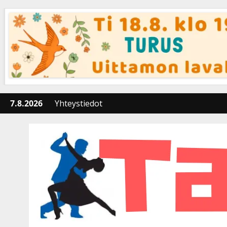
Skip
to
content
7.8.2026
Yhteystiedot