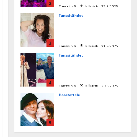
2
Tanssiin.fi
Julkaistu: 22.8.2025 |
Päivitetty:22.8.2025
Tanssitähdet
Heidi Pakarisen ja Mika
Pohjosen tytär kilpailee
missikisoissa
3
Tanssiin.fi
Julkaistu: 21.8.2025 |
Päivitetty:22.8.2025
Tanssitähdet
Tämä Ile Vainion runo Katri
Helenasta paisui hitiksi: ”Voi
tule Katri…”
4
Tanssiin.fi
Julkaistu: 20.8.2025 |
Päivitetty:22.8.2025
Haastattelu
Huikea rakkaustarina!
Dimitri Keiski ja Katja
juhlivat pian tinahäitään –
5
Dannylle iso kiitos
Tanssiin.fi
Julkaistu: 27.4.2025 |