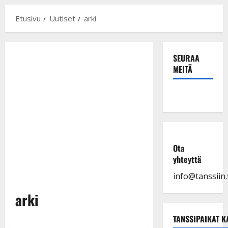
Etusivu
Uutiset
arki
SEURAA
MEITÄ
Ota
yhteyttä
info@tanssiin.f
arki
TANSSIPAIKAT K