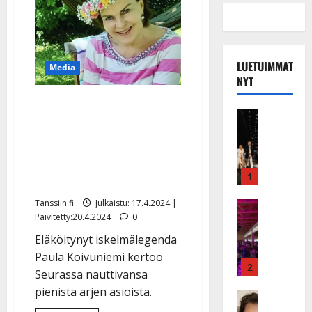
LUETUIMMAT
Media
NYT
Seura: Paula Koivuniemi
Musiikkiv
ei enää haaveile
H
ulkomaanmatkoista –
u
i
paljastaa arkisen
k
1
kesänvietttonsa
e
Tanssiin.fi
Julkaistu: 17.4.2024 |
a
Keikat ja 
Päivitetty:20.4.2024
0
I
t
k
h
Eläköitynyt iskelmälegenda
ä
y
Paula Koivuniemi kertoo
v
v
2
Seurassa nauttivansa
ä
ä
pienistä arjen asioista.
s
Tanssitäh
s
H
a