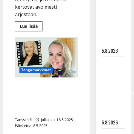
”Kuvaa
kertovat avoimesti
osuvasti
arjestaan.
uraani
Lue
Lue lisää
pikkupojasta
lisää
aiheesta
näihin
Danny
päiviin”
ja
Helmi:
5.8.2026
paljastuksia
avoliitosta
Jukka
Hallikainen,
Tangomarkkinat
50,
liikuttuu
Taina Kokkonen, 50,
lapsenlapsistaan
lopetti laulamisen –
– uusi laulu
avautuu nyt onnestaan
koskettaa
opettajana
syvältä
Tanssiin.fi
Julkaistu: 18.5.2025 |
5.8.2026
Päivitetty:18.5.2025