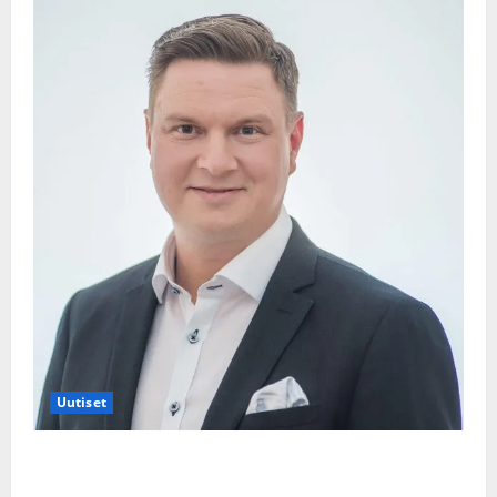
Uutiset
Jukka Hallikainen, 50, liikuttuu lapsenlapsistaan –
uusi laulu koskettaa syvältä