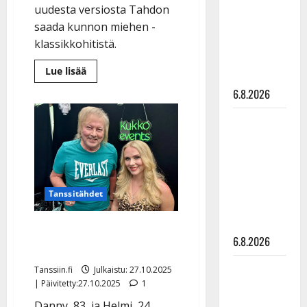
julkkikset
uudesta versiosta Tahdon
julki: Anna
saada kunnon miehen -
Hanski
klassikkohitistä.
liitää tv-
Lue
Lue lisää
parketilla
lisää
aiheesta
6.8.2026
Eija
Sinikka
paljastaa
Sopiiko
kovan
Edith Piaf
kuntonsa:
60
tanssilavalle?
kg
maastavedossa
Pirttijoki
–
klassikkohitti
näyttää
Tanssitähdet
sai
uuden
mallia –
version
video
Danny ja Helmi:
6.8.2026
paljastuksia avoliitosta
Leif
Tanssiin.fi
Julkaistu: 27.10.2025
Lindeman
| Päivitetty:27.10.2025
1
levytti:
Danny, 83, ja Helmi, 24,