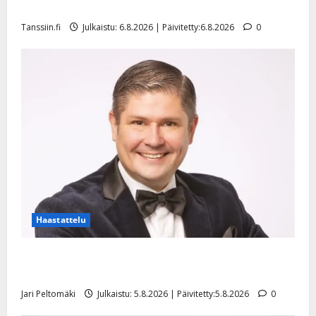
l
mallia – video
e
Tanssiin.fi
Julkaistu: 6.8.2026 | Päivitetty:6.8.2026
0
i
s
o
k
i
i
t
o
s
Tanssiin.fi
Julkaistu:
27.4.2025
Haastattelu
|
Päivitetty:
Leif Lindeman levytti: ”Kuvaa osuvasti uraani
pikkupojasta näihin päiviin”
Jari Peltomäki
Julkaistu: 5.8.2026 | Päivitetty:5.8.2026
0