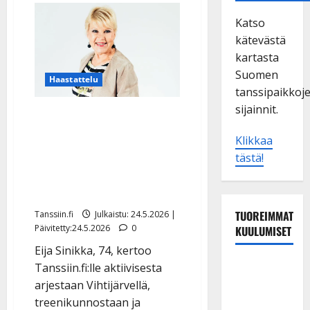
Katso
kätevästä
kartasta
Suomen
Haastattelu
tanssipaikkoj
sijainnit.
Eija Sinikka paljastaa
kovan kuntonsa: 60 kg
Klikkaa
maastavedossa –
tästä!
klassikkohitti sai uuden
version
TUOREIMMAT
Tanssiin.fi
Julkaistu: 24.5.2026 |
Päivitetty:24.5.2026
0
KUULUMISET
Eija Sinikka, 74, kertoo
Tanssii
Tanssiin.fi:lle aktiivisesta
tähtien
arjestaan Vihtijärvellä,
kanssa -
treenikunnostaan ja