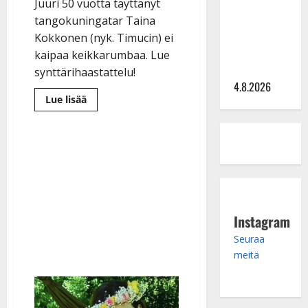
Saija
Juuri 50 vuotta täyttänyt
Tuupanen ei
tangokuningatar Taina
toivu –
Kokkonen (nyk. Timucin) ei
lääkäri:
kaipaa keikkarumbaa. Lue
”Vaakatasoon”
synttärihaastattelu!
4.8.2026
Lue
Lue lisää
lisää
aiheesta
Taina
Kokkonen,
50,
lopetti
laulamisen
–
avautuu
nyt
onnestaan
opettajana
Instagram
Seuraa
meitä