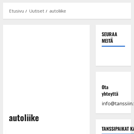
Etusivu
Uutiset
autoliike
SEURAA
MEITÄ
Ota
yhteyttä
info@tanssiin.f
autoliike
TANSSIPAIKAT K