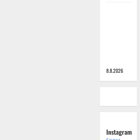
nopeusrajoituksia”
–
Matti
jättää
autobisneksen
Ruohonen
viettää taas
synttäreitään
täydessä
hiljaisuudessa
– tämä on
tilanne nyt
8.8.2026
Instagram
Seuraa