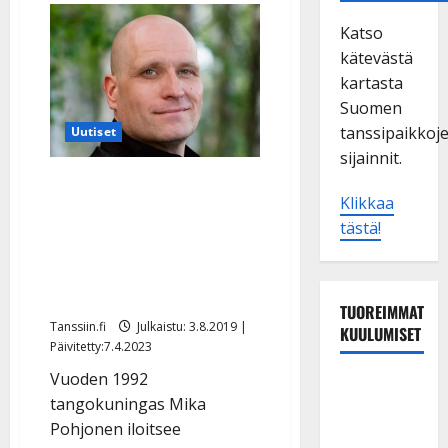
Katso
kätevästä
kartasta
Suomen
tanssipaikkoj
Uutiset
sijainnit.
Tangokuningas Mika
Klikkaa
Pohjonen tekee
tästä!
miljoonabisnestä:
”Pitäisikö organisoida 3
miljoonan kakkukahvit”
TUOREIMMAT
Tanssiin.fi
Julkaistu: 3.8.2019 |
KUULUMISET
Päivitetty:7.4.2023
Vuoden 1992
Dimitri
tangokuningas Mika
Keiski
Pohjonen iloitsee
laihtui –