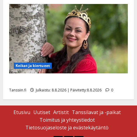
Päivitetty:
Keikat ja kiertueet
Tangokuningatar Raija Mäntyniemi: matka tyssäsi
Tanssiin.fi
Julkaistu: 8.8.2026 | Päivitetty:8.8.2026
0
Etusivu
Uutiset
Artistit
Tanssilavat ja -paikat
Toimitus ja yhteystiedot
Tietosuojaseloste ja evästekäytäntö