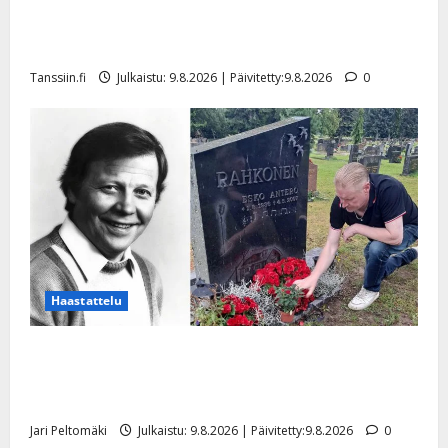
n
Tangokuningas Aki Samuli meni naimisiin – hääkuva
n
julki
y
Tanssiin.fi
Julkaistu: 9.8.2026 | Päivitetty:9.8.2026
0
l
l
e
i
s
o
k
i
i
t
o
Haastattelu
s
Esko Rahkonen olisi täyttänyt 90 vuotta – Arto
Tanssiin.fi
Rahkonen kävi haudalla ja kertoo iskelmälegendan
Julkaistu:
viimeisistä vuosista
27.4.2025
Jari Peltomäki
Julkaistu: 9.8.2026 | Päivitetty:9.8.2026
0
|