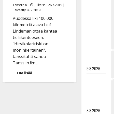
täyttänyt
Tanssiin.fi
Julkaistu: 26.7.2019 |
Päivitetty:26.7.2019
90 vuotta –
Arto
Vuodessa liki 100 000
Rahkonen
kilometriä ajava Leif
kävi
Lindeman ottaa kantaa
haudalla ja
tieliikenteeseen.
kertoo
"Hirvikolaririski on
iskelmälegenda
moninkertainen",
viimeisistä
tanssitähti sanoo
vuosista
Tanssiin.fi:n...
9.8.2026
Lue
Lue lisää
lisää
Tangokuningatar
aiheesta
Leif
Raija
Lindeman
lataa:
Mäntyniemi:
”Suomen
matka
teillä
on
tyssäsi
liikaa
hirviä
8.8.2026
ja