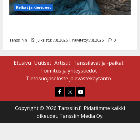
Keikat ja kiertueet
Maikilta pysäyttävä ulostulo: ”Elämä toi eteeni
sellaisen yllätyksen…”
Tanssiin.fi
Julkaistu: 7.8.2026 | Päivitetty:7.8.2026
0
Etusivu
Uutiset
Artistit
Tanssilavat ja -paikat
Toimitus ja yhteystiedot
Tietosuojaseloste ja evästekäytäntö
Faceboook
Instagram
Youtube
Copyright © 2026 Tanssiin.fi. Pidätämme kaikki
oikeudet. Tanssiin Media Oy.