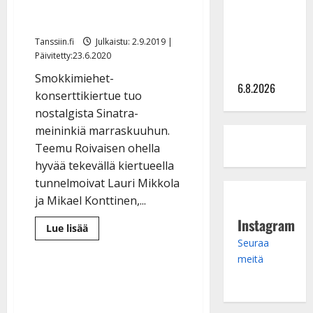
uutuuskiertue tukee
julkkikset
julki: Anna
pieniä lapsipotilaita
Hanski
Tanssiin.fi
Julkaistu: 2.9.2019 |
liitää tv-
Päivitetty:23.6.2020
parketilla
Smokkimiehet-
6.8.2026
konserttikiertue tuo
nostalgista Sinatra-
meininkiä marraskuuhun.
Teemu Roivaisen ohella
hyvää tekevällä kiertueella
tunnelmoivat Lauri Mikkola
ja Mikael Konttinen,...
Instagram
Lue
Lue lisää
lisää
Seuraa
aiheesta
Teemu
meitä
Roivainen
hurmaa
Smokkimiehissä
–
uutuuskiertue