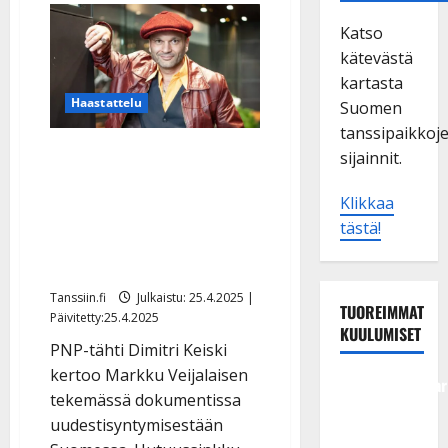
Katso
kätevästä
kartasta
Haastattelu
Suomen
tanssipaikkoj
Dimitri Keiski hurjana:
sijainnit.
niputti Sinatran ja Ankan
Klikkaa
hitit yhteen – avaa
tästä!
elämäänsä
dokumenttielokuvassa
Tanssiin.fi
Julkaistu: 25.4.2025 |
TUOREIMMAT
Päivitetty:25.4.2025
KUULUMISET
PNP-tähti Dimitri Keiski
kertoo Markku Veijalaisen
Tangokuningatar
tekemässä dokumentissa
Raija
uudestisyntymisestään
Mäntyniemi: