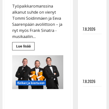
suru
Työpaikkaromanssina
tyttären
alkanut suhde on vienyt
syövästä
Tommi Soidinmäen ja Eeva
painaa
Saarenpään avoliittoon – ja
7.8.2026
nyt myös Frank Sinatra -
musikaaliin....
Maikilta
pysäyttävä
Lue
Lue lisää
lisää
ulostulo:
aiheesta
Tommi
”Elämä toi
Soidinmäki
eteeni
ja
Eeva-
sellaisen
rakas
jakavat
yllätyksen…”
kodin
ja
7.8.2026
Keikat ja kiertueet
teatterilavan:
avautuvat
haasteista
Tanssii
–
Teemu Roivainen hurmaa
tähtien
katso
video
Smokkimiehissä –
kanssa -