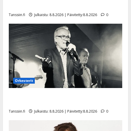
a
t
Päivitetty:
e
Tangokuningatar Raija Mäntyniemi: matka tyssäsi
n
r
o
Tanssiin.fi
Julkaistu: 8.8.2026 | Päivitetty:8.8.2026
0
t
i
k
i
…
o
n
”
o
a
s
Tanssiin.fi
h
t
ä
Julkaistu:
e
i
20.8.2025
Tanssiin.fi
t
|
Päivitetty:
ä
Julkaistu:
ä
17.8.2025
n
Orkesterit
|
–
Päivitetty:
D
Matti Ruohonen viettää taas synttäreitään täydessä
a
hiljaisuudessa – tämä on tilanne nyt
n
Tanssiin.fi
Julkaistu: 8.8.2026 | Päivitetty:8.8.2026
0
n
y
l