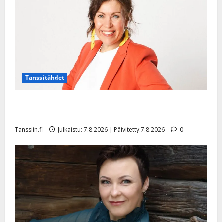
l
e
i
s
o
k
i
i
Tanssitähdet
t
o
TTK-tähti Anna Hanski rakastaa tanssia – suru
s
tyttären syövästä painaa
Tanssiin.fi
Tanssiin.fi
Julkaistu: 7.8.2026 | Päivitetty:7.8.2026
0
Julkaistu:
27.4.2025
|
Päivitetty: