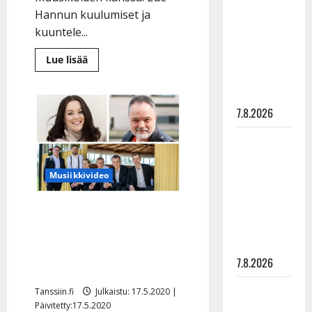
rakastaa
Hannun kuulumiset ja
tanssia –
kuuntele...
suru
Lue
tyttären
Lue lisää
lisää
syövästä
aiheesta
Hannu
painaa
Palon
paluu:
7.8.2026
levytti
Kanavan
kanssa
Maikilta
–
edesmenneen
pysäyttävä
Erkki
ulostulo:
Musiikkivideo
Frimanin
sävellys
”Elämä toi
heräsi
henkiin
eteeni
Korona ei tappanut
sellaisen
luovuutta – tanssitähdiltä
yllätyksen…”
musiikin ilotulitusta:
7.8.2026
Komiat, Heidi, Charles…
Tanssii
Tanssiin.fi
Julkaistu: 17.5.2020 |
Päivitetty:17.5.2020
tähtien