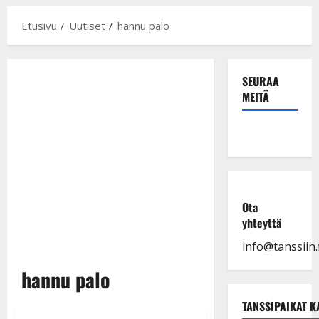
Etusivu
Uutiset
hannu palo
SEURAA
MEITÄ
Ota
yhteyttä
info@tanssiin.f
hannu palo
TANSSIPAIKAT K