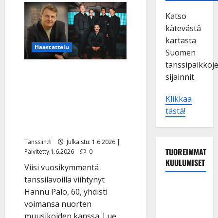
Katso
kätevästä
kartasta
Haastattelu
Suomen
tanssipaikkoj
Hannu Palon paluu:
sijainnit.
levytti Kanavan kanssa –
edesmenneen Erkki
Klikkaa
tästä!
Frimanin sävellys heräsi
henkiin
Tanssiin.fi
Julkaistu: 1.6.2026 |
TUOREIMMAT
Päivitetty:1.6.2026
0
KUULUMISET
Viisi vuosikymmentä
tanssilavoilla viihtynyt
TTK-tähti
Hannu Palo, 60, yhdisti
Anna
voimansa nuorten
Hanski
muusikoiden kanssa. Lue