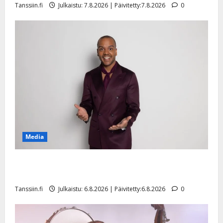
Tanssiin.fi
Julkaistu: 7.8.2026 | Päivitetty:7.8.2026
0
n
y
l
l
e
i
s
o
k
i
i
t
Media
o
s
Tanssii tähtien kanssa -julkkikset julki: Anna Hanski
Tanssiin.fi
liitää tv-parketilla
Julkaistu:
Tanssiin.fi
Julkaistu: 6.8.2026 | Päivitetty:6.8.2026
0
27.4.2025
|
Päivitetty: