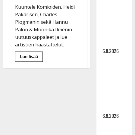
kanssa -
Kuuntele Komioiden, Heidi
julkkikset
Pakarisen, Charles
julki: Anna
Plogmanin sekä Hannu
Hanski
Palon & Moonika Ilménin
liitää tv-
uutuuskappaleet ja lue
parketilla
artistien haastattelut.
6.8.2026
Lue
Lue lisää
lisää
Sopiiko
aiheesta
Korona
Edith Piaf
ei
tappanut
tanssilavalle?
luovuutta
Pirttijoki
–
tanssitähdiltä
näyttää
musiikin
ilotulitusta:
mallia –
Komiat,
Heidi,
video
Charles…
6.8.2026
Leif