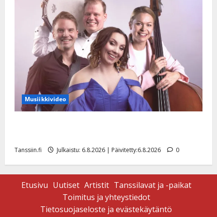
Musiikkivideo
Sopiiko Edith Piaf tanssilavalle? Pirttijoki näyttää
mallia – video
Tanssiin.fi
Julkaistu: 6.8.2026 | Päivitetty:6.8.2026
0
Etusivu
Uutiset
Artistit
Tanssilavat ja -paikat
Toimitus ja yhteystiedot
Tietosuojaseloste ja evästekäytäntö