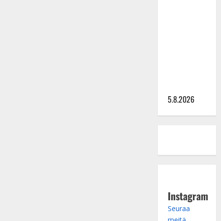
Lindeman
levytti:
”Kuvaa
osuvasti
uraani
pikkupojasta
näihin
päiviin”
5.8.2026
Instagram
Seuraa
meitä