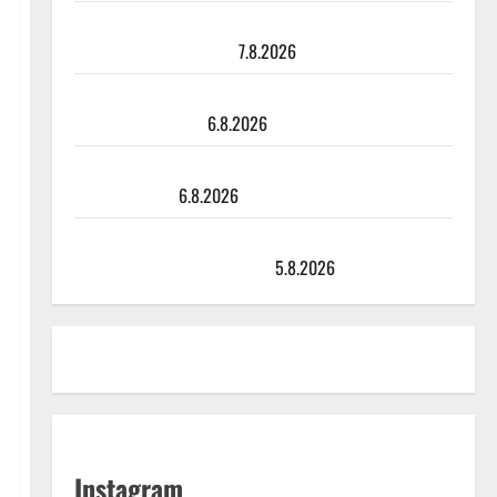
Maikilta pysäyttävä ulostulo: ”Elämä toi eteeni
sellaisen yllätyksen…”
7.8.2026
Tanssii tähtien kanssa -julkkikset julki: Anna Hanski
liitää tv-parketilla
6.8.2026
Sopiiko Edith Piaf tanssilavalle? Pirttijoki näyttää
mallia – video
6.8.2026
Leif Lindeman levytti: ”Kuvaa osuvasti uraani
pikkupojasta näihin päiviin”
5.8.2026
Instagram