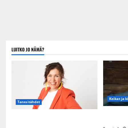
LUITKO JO NÄMÄ?
Keikat ja k
Tanssitähdet
Maikilta py
TTK-tähti Anna Hanski rakastaa tanssia –
eteeni sell
suru tyttären syövästä painaa