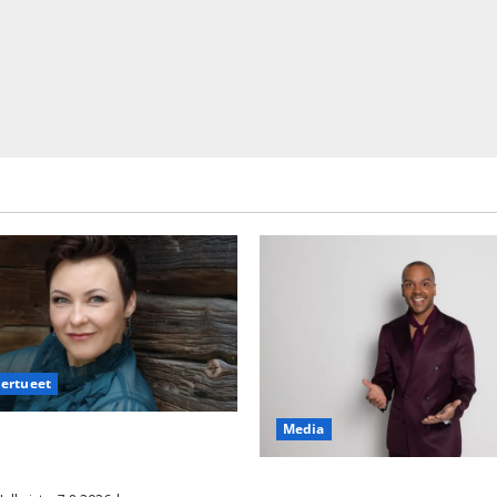
iertueet
Media
säyttävä ulostulo: ”Elämä toi
aisen yllätyksen…”
Tanssii tähtien kanssa -julkki