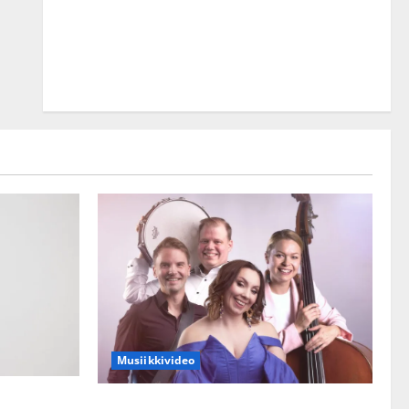
Musiikkivideo
kset julki:
Sopiiko Edith Piaf tanssilavalle?