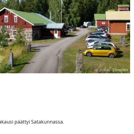
n: perinteinen Hirvensuuli
ikakausi päättyi Satakunnassa.