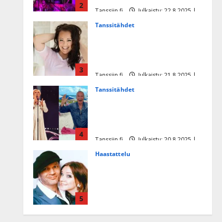
2
Tanssiin.fi
Julkaistu: 22.8.2025 |
Päivitetty:22.8.2025
Tanssitähdet
Heidi Pakarisen ja Mika
Pohjosen tytär kilpailee
missikisoissa
3
Tanssiin.fi
Julkaistu: 21.8.2025 |
Päivitetty:22.8.2025
Tanssitähdet
Tämä Ile Vainion runo Katri
Helenasta paisui hitiksi: ”Voi
tule Katri…”
4
Tanssiin.fi
Julkaistu: 20.8.2025 |
Päivitetty:22.8.2025
Haastattelu
Huikea rakkaustarina!
Dimitri Keiski ja Katja
juhlivat pian tinahäitään –
5
Dannylle iso kiitos
Tanssiin.fi
Julkaistu: 27.4.2025 |