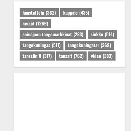
Päivitetty:27.4.2025
haastattelu
(362)
kappale
(435)
keikat
(1269)
seinäjoen tangomarkkinat
(283)
sinkku
(514)
tangokuningas
(511)
tangokuningatar
(369)
tanssiin.fi
(317)
tanssit
(762)
video
(383)