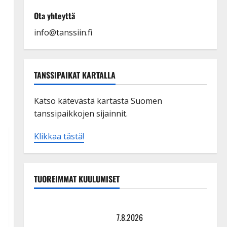
Ota yhteyttä
info@tanssiin.fi
TANSSIPAIKAT KARTALLA
Katso kätevästä kartasta Suomen
tanssipaikkojen sijainnit.
Klikkaa tästä!
TUOREIMMAT KUULUMISET
TTK-tähti Anna Hanski rakastaa tanssia – suru
tyttären syövästä painaa
7.8.2026