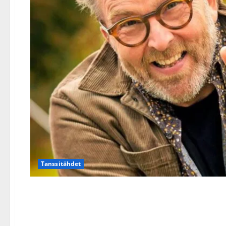
Tanssitähdet
Synttäreitään paennut 90-v
Hallikaisen – video