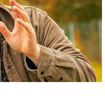
uotias yllätti Joel