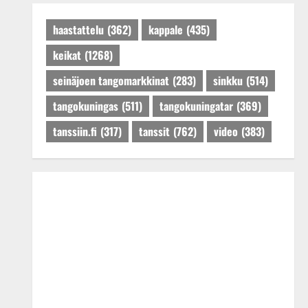
Päivitetty:27.4.2025
haastattelu
(362)
kappale
(435)
keikat
(1268)
seinäjoen tangomarkkinat
(283)
sinkku
(514)
tangokuningas
(511)
tangokuningatar
(369)
tanssiin.fi
(317)
tanssit
(762)
video
(383)