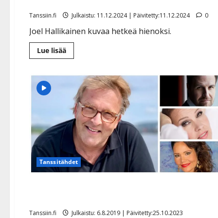
Tanssiin.fi
Julkaistu: 11.12.2024 | Päivitetty:11.12.2024
0
Joel Hallikainen kuvaa hetkeä hienoksi.
Lue
Lue lisää
lisää
aiheesta
Synttäreitään
paennut
90-
vuotias
yllätti
Joel
Hallikaisen
–
video
Tanssitähdet
Tähdet viihdyttävät vanhuksia Joel Hallikaisen
johdolla: ”Ikäihmiset ovat Kunniakansalaisia”
Tanssiin.fi
Julkaistu: 6.8.2019 | Päivitetty:25.10.2023