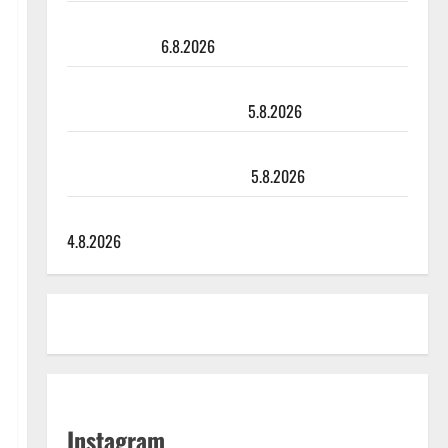
Sopiiko Edith Piaf tanssilavalle? Pirttijoki näyttää
mallia – video
6.8.2026
Leif Lindeman levytti: ”Kuvaa osuvasti uraani
pikkupojasta näihin päiviin”
5.8.2026
Jukka Hallikainen, 50, liikuttuu lapsenlapsistaan –
uusi laulu koskettaa syvältä
5.8.2026
Saija Tuupanen ei toivu – lääkäri: ”Vaakatasoon”
4.8.2026
Instagram