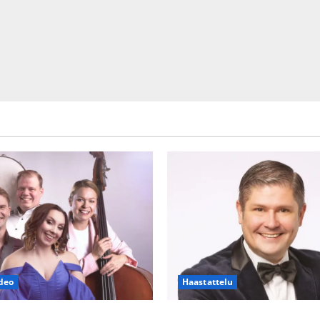
deo
Haastattelu
h Piaf tanssilavalle?
Leif Lindeman levytti: ”Kuvaa