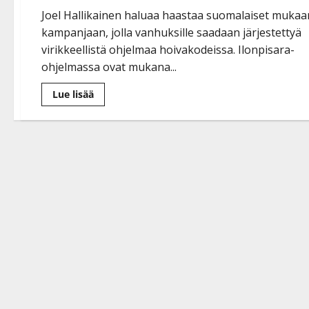
Joel Hallikainen haluaa haastaa suomalaiset mukaa
kampanjaan, jolla vanhuksille saadaan järjestettyä
virikkeellistä ohjelmaa hoivakodeissa. Ilonpisara-
ohjelmassa ovat mukana...
Lue
Lue lisää
lisää
aiheesta
Tähdet
viihdyttävät
vanhuksia
Joel
Hallikaisen
johdolla:
”Ikäihmiset
ovat
Kunniakansalaisia”