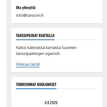
Ota yhteyttä
info@tanssiin.fi
TANSSIPAIKAT KARTALLA
Katso kätevästä kartasta Suomen
tanssipaikkojen sijainnit.
Klikkaa tästä!
TUOREIMMAT KUULUMISET
Tanssii tähtien kanssa -julkkikset julki: Anna Hanski
liitää tv-parketilla
6.8.2026