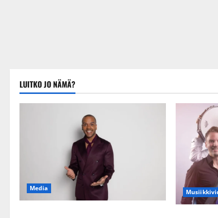
LUITKO JO NÄMÄ?
Media
Musiikkivi
Tanssii tähtien kanssa -julkkikset julki:
Sopiiko Edit