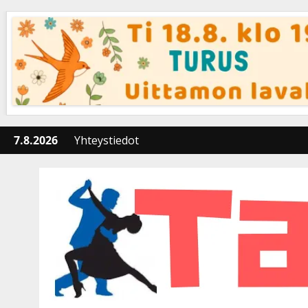
Skip
to
content
7.8.2026
Yhteystiedot