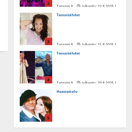
2
Tanssiin.fi
Julkaistu: 22.8.2025 |
Päivitetty:22.8.2025
Tanssitähdet
Heidi Pakarisen ja Mika
Pohjosen tytär kilpailee
missikisoissa
3
Tanssiin.fi
Julkaistu: 21.8.2025 |
Päivitetty:22.8.2025
Tanssitähdet
Tämä Ile Vainion runo Katri
Helenasta paisui hitiksi: ”Voi
tule Katri…”
4
Tanssiin.fi
Julkaistu: 20.8.2025 |
Päivitetty:22.8.2025
Haastattelu
Huikea rakkaustarina!
Dimitri Keiski ja Katja
juhlivat pian tinahäitään –
5
Dannylle iso kiitos
Tanssiin.fi
Julkaistu: 27.4.2025 |