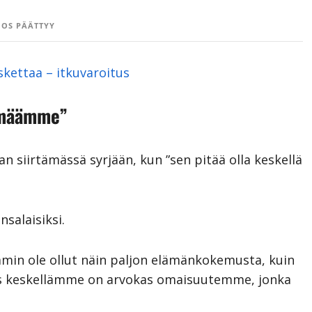
OS PÄÄTTYY
oskettaa – itkuvaroitus
lämäämme”
n siirtämässä syrjään, kun ”sen pitää olla keskellä
salaisiksi.
min ole ollut näin paljon elämänkokemusta, kuin
s keskellämme on arvokas omaisuutemme, jonka