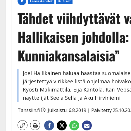
Tanssitähdet
Uutiset
Tähdet viihdyttävät 
Hallikaisen johdolla:
Kunniakansalaisia”
Joel Hallikainen haluaa haastaa suomalais
järjestettyä virikkeellistä ohjelmaa hoiva
Kyösti Mäkimattila, Eija Kantola, Kari Veps
näyttelijät Seela Sella ja Aku Hirviniemi.
Tanssiin.fi
Julkaistu: 6.8.2019 | Päivitetty:25.10.2