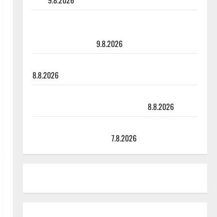
julki
9.8.2026
Esko Rahkonen olisi täyttänyt 90 vuotta – Arto
Rahkonen kävi haudalla ja kertoo iskelmälegendan
viimeisistä vuosista
9.8.2026
Tangokuningatar Raija Mäntyniemi: matka tyssäsi
8.8.2026
Matti Ruohonen viettää taas synttäreitään täydessä
hiljaisuudessa – tämä on tilanne nyt
8.8.2026
TTK-tähti Anna Hanski rakastaa tanssia – suru
tyttären syövästä painaa
7.8.2026