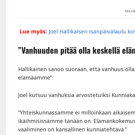
MAIN
Lue myös:
Joel Hallikaisen isänpäivälaulu k
”Vanhuuden pitää olla keskellä e
Hallikainen sanoo suoraan, että vanhuus ollaa
elämäämme”.
Joel kutsuu vanhuksia arvostetuiksi Kunniakan
”Yhteiskunnassamme ei milloinkaan aikaisem
ikäihmisissämme tänään on. Elämänkokemu
vaaliminen on kansallinen kunniatehtävä.”