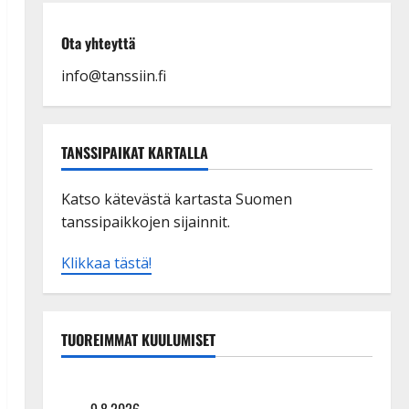
Ota yhteyttä
info@tanssiin.fi
TANSSIPAIKAT KARTALLA
Katso kätevästä kartasta Suomen
tanssipaikkojen sijainnit.
Klikkaa tästä!
TUOREIMMAT KUULUMISET
Tangokuningas Aki Samuli meni naimisiin – hääkuva