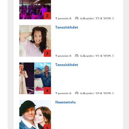
soittaja tuupertui kesken
tanssikeikan Särkässä
2
Tanssiin.fi
Julkaistu: 22.8.2025 |
Päivitetty:22.8.2025
Tanssitähdet
Heidi Pakarisen ja Mika
Pohjosen tytär kilpailee
missikisoissa
3
Tanssiin.fi
Julkaistu: 21.8.2025 |
Päivitetty:22.8.2025
Tanssitähdet
Tämä Ile Vainion runo Katri
Helenasta paisui hitiksi: ”Voi
tule Katri…”
4
Tanssiin.fi
Julkaistu: 20.8.2025 |
Päivitetty:22.8.2025
Haastattelu
Huikea rakkaustarina!
Dimitri Keiski ja Katja
juhlivat pian tinahäitään –
5