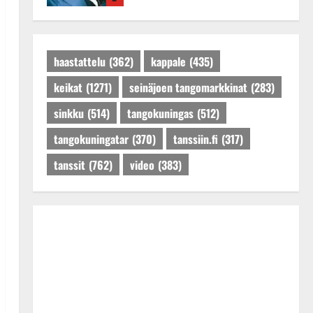
Dannylle iso kiitos
Tanssiin.fi
Julkaistu: 27.4.2025 |
Päivitetty:27.4.2025
haastattelu
(362)
kappale
(435)
keikat
(1271)
seinäjoen tangomarkkinat
(283)
sinkku
(514)
tangokuningas
(512)
tangokuningatar
(370)
tanssiin.fi
(317)
tanssit
(762)
video
(383)