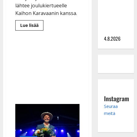
Saija
lähtee joulukiertueelle
Tuupanen ei
Kaihon Karavaanin kanssa.
toivu –
lääkäri:
Lue
Lue lisää
lisää
”Vaakatasoon”
aiheesta
Tuure
4.8.2026
Kilpeläisen
jättämä
Kaihon
Karavaani
valitsi
solistikseen
Kyösti
Mäkimattilan
Instagram
Seuraa
meitä