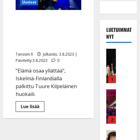
Uutiset
Iskelmä-Finlandia yllätti!
Tuure Kilpeläinen: ”Olen
LUETUIMMAT
tosi otettu tästä
NYT
palkinnosta”
Musiikkiv
Tanssiin.fi
Julkaistu: 3.8.2023 |
H
Päivitetty:3.8.2023
0
u
"Elämä osaa yllättää",
i
Iskelmä-Finlandialla
k
1
e
palkittu Tuure Kilpeläinen
a
Keikat ja 
huokaili.
I
t
k
h
Lue
Lue lisää
lisää
ä
y
aiheesta
v
Iskelmä-
v
2
Finlandia
ä
ä
yllätti!
Tuure
s
Tanssitäh
s
Kilpeläinen:
H
a