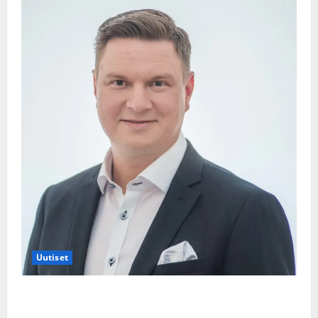
Uutiset
Jukka Hallikainen, 50, liikuttuu lapsenlapsistaan –
uusi laulu koskettaa syvältä