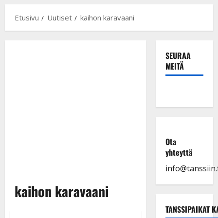
Etusivu
Uutiset
kaihon karavaani
SEURAA
MEITÄ
Ota
yhteyttä
info@tanssiin.f
kaihon karavaani
TANSSIPAIKAT K