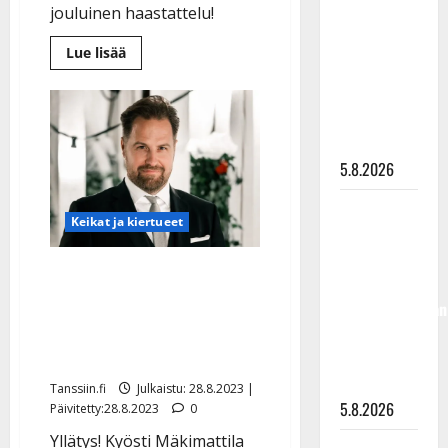
jouluinen haastattelu!
”Kuvaa
osuvasti
Lue
Lue lisää
lisää
uraani
aiheesta
pikkupojasta
Kyösti
Mäkimattila
näihin
aikoo
vähentää
päiviin”
keikkailua
–
5.8.2026
avaa
ystävyyttään
Leif
Jukka
Lindemaniin
Keikat ja kiertueet
Hallikainen,
50,
Tuure Kilpeläisen jättämä
liikuttuu
Kaihon Karavaani valitsi
lapsenlapsistaan
solistikseen Kyösti
– uusi laulu
Mäkimattilan
koskettaa
syvältä
Tanssiin.fi
Julkaistu: 28.8.2023 |
5.8.2026
Päivitetty:28.8.2023
0
Yllätys! Kyösti Mäkimattila