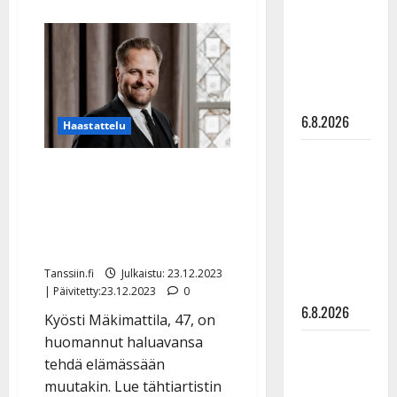
aiheesta
julkkikset
Kyösti
Mäkimattila
julki: Anna
lyö
Hanski
jouluhynttyyt
taas
liitää tv-
yhteen
Kaihon
parketilla
Karavaanin
kanssa
6.8.2026
Haastattelu
Sopiiko
Kyösti Mäkimattila aikoo
Edith Piaf
vähentää keikkailua –
tanssilavalle?
avaa ystävyyttään Leif
Pirttijoki
näyttää
Lindemaniin
mallia –
Tanssiin.fi
Julkaistu: 23.12.2023
video
| Päivitetty:23.12.2023
0
6.8.2026
Kyösti Mäkimattila, 47, on
huomannut haluavansa
Leif
tehdä elämässään
Lindeman
muutakin. Lue tähtiartistin
levytti: