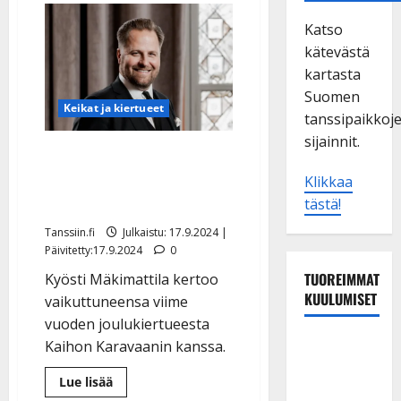
Katso
kätevästä
kartasta
Suomen
Keikat ja kiertueet
tanssipaikkoj
sijainnit.
Kyösti Mäkimattila lyö
jouluhynttyyt taas yhteen
Klikkaa
Kaihon Karavaanin kanssa
tästä!
Tanssiin.fi
Julkaistu: 17.9.2024 |
Päivitetty:17.9.2024
0
TUOREIMMAT
Kyösti Mäkimattila kertoo
KUULUMISET
vaikuttuneensa viime
vuoden joulukiertueesta
Tanssii
Kaihon Karavaanin kanssa.
tähtien
Lue
Lue lisää
kanssa -
lisää