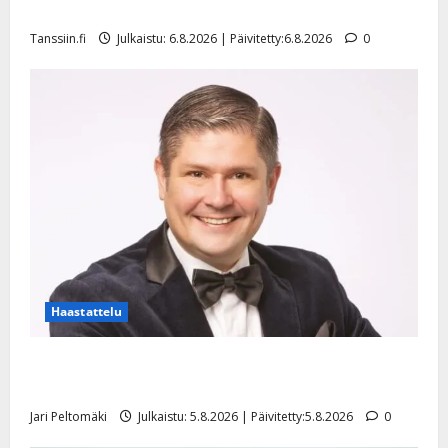
l
mallia – video
e
Tanssiin.fi
Julkaistu: 6.8.2026 | Päivitetty:6.8.2026
0
i
s
o
k
i
i
t
o
s
Tanssiin.fi
Julkaistu:
27.4.2025
Haastattelu
|
Päivitetty:
Leif Lindeman levytti: ”Kuvaa osuvasti uraani
pikkupojasta näihin päiviin”
Jari Peltomäki
Julkaistu: 5.8.2026 | Päivitetty:5.8.2026
0