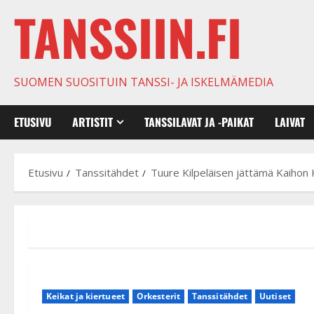
TANSSIIN.FI
SUOMEN SUOSITUIN TANSSI- JA ISKELMÄMEDIA
ETUSIVU
ARTISTIT
TANSSILAVAT JA -PAIKAT
LAIVAT
Etusivu
Tanssitähdet
Tuure Kilpeläisen jättämä Kaihon K
Keikat ja kiertueet
Orkesterit
Tanssitähdet
Uutiset