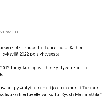
OS PÄÄTTYY
läisen
solistikaudelta. Tuure lauloi Kaihon
i syksyllä 2022 pois yhtyeestä.
n 2013 tangokuningas lähtee yhtyeen kanssa
e.
avaani pysähtyi tuokioksi joulukaupunki Turkuun,
istiksi kiertueelle valikoitui Kyösti Mäkimattila!”