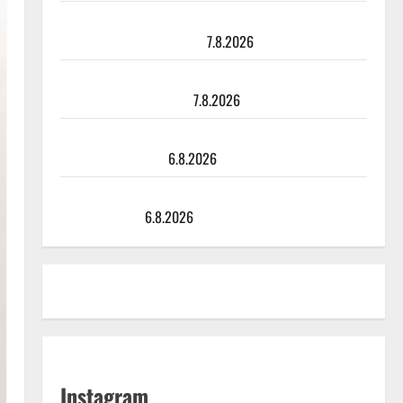
TTK-tähti Anna Hanski rakastaa tanssia – suru
tyttären syövästä painaa
7.8.2026
Maikilta pysäyttävä ulostulo: ”Elämä toi eteeni
sellaisen yllätyksen…”
7.8.2026
Tanssii tähtien kanssa -julkkikset julki: Anna Hanski
liitää tv-parketilla
6.8.2026
Sopiiko Edith Piaf tanssilavalle? Pirttijoki näyttää
mallia – video
6.8.2026
Instagram