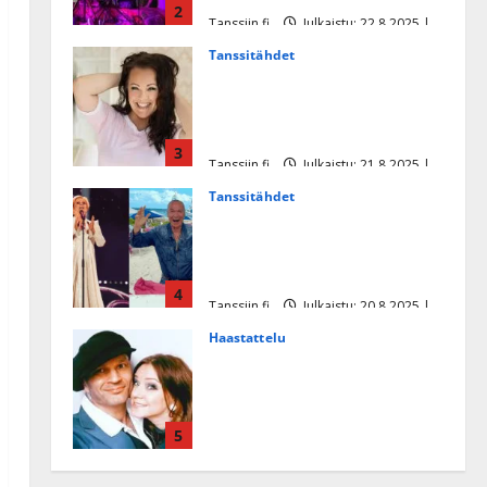
2
Tanssiin.fi
Julkaistu: 22.8.2025 |
Päivitetty:22.8.2025
Tanssitähdet
Heidi Pakarisen ja Mika
Pohjosen tytär kilpailee
missikisoissa
3
Tanssiin.fi
Julkaistu: 21.8.2025 |
Päivitetty:22.8.2025
Tanssitähdet
Tämä Ile Vainion runo Katri
Helenasta paisui hitiksi: ”Voi
tule Katri…”
4
Tanssiin.fi
Julkaistu: 20.8.2025 |
Päivitetty:22.8.2025
Haastattelu
Huikea rakkaustarina!
Dimitri Keiski ja Katja
juhlivat pian tinahäitään –
5
Dannylle iso kiitos
Tanssiin.fi
Julkaistu: 27.4.2025 |