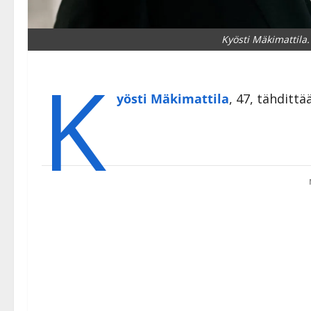
Kyösti Mäkimattila.
K
yösti Mäkimattila
, 47, tähditt