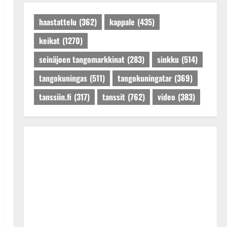
Päivitetty:27.4.2025
haastattelu
(362)
kappale
(435)
keikat
(1270)
seinäjoen tangomarkkinat
(283)
sinkku
(514)
tangokuningas
(511)
tangokuningatar
(369)
tanssiin.fi
(317)
tanssit
(762)
video
(383)