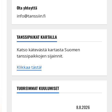
Ota yhteyttä
info@tanssiin.fi
TANSSIPAIKAT KARTALLA
Katso kätevästä kartasta Suomen
tanssipaikkojen sijainnit.
Klikkaa tästä!
TUOREIMMAT KUULUMISET
Matti Ruohonen viettää taas synttäreitään täydessä
hiljaisuudessa – tämä on tilanne nyt
8.8.2026