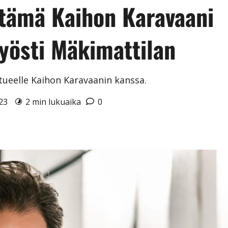
ttämä Kaihon Karavaani
Kyösti Mäkimattilan
rtueelle Kaihon Karavaanin kanssa.
023
2 min lukuaika
0