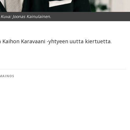
 Kuva: Joonas Kainulainen.
ää Kaihon Karavaani -yhtyeen uutta kiertuetta.
MAINOS