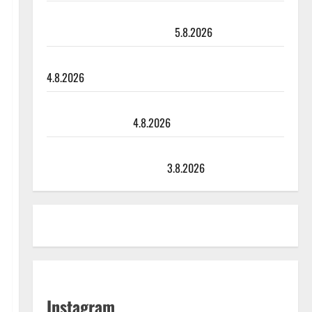
Jukka Hallikainen, 50, liikuttuu lapsenlapsistaan –
uusi laulu koskettaa syvältä
5.8.2026
Saija Tuupanen ei toivu – lääkäri: ”Vaakatasoon”
4.8.2026
Ilari Hämäläisen tangomatkan hinta: 10 000 eurolla
keikkoja sivu suun
4.8.2026
Teemu Roivainen kieroilee tv:n Petollisissa – pelkää
putoavansa ensimmäisenä
3.8.2026
Instagram