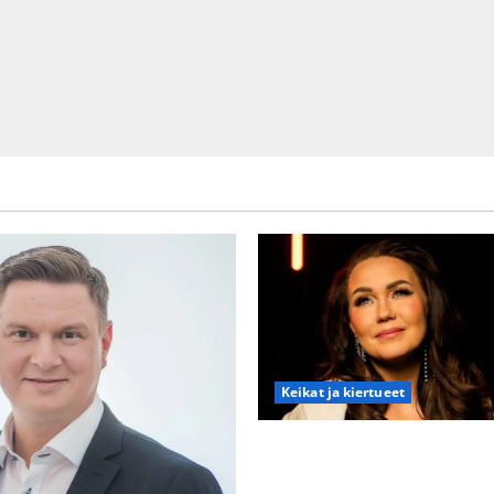
Keikat ja kiertueet
Saija Tuupanen ei toivu – lää
”Vaakatasoon”