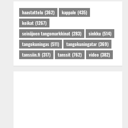
Päivitetty:27.4.2025
haastattelu
(362)
kappale
(435)
keikat
(1267)
seinäjoen tangomarkkinat
(283)
sinkku
(514)
tangokuningas
(511)
tangokuningatar
(369)
tanssiin.fi
(317)
tanssit
(762)
video
(382)