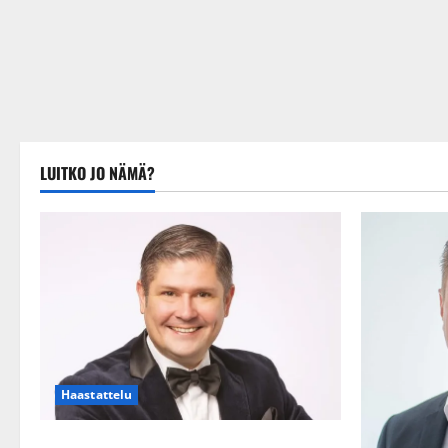
LUITKO JO NÄMÄ?
Haastattelu
Leif Lindeman levytti: ”Kuvaa osuvasti