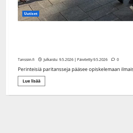
Uutiset
Kaupunkitanssit laajenee 
tanssinopetusta Vantaalla
Tanssiin.fi
Julkaistu: 9.5.2026 | Päivitetty:9.5.2026
0
Perinteisiä paritansseja pääsee opiskelemaan ilmais
Lue
Lue lisää
lisää
aiheesta
Kaupunkitanssit
laajenee
–
tarjoaa
maksutonta
tanssinopetusta Vantaalla