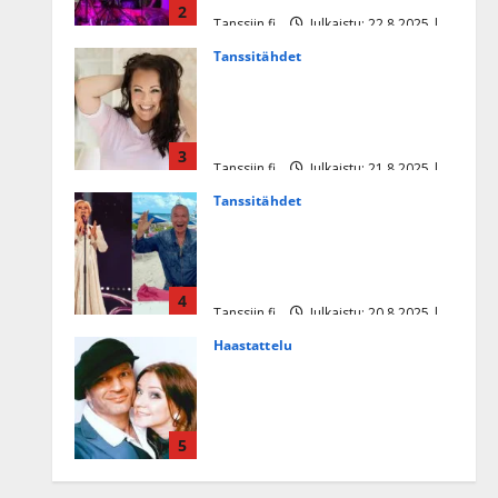
2
Tanssiin.fi
Julkaistu: 22.8.2025 |
Päivitetty:22.8.2025
Tanssitähdet
Heidi Pakarisen ja Mika
Pohjosen tytär kilpailee
missikisoissa
3
Tanssiin.fi
Julkaistu: 21.8.2025 |
Päivitetty:22.8.2025
Tanssitähdet
Tämä Ile Vainion runo Katri
Helenasta paisui hitiksi: ”Voi
tule Katri…”
4
Tanssiin.fi
Julkaistu: 20.8.2025 |
Päivitetty:22.8.2025
Haastattelu
Huikea rakkaustarina!
Dimitri Keiski ja Katja
juhlivat pian tinahäitään –
5
Dannylle iso kiitos
Tanssiin.fi
Julkaistu: 27.4.2025 |