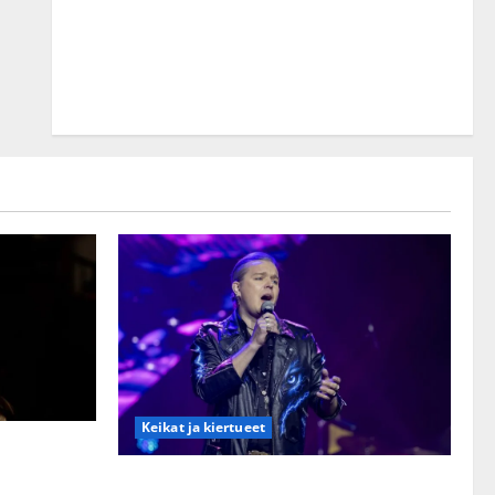
Keikat ja kiertueet
käri:
Ilari Hämäläisen tangomatkan hinta: 10