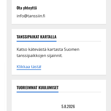
Ota yhteyttä
info@tanssiin.fi
TANSSIPAIKAT KARTALLA
Katso kätevästä kartasta Suomen
tanssipaikkojen sijainnit.
Klikkaa tästä!
TUOREIMMAT KUULUMISET
Leif Lindeman levytti: ”Kuvaa osuvasti uraani
pikkupojasta näihin päiviin”
5.8.2026