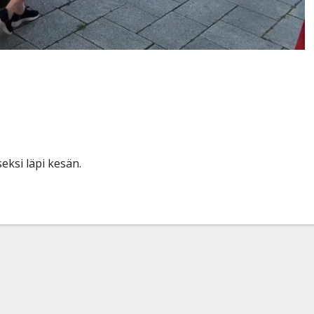
– tarjoaa maksutonta
eksi läpi kesän.