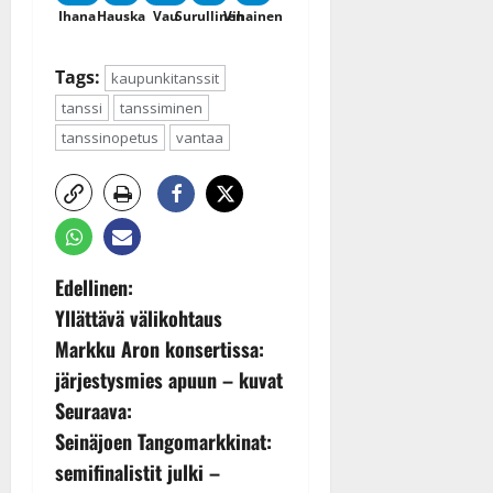
Ihana
Hauska
Vau
Surullinen
Vihainen
Tags:
kaupunkitanssit
tanssi
tanssiminen
tanssinopetus
vantaa
P
Edellinen:
Yllättävä välikohtaus
o
Markku Aron konsertissa:
s
järjestysmies apuun – kuvat
Seuraava:
t
Seinäjoen Tangomarkkinat:
n
semifinalistit julki –