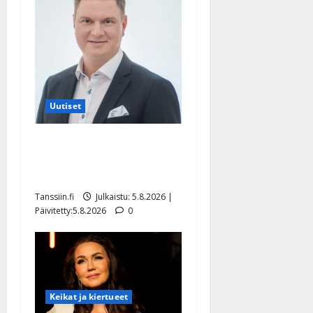
Uutiset
Jukka Hallikainen, 50,
liikuttuu lapsenlapsistaan –
uusi laulu koskettaa syvältä
Tanssiin.fi
Julkaistu: 5.8.2026 |
Päivitetty:5.8.2026
0
Keikat ja kiertueet