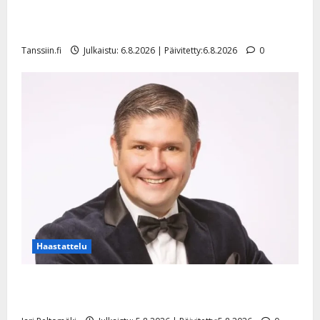
Sopiiko Edith Piaf tanssilavalle? Pirttijoki näyttää
mallia – video
Tanssiin.fi
Julkaistu: 6.8.2026 | Päivitetty:6.8.2026
0
Haastattelu
Leif Lindeman levytti: ”Kuvaa osuvasti uraani
pikkupojasta näihin päiviin”