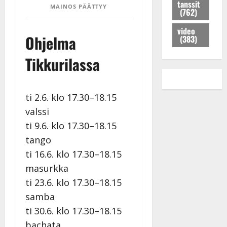
K
a
l
tanssit
n
m
MAINOS PÄÄTTYY
(762)
e
i
e
s
e
i
s
e
s
i
video
s
u
m
Ohjelma
i
(383)
s
k
i
i
k
e
i
h
Tikkurilassa
s
e
n
j
i
s
i
k
a
t
i
k
e
K
i
k
a
r
ti 2.6. klo 17.30–18.15
a
k
i
n
r
valssi
t
s
s
S
a
j
i
ti 9.6. klo 17.30–18.15
o
ä
n
a
:
i
r
–
tango
j
”
s
k
k
ti 16.6. klo 17.30–18.15
u
V
s
ä
u
masurkka
h
o
a
s
v
l
i
ti 23.6. klo 17.30–18.15
s
a
Tanssiin.fi
i
t
ä
-
samba
v
u
Julkaistu:
j
Tanssiin.fi
ti 30.6. klo 17.30–18.15
a
l
21.8.2025
a
t
bachata
e
|