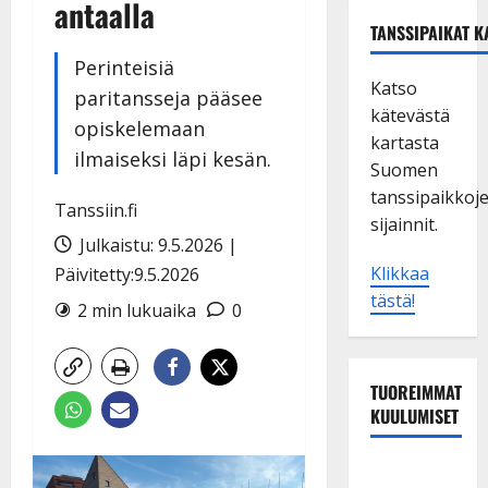
antaalla
TANSSIPAIKAT K
Perinteisiä
Katso
paritansseja pääsee
kätevästä
opiskelemaan
kartasta
ilmaiseksi läpi kesän.
Suomen
tanssipaikkoj
Tanssiin.fi
sijainnit.
Julkaistu: 9.5.2026 |
Klikkaa
Päivitetty:9.5.2026
tästä!
2 min lukuaika
0
TUOREIMMAT
KUULUMISET
Tanssii