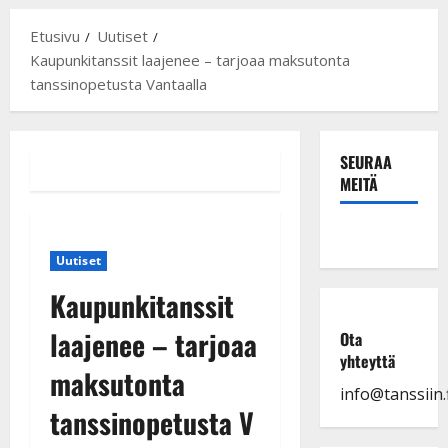
Etusivu
Uutiset
Kaupunkitanssit laajenee – tarjoaa maksutonta
tanssinopetusta Vantaalla
SEURAA
MEITÄ
Uutiset
Kaupunkitanssit
laajenee – tarjoaa
Ota
yhteyttä
maksutonta
info@tanssiin.f
tanssinopetusta V