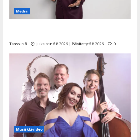
Media
Tanssii tähtien kanssa -julkkikset julki: Anna Hanski
liitää tv-parketilla
Tanssiin.fi
Julkaistu: 6.8.2026 | Päivitetty:6.8.2026
0
Musiikkivideo