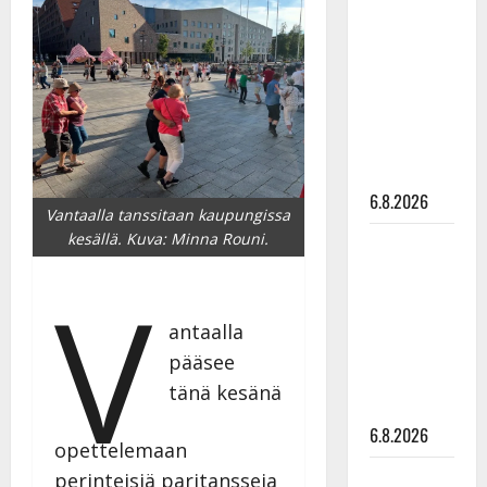
tähtien
kanssa -
julkkikset
julki: Anna
Hanski
liitää tv-
parketilla
6.8.2026
Vantaalla tanssitaan kaupungissa
kesällä. Kuva: Minna Rouni.
Sopiiko
Edith Piaf
V
tanssilavalle?
Pirttijoki
antaalla
näyttää
pääsee
mallia –
tänä kesänä
video
6.8.2026
opettelemaan
Leif
perinteisiä paritansseja