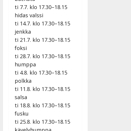
v
Julkaistu:
p
Päivitetty:
K
ti 7.7. klo 17.30–18.15
22.8.2025
i
i
a
|
d
hidas valssi
a
t
Päivitetty:
e
ti 14.7. klo 17.30–18.15
n
r
o
t
i
jenkka
k
i
…
o
ti 21.7. klo 17.30–18.15
n
”
o
foksi
a
s
Tanssiin.fi
ti 28.7. klo 17.30–18.15
h
t
ä
humppa
Julkaistu:
e
i
20.8.2025
ti 4.8. klo 17.30–18.15
Tanssiin.fi
t
|
polkka
Päivitetty:
ä
Julkaistu:
ä
ti 11.8. klo 17.30–18.15
17.8.2025
n
salsa
|
–
Päivitetty:
ti 18.8. klo 17.30–18.15
D
fusku
a
n
ti 25.8. klo 17.30–18.15
n
kävelyhumppa