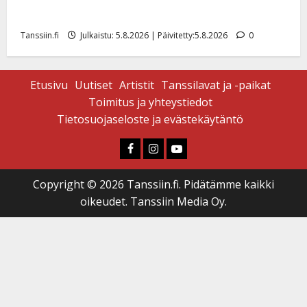
uusi laulu koskettaa syvältä
Tanssiin.fi
Julkaistu: 5.8.2026 | Päivitetty:5.8.2026
0
Etusivu
Uutiset
Artistit
Tanssilavat ja -paikat
Toimitus ja yhteystiedot
Tietosuojaseloste ja evästekäytäntö
Faceboook
Instagram
Youtube
Copyright © 2026 Tanssiin.fi. Pidätämme kaikki
oikeudet. Tanssiin Media Oy.