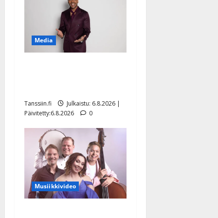
Media
Tanssii tähtien kanssa -
julkkikset julki: Anna
Hanski liitää tv-parketilla
Tanssiin.fi
Julkaistu: 6.8.2026 |
Päivitetty:6.8.2026
0
Musiikkivideo
Sopiiko Edith Piaf