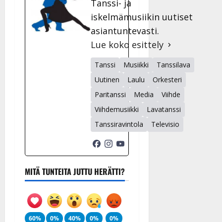
Tanssi- ja
iskelmämusiikin uutiset
asiantuntevasti.
Lue koko esittely
Tanssi
Musiikki
Tanssilava
Uutinen
Laulu
Orkesteri
Paritanssi
Media
Viihde
Viihdemusiikki
Lavatanssi
Tanssiravintola
Televisio
MITÄ TUNTEITA JUTTU HERÄTTI?
60%
0%
40%
0%
0%