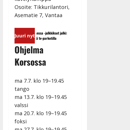
y
Osoite: Tikkurilantori,
l
Asematie 7, Vantaa
l
e
i
Tanssii tähtien kanssa -julkkikset julki:
Sopiiko Edith Piaf tanssilava
s
Juuri nyt
Anna Hanski liitää tv-parketilla
näyttää mallia – video
o
Ohjelma
k
i
Korsossa
i
t
o
s
ma 7.7. klo 19–19.45
Tanssiin.fi
tango
ma 13.7. klo 19–19.45
Julkaistu:
valssi
27.4.2025
|
ma 20.7. klo 19–19.45
Päivitetty:
foksi
ma 27.7. klo 19–19.45