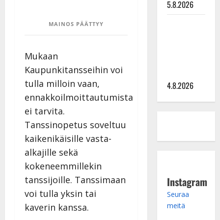
5.8.2026
Saija
MAINOS PÄÄTTYY
Tuupanen ei
toivu –
Mukaan
lääkäri:
Kaupunkitansseihin voi
”Vaakatasoon”
tulla milloin vaan,
4.8.2026
ennakkoilmoittautumista
ei tarvita.
Tanssinopetus soveltuu
kaikenikäisille vasta-
alkajille sekä
kokeneemmillekin
tanssijoille. Tanssimaan
Instagram
voi tulla yksin tai
Seuraa
meitä
kaverin kanssa.