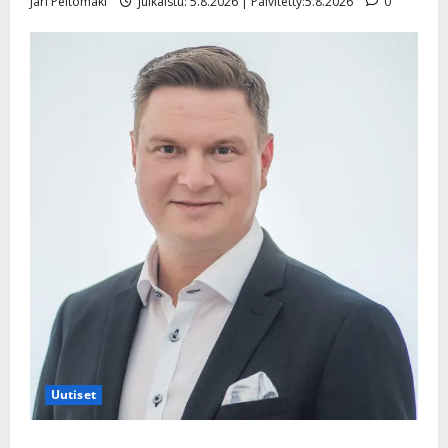
Jari Peltomäki
Julkaistu: 5.8.2026 | Päivitetty:5.8.2026
0
Uutiset
Jukka Hallikainen, 50, liikuttuu lapsenlapsistaan –