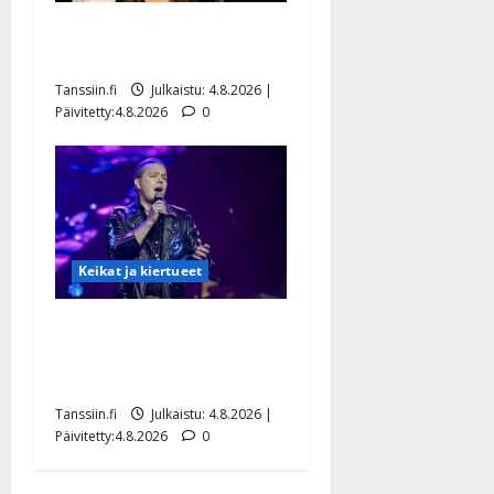
Saija Tuupanen ei toivu –
lääkäri: ”Vaakatasoon”
Tanssiin.fi
Julkaistu: 4.8.2026 |
Päivitetty:4.8.2026
0
Keikat ja kiertueet
Ilari Hämäläisen
tangomatkan hinta: 10 000
eurolla keikkoja sivu suun
Tanssiin.fi
Julkaistu: 4.8.2026 |
Päivitetty:4.8.2026
0