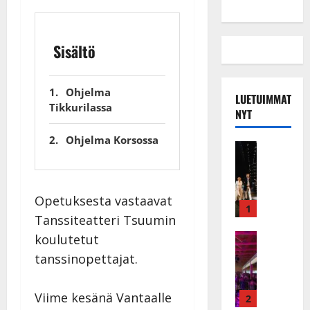
Sisältö
Ohjelma
LUETUIMMAT
Tikkurilassa
NYT
Ohjelma Korsossa
Musiikkiv
H
u
i
Opetuksesta vastaavat
k
1
Tanssiteatteri Tsuumin
e
a
Keikat ja 
koulutetut
I
t
tanssinopettajat.
k
h
ä
y
v
Viime kesänä Vantaalle
v
2