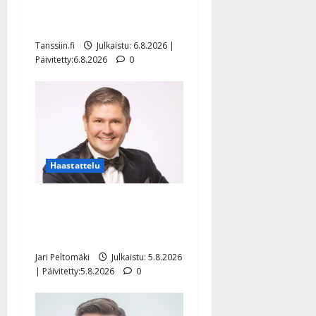
tanssilavalle? Pirttijoki
näyttää mallia – video
Tanssiin.fi
Julkaistu: 6.8.2026 |
Päivitetty:6.8.2026
0
Haastattelu
Leif Lindeman levytti:
”Kuvaa osuvasti uraani
pikkupojasta näihin päiviin”
Jari Peltomäki
Julkaistu: 5.8.2026
| Päivitetty:5.8.2026
0