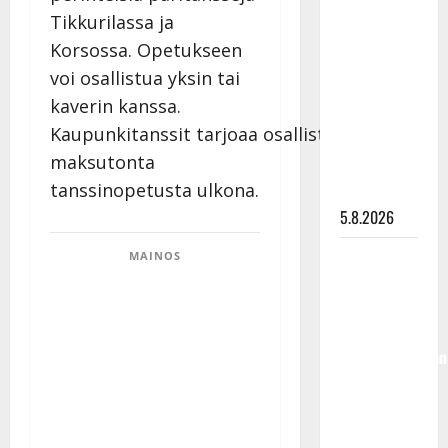
Lindeman
Tikkurilassa ja
levytti:
Korsossa. Opetukseen
”Kuvaa
voi osallistua yksin tai
osuvasti
kaverin kanssa.
uraani
Kaupunkitanssit tarjoaa osallistujille
pikkupojasta
maksutonta
näihin
tanssinopetusta ulkona.
päiviin”
5.8.2026
Jukka
MAINOS
Hallikainen,
50,
liikuttuu
lapsenlapsistaan
– uusi laulu
koskettaa
syvältä