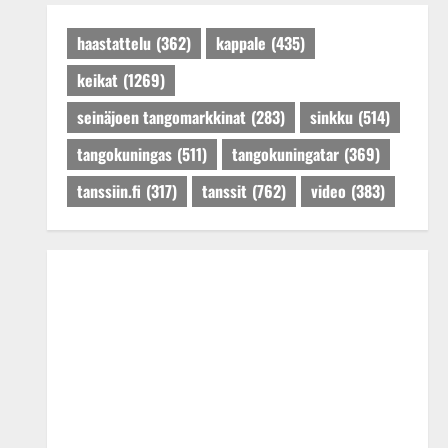
Päivitetty:27.4.2025
haastattelu
(362)
kappale
(435)
keikat
(1269)
seinäjoen tangomarkkinat
(283)
sinkku
(514)
tangokuningas
(511)
tangokuningatar
(369)
tanssiin.fi
(317)
tanssit
(762)
video
(383)