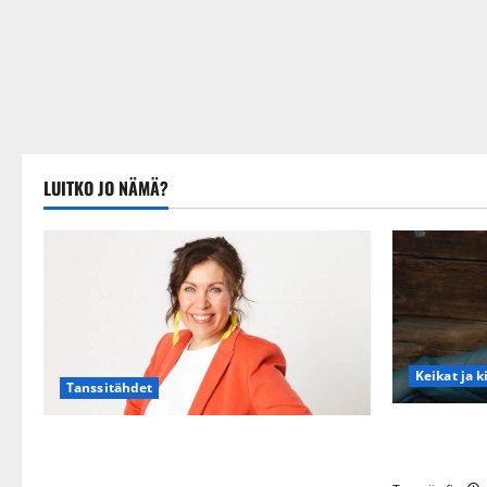
LUITKO JO NÄMÄ?
Keikat ja k
Tanssitähdet
Maikilta py
TTK-tähti Anna Hanski rakastaa tanssia –
eteeni sell
suru tyttären syövästä painaa