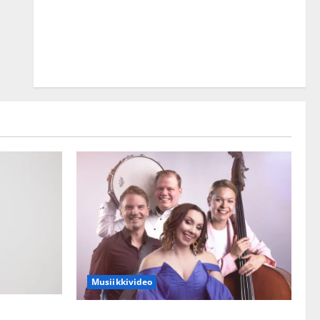
Musiikkivideo
kset julki:
Sopiiko Edith Piaf tanssilavalle?