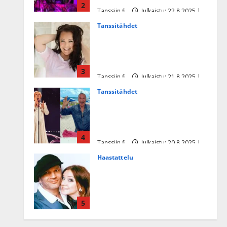
2
Tanssiin.fi
Julkaistu: 22.8.2025 |
Päivitetty:22.8.2025
Tanssitähdet
Heidi Pakarisen ja Mika
Pohjosen tytär kilpailee
missikisoissa
3
Tanssiin.fi
Julkaistu: 21.8.2025 |
Päivitetty:22.8.2025
Tanssitähdet
Tämä Ile Vainion runo Katri
Helenasta paisui hitiksi: ”Voi
tule Katri…”
4
Tanssiin.fi
Julkaistu: 20.8.2025 |
Päivitetty:22.8.2025
Haastattelu
Huikea rakkaustarina!
Dimitri Keiski ja Katja
juhlivat pian tinahäitään –
5
Dannylle iso kiitos
Tanssiin.fi
Julkaistu: 27.4.2025 |