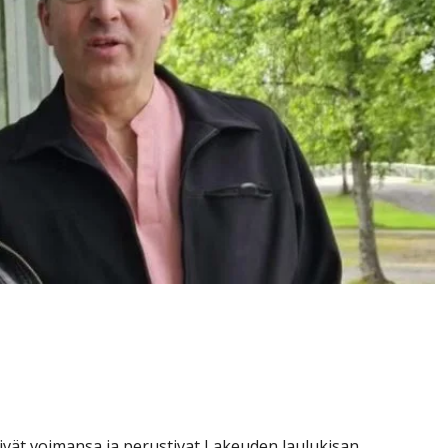
tari perustivat uuden
uoria kykyjä ja konkareita
tivät voimansa ja perustivat Lakeuden laulukisan.