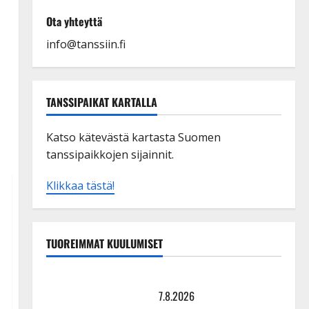
Ota yhteyttä
info@tanssiin.fi
TANSSIPAIKAT KARTALLA
Katso kätevästä kartasta Suomen
tanssipaikkojen sijainnit.
Klikkaa tästä!
TUOREIMMAT KUULUMISET
TTK-tähti Anna Hanski rakastaa tanssia – suru
tyttären syövästä painaa
7.8.2026