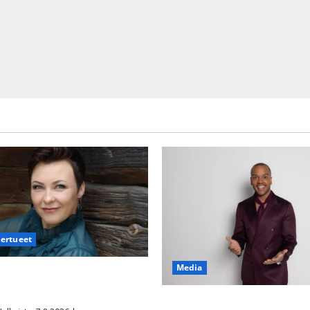
iertueet
Media
säyttävä ulostulo: ”Elämä toi
aisen yllätyksen…”
Tanssii tähtien kanssa -julkki