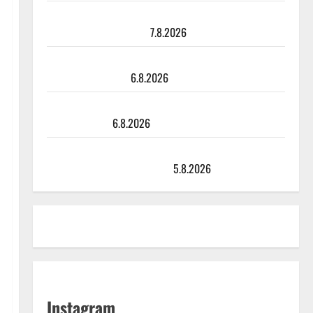
Maikilta pysäyttävä ulostulo: ”Elämä toi eteeni
sellaisen yllätyksen…”
7.8.2026
Tanssii tähtien kanssa -julkkikset julki: Anna Hanski
liitää tv-parketilla
6.8.2026
Sopiiko Edith Piaf tanssilavalle? Pirttijoki näyttää
mallia – video
6.8.2026
Leif Lindeman levytti: ”Kuvaa osuvasti uraani
pikkupojasta näihin päiviin”
5.8.2026
Instagram