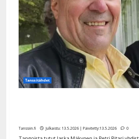
Tanssitähdet
Jaska Mäkynen ja Petri Ri
laulukilpailun – mukana n
Tanssiin.fi
Julkaistu: 13.5.2026 | Päivitetty:13.5.2026
0
Tangoista tutut Jaska Mäkynen ja Petri Ritari yhdis