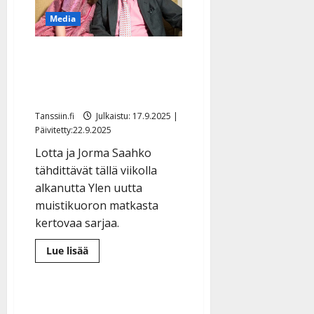
n
Media
y
l
Lotta puhkeaa itkuun
l
e
tv:ssä – Jorma-pappa etsi
i
kuollutta vaimoaan
s
Tanssiin.fi
Julkaistu: 17.9.2025 |
o
Päivitetty:22.9.2025
k
i
Lotta ja Jorma Saahko
i
tähdittävät tällä viikolla
t
alkanutta Ylen uutta
o
muistikuoron matkasta
s
kertovaa sarjaa.
Tanssiin.fi
Lue
Lue lisää
Julkaistu:
lisää
aiheesta
27.4.2025
Lotta
|
puhkeaa
itkuun
Päivitetty:
tv:ssä