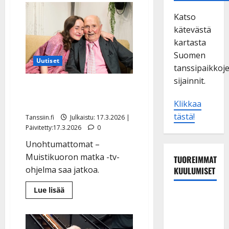
Katso
kätevästä
kartasta
Suomen
Uutiset
tanssipaikkoj
sijainnit.
Ilouutinen: Jorma-pappa
ja Lotta palaavat Ylelle
Klikkaa
tästä!
Tanssiin.fi
Julkaistu: 17.3.2026 |
Päivitetty:17.3.2026
0
Unohtumattomat –
Muistikuoron matka -tv-
TUOREIMMAT
ohjelma saa jatkoa.
KUULUMISET
Lue
Lue lisää
TTK-tähti
lisää
aiheesta
Anna
Ilouutinen:
Jorma-
Hanski
pappa