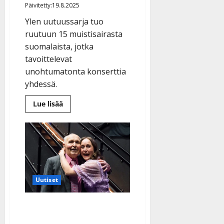
Päivitetty:19.8.2025
Ylen uutuussarja tuo
ruutuun 15 muistisairasta
suomalaista, jotka
tavoittelevat
unohtumatonta konserttia
yhdessä.
Lue
Lue lisää
lisää
aiheesta
Sydämellinen
tv-
sarja
muistikuoron
matkasta
alkaa
–
katso
Uutiset
kuvat
Lotan
ja
Jorma-
Jorma-pappa ja Lotta
papan
tunnelmista
paljastivat ison