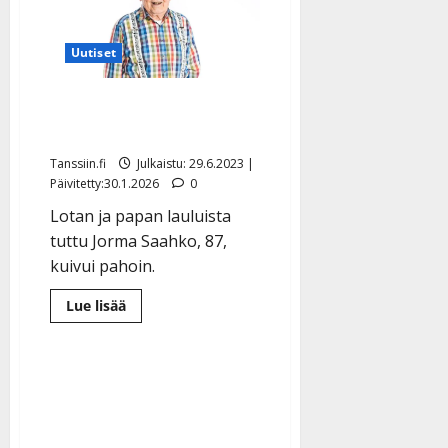
pääsi
sairaalasta:
jäätelö
maistui
Uutiset
kotona
–
kiittää
Jorma-pappa, 87, joutui
tuesta
sairaalaan
Tanssiin.fi
Julkaistu: 29.6.2023 |
Päivitetty:30.1.2026
0
Lotan ja papan lauluista
tuttu Jorma Saahko, 87,
kuivui pahoin.
Lue
Lue lisää
lisää
aiheesta
Jorma-
pappa,
87,
joutui
sairaalaan