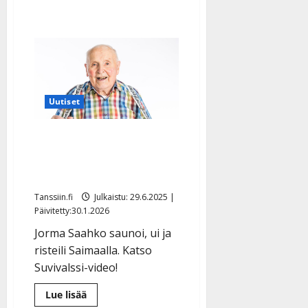
Uutiset
Jorma-pappa, 89, pääsi
järvimökille – tanssi
Suvivalssin tahtiin
Tanssiin.fi
Julkaistu: 29.6.2025 |
Päivitetty:30.1.2026
Jorma Saahko saunoi, ui ja
risteili Saimaalla. Katso
Suvivalssi-video!
Lue
Lue lisää
lisää