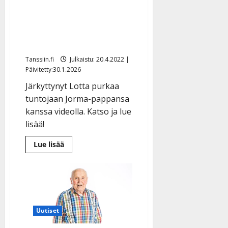
uhkaa menettää Jorma-
pappansa
omaishoitajuuden: ”Kuka
pitää papasta huolen?”
Tanssiin.fi
Julkaistu: 20.4.2022 |
Päivitetty:30.1.2026
Järkyttynyt Lotta purkaa
tuntojaan Jorma-pappansa
kanssa videolla. Katso ja lue
lisää!
Lue
Lue lisää
lisää
aiheesta
Suuttunut
Lotta
suree
–
uhkaa
menettää
Jorma-
Uutiset
pappansa
omaishoitajuuden: