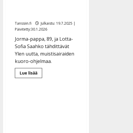
salaisuutensa: Ylen tv-
tähtinä syksyllä
Tanssiin.fi
Julkaistu: 19.7.2025 |
Päivitetty:30.1.2026
Jorma-pappa, 89, ja Lotta-
Sofia Saahko tähdittävät
Ylen uutta, muistisairaiden
kuoro-ohjelmaa.
Lue
Lue lisää
lisää
aiheesta
Jorma-
pappa
ja
Lotta
paljastivat
ison
salaisuutensa:
Ylen
tv-
tähtinä
syksyllä