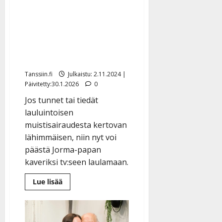
Muistisairaista
muodostetaan kuoro Ylen
uudessa tv-hitissä –
Jorma-pappa ja Lotta
mukana
Tanssiin.fi
Julkaistu: 2.11.2024 |
Päivitetty:30.1.2026
0
Jos tunnet tai tiedät
lauluintoisen
muistisairaudesta kertovan
lähimmäisen, niin nyt voi
päästä Jorma-papan
kaveriksi tv:seen laulamaan.
Lue
Lue lisää
lisää
aiheesta
Muistisairaista
muodostetaan
kuoro