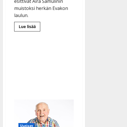
esittivät Aira Samulinin
muistoksi herkän Evakon
laulun.
Lue
Lue lisää
lisää
aiheesta
Karjalan
evakko
Jorma-
pappa
kunnioitti
koskettavasti
laulaen
Aira
Samulinia
Uutiset