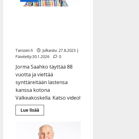
Jorma-pappa, 88, joutui
sairaalaan
merkkipäivänsä alla –
juhlii nyt kotona kakulla
Tanssiin.fi
Julkaistu: 27.8.2023 |
Päivitetty:30.1.2026
0
Jorma Saahko täyttää 88
vuotta ja viettää
synttäreitään lastensa
kanssa kotona
Valkeakoskella. Katso video!
Lue
Lue lisää
lisää
aiheesta
Jorma-
pappa,
88,
joutui