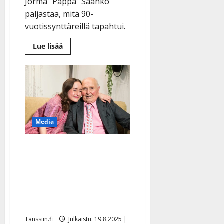
Jorma "Pappa" Saahko
paljastaa, mitä 90-
vuotissynttäreillä tapahtui.
Lue
Lue lisää
lisää
aiheesta
Jorma-
papalla,
90,
oli
vientiä
synttäreillä:
”10
naista
Media
oli
tanssijonossa”
Sydämellinen tv-sarja
muistikuoron matkasta
alkaa – katso kuvat Lotan
ja Jorma-papan
tunnelmista
Tanssiin.fi
Julkaistu: 19.8.2025 |