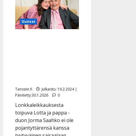
Ylen
uudessa
tv-
hitissä
–
Uutiset
Jorma-
pappa
ja
Lotta
Jorma Saahko, 88,
mukana
kotiutui sairaalasta ilman
toista kenkää – Lotta
järkyttyi: ”Olettavat
muistisairaan pärjäävän
yksin?”
Tanssiin.fi
Julkaistu: 19.2.2024 |
Päivitetty:30.1.2026
0
Lonkkaleikkauksesta
toipuva Lotta ja pappa -
duon Jorma Saahko ei ole
pojantyttärensä kanssa
tyytyväinen sairaalaan