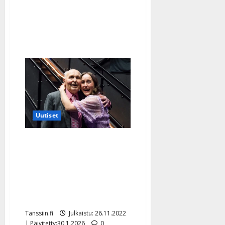
Uutiset
Lonkkaluunsa murtanut
Pappa suree sairaalassa –
Lotta toi ilon:
”Lauloimme ja tanssimme
tip-tap”
Tanssiin.fi
Julkaistu: 26.11.2022
| Päivitetty:30.1.2026
0