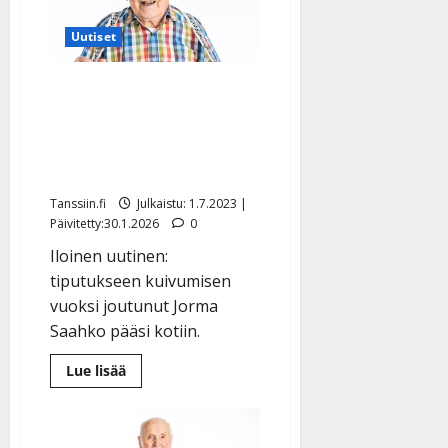
sairaalaan
merkkipäivänsä
alla –
Uutiset
juhlii
nyt
kotona
Jorma-pappa, 87, pääsi
kakulla
sairaalasta: jäätelö
maistui kotona – kiittää
tuesta
Tanssiin.fi
Julkaistu: 1.7.2023 |
Päivitetty:30.1.2026
0
Iloinen uutinen:
tiputukseen kuivumisen
vuoksi joutunut Jorma
Saahko pääsi kotiin.
Lue
Lue lisää
lisää
aiheesta
Jorma-
pappa,
87,