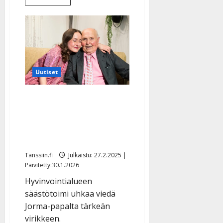
lisää
aiheesta
Hillokiukku!
Lotta
hermostui
Jorma-
papalle:
”Saanko
olla
vihainen
Uutiset
muistisairaalle
ihmiselle”
Jorma-pappa, 89,
menettää elintärkeän
tuen – Lotta suuttui:
”Kaikki kärsivät”
Tanssiin.fi
Julkaistu: 27.2.2025 |
Päivitetty:30.1.2026
Hyvinvointialueen
säästötoimi uhkaa viedä
Jorma-papalta tärkeän
virikkeen.