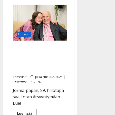
aiheesta
Jorma-
pappa,
89,
pääsi
järvimökille
–
tanssi
Suvivalssin
Uutiset
tahtiin
Hillokiukku! Lotta
hermostui Jorma-papalle:
”Saanko olla vihainen
muistisairaalle ihmiselle”
Tanssiin.fi
Julkaistu: 20.5.2025 |
Päivitetty:30.1.2026
Jorma-papan, 89, hillotapa
saa Lotan ärsyyntymään.
Lue!
Lue
Lue lisää