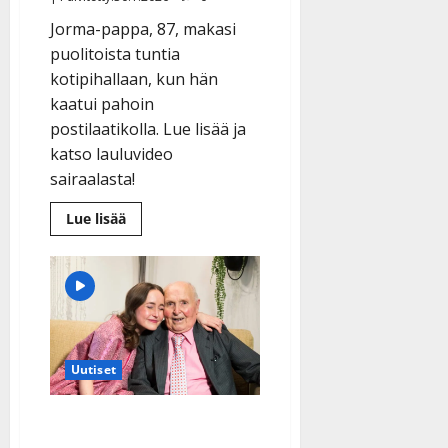
Jorma-pappa, 87, makasi
puolitoista tuntia
kotipihallaan, kun hän
kaatui pahoin
postilaatikolla. Lue lisää ja
katso lauluvideo
sairaalasta!
Lue
Lue lisää
lisää
aiheesta
Lonkkaluunsa
murtanut
Pappa
suree
sairaalassa
–
Lotta
toi
Uutiset
ilon:
”Lauloimme
ja
tanssimme
Suuttunut Lotta suree –
tip-
tap”