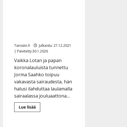
”Kuka
Verenmyrkytyksen saanut
pitää
papasta
Jorma-pappa lauloi
huolen?”
aattona tippaletku
kädessä – yhä
sairaalahoidossa
Tanssiin.fi
Julkaistu: 27.12.2021
| Päivitetty:30.1.2026
Vaikka Lotan ja papan
koronalauluista tunnettu
Jorma Saahko toipuu
vakavasta sairaudesta, hän
halusi ilahduttaa laulamalla
sairaalassa jouluaattona....
Lue
Lue lisää
lisää
aiheesta
Verenmyrkytyksen
saanut
Jorma-