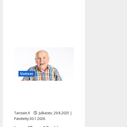
–
Jorma-
pappa
etsi
kuollutta
vaimoaan
Uutiset
Jorma-papalla, 90, oli
vientiä synttäreillä: ”10
naista oli tanssijonossa”
Tanssiin.fi
Julkaistu: 29.8.2025 |
Päivitetty:30.1.2026