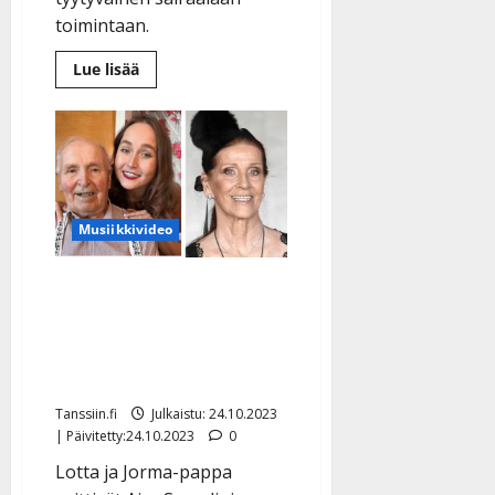
toimintaan.
Lue
Lue lisää
lisää
aiheesta
Jorma
Saahko,
88,
kotiutui
sairaalasta
ilman
toista
kenkää
Musiikkivideo
–
Lotta
järkyttyi:
Karjalan evakko Jorma-
”Olettavat
muistisairaan
pappa kunnioitti
pärjäävän
yksin?”
koskettavasti laulaen Aira
Samulinia
Tanssiin.fi
Julkaistu: 24.10.2023
| Päivitetty:24.10.2023
0
Lotta ja Jorma-pappa