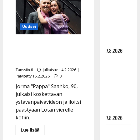
ja
rakastaa
Lotta
palaavat
tanssia –
Ylelle
suru
tyttären
Uutiset
syövästä
Jorma-pappa pääsi
painaa
7.8.2026
sairaalasta kotiin: ”Tämä
on ilon hetki”
Maikilta
pysäyttävä
Tanssiin.fi
Julkaistu: 14.2.2026 |
Päivitetty:15.2.2026
0
ulostulo:
”Elämä toi
Jorma "Pappa" Saahko, 90,
eteeni
julkaisi koskettavan
sellaisen
ystävänpäivävideon ja iloitsi
yllätyksen…”
päästyään Lotan vierelle
7.8.2026
kotiin.
Tanssii
Lue
Lue lisää
lisää
tähtien
aiheesta