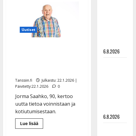
Jorma-
kanssa -
pappa
pääsi
julkkikset
sairaalasta
kotiin:
julki: Anna
”Tämä
Hanski
on
Uutiset
ilon
liitää tv-
hetki”
parketilla
Jorma Saahko, 90, kertoo
6.8.2026
voinnistaan – Jorma-
papalta hyviä uutisia
Sopiiko
sairaalasta
Edith Piaf
tanssilavalle?
Tanssiin.fi
Julkaistu: 22.1.2026 |
Pirttijoki
Päivitetty:22.1.2026
0
näyttää
Jorma Saahko, 90, kertoo
mallia –
uutta tietoa voinnistaan ja
video
kotiutumisestaan.
6.8.2026
Lue
Lue lisää
lisää
Leif
aiheesta
Jorma