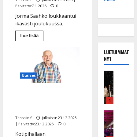
Päivitetty:7.1.2026
0
Jorma Saahko loukkaantui
ikävästi joulukuussa.
Lue
Lue lisää
lisää
aiheesta
Jorma-
LUETUIMMAT
pappa,
90,
NYT
kaatui
ja
joutui
Musiikkiv
sairaalaan
Uutiset
–
H
tämä
u
on
Synkkä uutinen: Jorma-
tilanne
i
nyt
pappa, 90, kaatui – joulu
k
1
e
sairaalassa
a
Keikat ja 
Tanssiin.fi
Julkaistu: 23.12.2025
I
t
| Päivitetty:23.12.2025
0
k
h
ä
y
Kotipihallaan