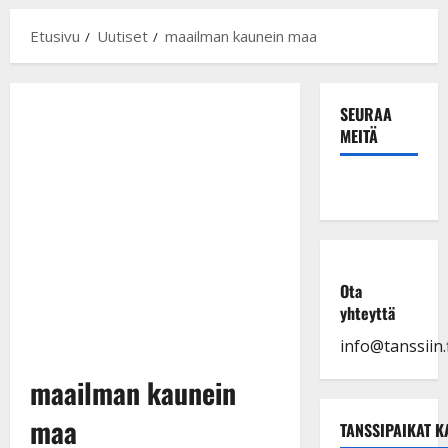
Etusivu
Uutiset
maailman kaunein maa
SEURAA
MEITÄ
Ota
yhteyttä
info@tanssiin.f
maailman kaunein
maa
TANSSIPAIKAT K