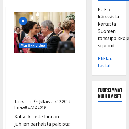
Katso
kätevästä
kartasta
Suomen
tanssipaikkoj
sijainnit.
Musiikkivideo
Klikkaa
VIDEOT JA KUVAT: Sauli ja
tästä!
Jenni tanssivat Taipaleen
tahtiin, Kari Tapio soi
jatkoilla ja 100-vuotias
TUOREIMMAT
veteraani juhli
KUULUMISET
Tanssiin.fi
Julkaistu: 7.12.2019 |
Päivitetty:7.12.2019
Tanssii
Katso kooste Linnan
tähtien
juhlien parhaista paloista:
kanssa -