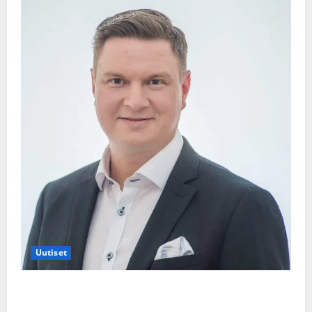
Uutiset
Jukka Hallikainen, 50, liikuttuu lapsenlapsistaan –
uusi laulu koskettaa syvältä