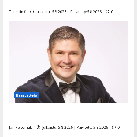
l
mallia – video
e
Tanssiin.fi
Julkaistu: 6.8.2026 | Päivitetty:6.8.2026
0
i
s
o
k
i
i
t
o
s
Tanssiin.fi
Julkaistu:
27.4.2025
Haastattelu
|
Päivitetty:
Leif Lindeman levytti: ”Kuvaa osuvasti uraani
pikkupojasta näihin päiviin”
Jari Peltomäki
Julkaistu: 5.8.2026 | Päivitetty:5.8.2026
0