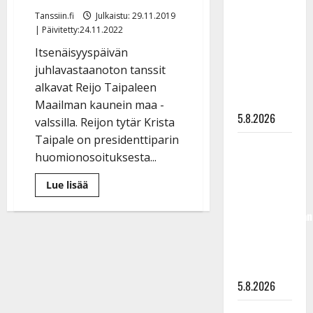
”Kuvaa
Tanssiin.fi
Julkaistu: 29.11.2019
osuvasti
| Päivitetty:24.11.2022
uraani
Itsenäisyyspäivän
pikkupojasta
juhlavastaanoton tanssit
näihin
alkavat Reijo Taipaleen
päiviin”
Maailman kaunein maa -
5.8.2026
valssilla. Reijon tytär Krista
Taipale on presidenttiparin
Jukka
huomionosoituksesta...
Hallikainen,
50,
Lue
Lue lisää
lisää
liikuttuu
aiheesta
Presidenttipari
lapsenlapsistaan
kunnioittaa Reijo
– uusi laulu
Taipaleen
muistoa
koskettaa
Linnan
juhlissa
syvältä
–
Reijon
5.8.2026
tytär
kiittää
valssivalinnasta