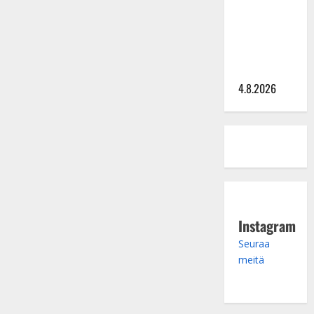
Saija
Tuupanen ei
toivu –
lääkäri:
”Vaakatasoon”
4.8.2026
Instagram
Seuraa
meitä