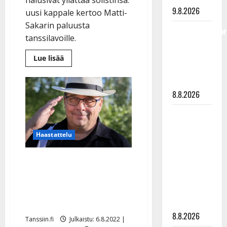
9.8.2026
uusi kappale kertoo Matti-
Sakarin paluusta
Tangokuningatar
tanssilavoille.
Raija
Mäntyniemi:
Lue
Lue lisää
lisää
matka
aiheesta
Jopas
tyssäsi
nyt!
Matti-
8.8.2026
Sakari
yllättyi:
Matti
hersyvä
kesäsinkku
Ruohonen
tehtiin
Haastattelu
solistilta
viettää taas
salaa
synttäreitään
Matti Venetvaara palasi
täydessä
tanssilavoille: ”Omistan
hiljaisuudessa
Pekkaniskan Poikien
– tämä on
tilanne nyt
nimen” – katso video
8.8.2026
Tanssiin.fi
Julkaistu: 6.8.2022 |