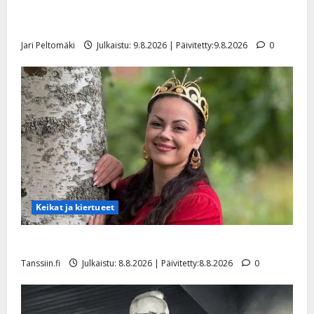
Rahkonen kävi haudalla ja kertoo iskelmälegendan
viimeisistä vuosista
Jari Peltomäki
Julkaistu: 9.8.2026 | Päivitetty:9.8.2026
0
Keikat ja kiertueet
Tangokuningatar Raija Mäntyniemi: matka tyssäsi
Tanssiin.fi
Julkaistu: 8.8.2026 | Päivitetty:8.8.2026
0