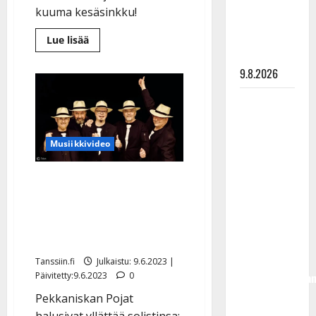
meni
kuuma kesäsinkku!
naimisiin –
hääkuva
Lue
Lue lisää
lisää
julki
aiheesta
Pekkaniskan
9.8.2026
Pojat
julkaisi
bugg-
Esko
henkisen
Rahkonen
uutuussinglen
–
olisi
orkesteri
Musiikkivideo
uudistui
täyttänyt
90 vuotta –
Jopas nyt! Matti-Sakari
Arto
yllättyi: hersyvä
Rahkonen
kesäsinkku tehtiin
kävi
solistilta salaa
haudalla ja
kertoo
Tanssiin.fi
Julkaistu: 9.6.2023 |
Päivitetty:9.6.2023
0
iskelmälegenda
viimeisistä
Pekkaniskan Pojat
vuosista
halusivat yllättää solistinsa: