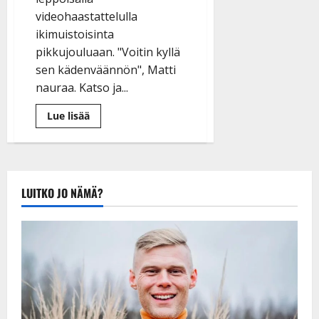
a
videohaastattelulla
n
ikimuistoisinta
n
pikkujouluaan. "Voitin kyllä
y
sen kädenväännön", Matti
l
l
nauraa. Katso ja...
e
Lue
Lue lisää
i
lisää
s
aiheesta
VIDEO:
o
PNP-
k
Matin
pikkujoulumuisto:
i
”Kerran
LUITKO JO NÄMÄ?
jouduin
i
kädenvääntöön”
t
o
s
Tanssiin.fi
Julkaistu:
27.4.2025