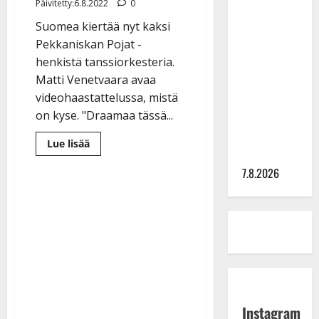
Päivitetty:6.8.2022
0
TTK-tähti
Suomea kiertää nyt kaksi
Anna
Pekkaniskan Pojat -
Hanski
henkistä tanssiorkesteria.
rakastaa
Matti Venetvaara avaa
tanssia –
videohaastattelussa, mistä
suru
on kyse. "Draamaa tässä...
tyttären
syövästä
Lue
Lue lisää
lisää
painaa
aiheesta
7.8.2026
Matti
Venetvaara
palasi
tanssilavoille:
”Omistan
Pekkaniskan
Poikien
nimen”
–
katso
video
Instagram