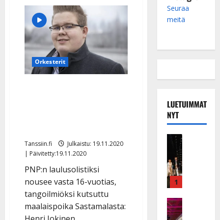
Seuraa
meitä
Orkesterit
PNP:n uusi solisti on
nuori tangolupaus:
LUETUIMMAT
kuuntele Henri Jokisen
NYT
tulkitsema uutuussinkku
Musiikkiv
Tanssiin.fi
Julkaistu: 19.11.2020
H
| Päivitetty:19.11.2020
u
PNP:n laulusolistiksi
i
k
nousee vasta 16-vuotias,
1
e
tangoilmiöksi kutsuttu
a
Keikat ja 
maalaispoika Sastamalasta:
I
t
Henri Jokinen.