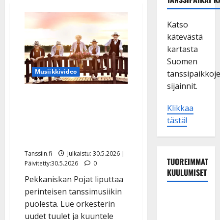
Katso
kätevästä
kartasta
Suomen
Musiikkivideo
tanssipaikkoj
sijainnit.
Pekkaniskan Pojat
Klikkaa
julkaisi bugg-henkisen
tästä!
uutuussinglen – orkesteri
uudistui
Tanssiin.fi
Julkaistu: 30.5.2026 |
TUOREIMMAT
Päivitetty:30.5.2026
0
KUULUMISET
Pekkaniskan Pojat liputtaa
perinteisen tanssimusiikin
Tangokuningas
puolesta. Lue orkesterin
Aki Samuli
uudet tuulet ja kuuntele