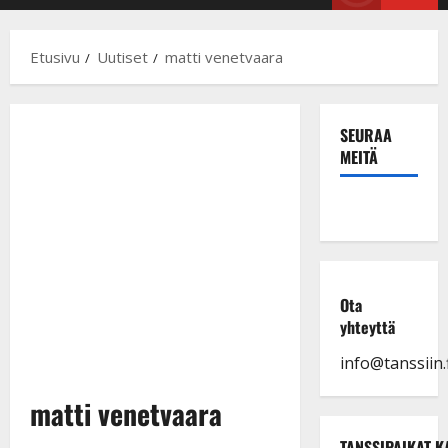
Menu
Etusivu
Uutiset
matti venetvaara
SEURAA
MEITÄ
Ota
yhteyttä
info@tanssiin.f
matti venetvaara
TANSSIPAIKAT K