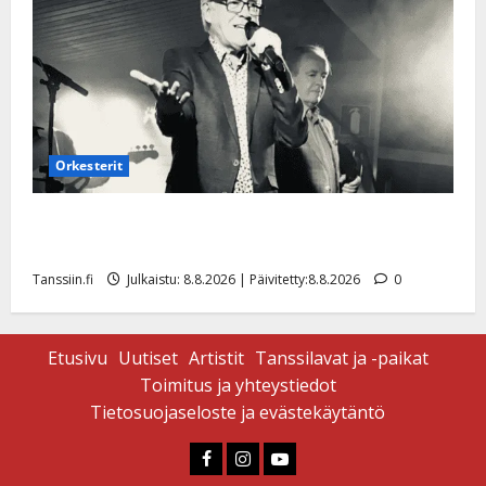
Orkesterit
Matti Ruohonen viettää taas synttäreitään täydessä
hiljaisuudessa – tämä on tilanne nyt
Tanssiin.fi
Julkaistu: 8.8.2026 | Päivitetty:8.8.2026
0
Etusivu
Uutiset
Artistit
Tanssilavat ja -paikat
Toimitus ja yhteystiedot
Tietosuojaseloste ja evästekäytäntö
Faceboook
Instagram
Youtube