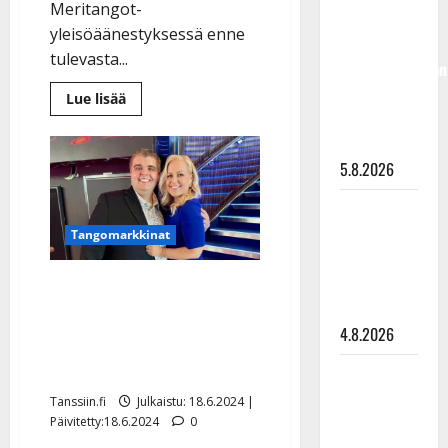
Meritangot-
50,
yleisöäänestyksessä enne
liikuttuu
tulevasta...
lapsenlapsistaan
– uusi laulu
Lue
Lue lisää
lisää
koskettaa
aiheesta
Hanna
syvältä
Hirvonen
5.8.2026
uusi
voittonsa
Meritangoilla
Saija
–
Kyösti
Tuupanen ei
Tangomarkkinat
Lindeman
nappasi
toivu –
kuningassuosikin
viitan
lääkäri:
Kullervo ja Sari
”Vaakatasoon”
kruunattiin Meritangoilla
4.8.2026
– onko yleisömenestys
enne tulevasta?
Ilari
Hämäläisen
Tanssiin.fi
Julkaistu: 18.6.2024 |
tangomatkan
Päivitetty:18.6.2024
0