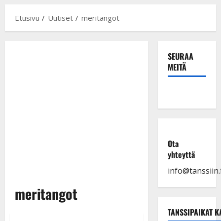
Etusivu
Uutiset
meritangot
SEURAA
MEITÄ
Ota
yhteyttä
info@tanssiin.f
meritangot
TANSSIPAIKAT K