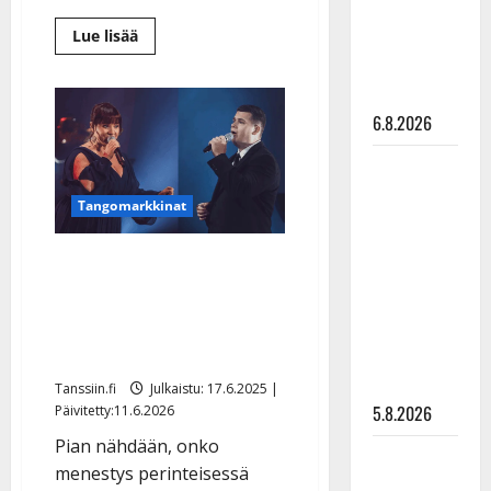
Pirttijoki
Lue
Lue lisää
näyttää
lisää
aiheesta
mallia –
Raija
video
Mäntyniemi
ja
6.8.2026
Ilari
Hämäläinen
kruunattiin
Leif
Meritangoilla
yleisön
Lindeman
suosikeiksi
Tangomarkkinat
–
levytti:
video
”Kuvaa
Hanna Hirvonen uusi
osuvasti
voittonsa Meritangoilla –
uraani
Kyösti Lindeman nappasi
pikkupojasta
kuningassuosikin viitan
näihin
päiviin”
Tanssiin.fi
Julkaistu: 17.6.2025 |
5.8.2026
Päivitetty:11.6.2026
Pian nähdään, onko
Jukka
menestys perinteisessä
Hallikainen,