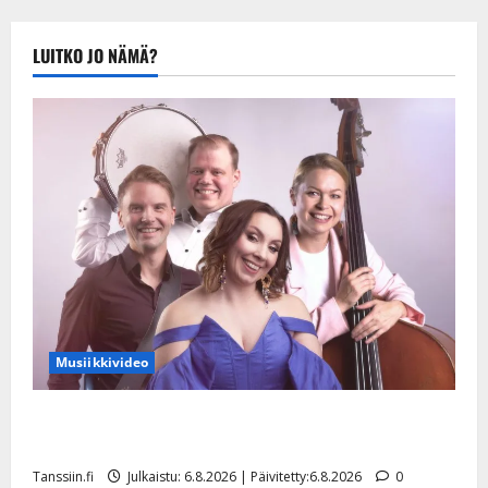
Hanski
ja
Rosa
LUITKO JO NÄMÄ?
kruunattiin
voittajiksi
Musiikkivideo
Sopiiko Edith Piaf tanssilavalle? Pirttijoki näyttää
mallia – video
Tanssiin.fi
Julkaistu: 6.8.2026 | Päivitetty:6.8.2026
0