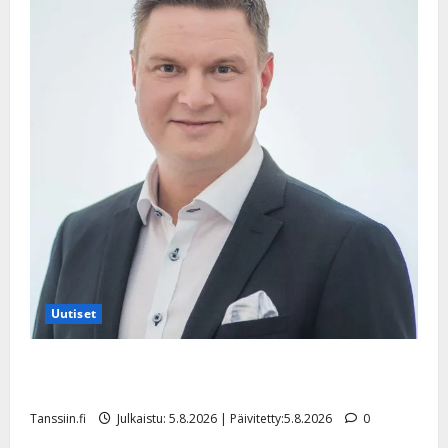
Uutiset
Jukka Hallikainen, 50, liikuttuu lapsenlapsistaan –
uusi laulu koskettaa syvältä
Tanssiin.fi
Julkaistu: 5.8.2026 | Päivitetty:5.8.2026
0