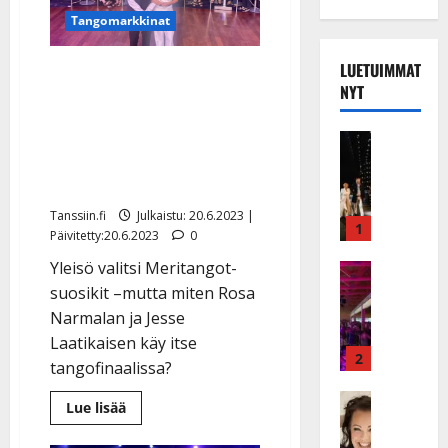
Tangomarkkinat
LUETUIMMAT
Rosa Narmala kruunattiin
NYT
jo toistamiseen
Meritangoilla –
Musiikkiv
kuningassuosikiksi
H
u
hevimetsuri-Jesse
i
Tanssiin.fi
Julkaistu: 20.6.2023 |
k
1
Päivitetty:20.6.2023
0
e
Yleisö valitsi Meritangot-
a
Keikat ja 
I
t
suosikit –mutta miten Rosa
k
h
Narmalan ja Jesse
ä
y
Laatikaisen käy itse
v
v
2
tangofinaalissa?
ä
ä
s
Tanssitäh
s
Lue
Lue lisää
H
a
lisää
t
aiheesta
e
i
i