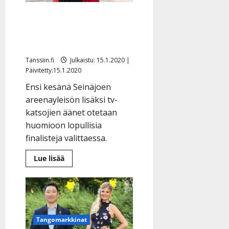
n
r
o
Tangoilla iso muutos
t
i
k
i
…
äänestykseen – myös tv-
o
n
”
o
katsojat mukaan
a
s
Tanssiin.fi
h
Tanssiin.fi
Julkaistu: 15.1.2020 |
t
Päivitetty:15.1.2020
ä
Julkaistu:
e
i
20.8.2025
Ensi kesänä Seinäjoen
Tanssiin.fi
t
|
areenayleisön lisäksi tv-
Päivitetty:
ä
Julkaistu:
katsojien äänet otetaan
ä
17.8.2025
huomioon lopullisia
n
|
finalisteja valittaessa.
–
Päivitetty:
D
Lue
Lue lisää
a
lisää
aiheesta
n
Tangoilla
n
iso
muutos
y
äänestykseen
l
–
myös
l
Tangomarkkinat
tv-