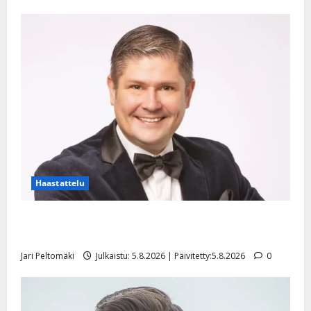
Haastattelu
Leif Lindeman levytti: ”Kuvaa osuvasti uraani
pikkupojasta näihin päiviin”
Jari Peltomäki
Julkaistu: 5.8.2026 | Päivitetty:5.8.2026
0