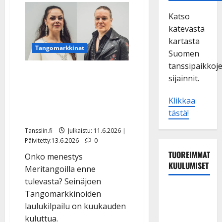
Katso
kätevästä
kartasta
Tangomarkkinat
Suomen
tanssipaikkoj
Raija Mäntyniemi ja Ilari
sijainnit.
Hämäläinen kruunattiin
Meritangoilla yleisön
Klikkaa
tästä!
suosikeiksi – video
Tanssiin.fi
Julkaistu: 11.6.2026 |
Päivitetty:13.6.2026
0
TUOREIMMAT
Onko menestys
KUULUMISET
Meritangoilla enne
tulevasta? Seinäjoen
Sopiiko
Tangomarkkinoiden
Edith Piaf
laulukilpailu on kuukauden
tanssilavalle?
kuluttua.