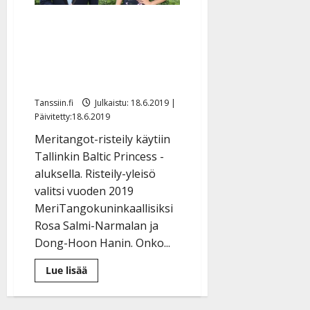
e
katsojat
mukaan
i
Meritangojen
s
kuninkaalliset: Hanski ja
o
Rosa kruunattiin
k
i
voittajiksi
i
Tanssiin.fi
Julkaistu: 18.6.2019 |
t
Päivitetty:18.6.2019
o
s
Meritangot-risteily käytiin
Tallinkin Baltic Princess -
Tanssiin.fi
aluksella. Risteily-yleisö
Julkaistu:
valitsi vuoden 2019
27.4.2025
MeriTangokuninkaallisiksi
|
Rosa Salmi-Narmalan ja
Päivitetty:
Dong-Hoon Hanin. Onko...
Lue
Lue lisää
lisää
aiheesta
Meritangojen
kuninkaalliset: