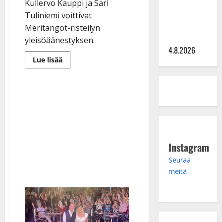
hinta: 10
Kullervo Kauppi ja Sari
000 eurolla
Tuliniemi voittivat
keikkoja
Meritangot-risteilyn
sivu suun
yleisöäänestyksen.
4.8.2026
Lue
Lue lisää
lisää
aiheesta
Kullervo
ja
Sari
kruunattiin
Meritangoilla
–
onko
yleisömenestys
enne
tulevasta?
Instagram
Seuraa
meitä