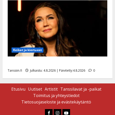
Keikat ja kiertueet
Saija Tuupanen ei toivu – lääkäri: ”Vaakatasoon”
Tanssiin.fi
Julkaistu: 4.8.2026 | Päivitetty:4.8.2026
0
Etusivu
Uutiset
Artistit
Tanssilavat ja -paikat
Toimitus ja yhteystiedot
Tietosuojaseloste ja evästekäytäntö
Faceboook
Instagram
Youtube