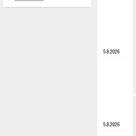
aiheesta
”Kuvaa
Kake
Randelin:
osuvasti
iloinen
uraani
yllätys
pikkupojasta
näihin
päiviin”
5.8.2026
Jukka
Hallikainen,
50,
liikuttuu
lapsenlapsistaan
– uusi laulu
koskettaa
syvältä
5.8.2026