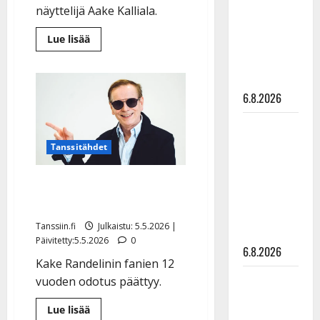
julkkikset
näyttelijä Aake Kalliala.
julki: Anna
Lue
Lue lisää
Hanski
lisää
aiheesta
liitää tv-
Kake
Randelin
parketilla
liftasi
6.8.2026
Aake
Kallialan
kyytiin
Sopiiko
–
musiikkivideolla
Edith Piaf
Tanssitähdet
huima
suosio
tanssilavalle?
Pirttijoki
Kake Randelin: iloinen
näyttää
yllätys
mallia –
Tanssiin.fi
Julkaistu: 5.5.2026 |
video
Päivitetty:5.5.2026
0
6.8.2026
Kake Randelinin fanien 12
Leif
vuoden odotus päättyy.
Lindeman
Lue
Lue lisää
levytti:
lisää