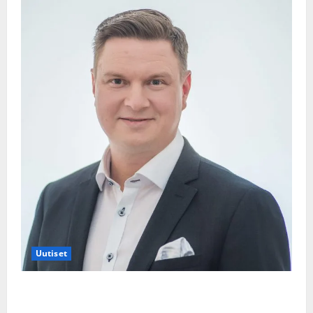
Uutiset
Jukka Hallikainen, 50, liikuttuu lapsenlapsistaan –
uusi laulu koskettaa syvältä