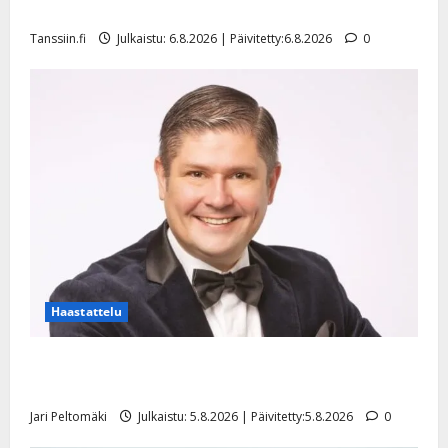
l
mallia – video
e
Tanssiin.fi
Julkaistu: 6.8.2026 | Päivitetty:6.8.2026
0
i
s
o
k
i
i
t
o
s
Tanssiin.fi
Julkaistu:
27.4.2025
Haastattelu
|
Päivitetty:
Leif Lindeman levytti: ”Kuvaa osuvasti uraani
pikkupojasta näihin päiviin”
Jari Peltomäki
Julkaistu: 5.8.2026 | Päivitetty:5.8.2026
0