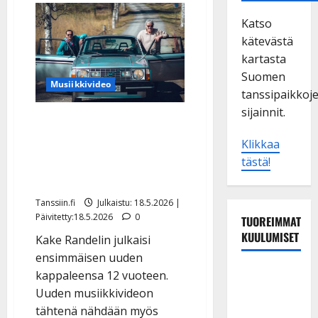
Katso
kätevästä
kartasta
Suomen
Musiikkivideo
tanssipaikkoj
sijainnit.
Kake Randelin liftasi Aake
Kallialan kyytiin –
Klikkaa
musiikkivideolla huima
tästä!
suosio
Tanssiin.fi
Julkaistu: 18.5.2026 |
Päivitetty:18.5.2026
0
TUOREIMMAT
KUULUMISET
Kake Randelin julkaisi
ensimmäisen uuden
Tanssii
kappaleensa 12 vuoteen.
tähtien
Uuden musiikkivideon
kanssa -
tähtenä nähdään myös