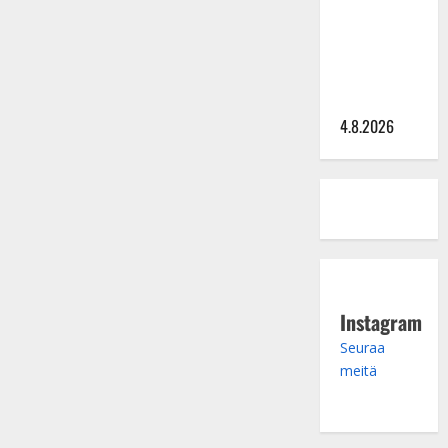
Saija
Tuupanen ei
toivu –
lääkäri:
”Vaakatasoon”
4.8.2026
Instagram
Seuraa
meitä