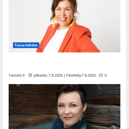
l
e
i
s
o
k
i
i
Tanssitähdet
t
o
TTK-tähti Anna Hanski rakastaa tanssia – suru
s
tyttären syövästä painaa
Tanssiin.fi
Tanssiin.fi
Julkaistu: 7.8.2026 | Päivitetty:7.8.2026
0
Julkaistu:
27.4.2025
|
Päivitetty: