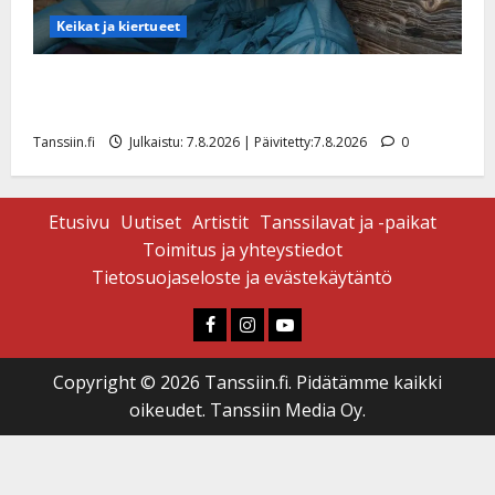
Keikat ja kiertueet
Maikilta pysäyttävä ulostulo: ”Elämä toi eteeni
sellaisen yllätyksen…”
Tanssiin.fi
Julkaistu: 7.8.2026 | Päivitetty:7.8.2026
0
Etusivu
Uutiset
Artistit
Tanssilavat ja -paikat
Toimitus ja yhteystiedot
Tietosuojaseloste ja evästekäytäntö
Faceboook
Instagram
Youtube
Copyright © 2026 Tanssiin.fi. Pidätämme kaikki
oikeudet. Tanssiin Media Oy.