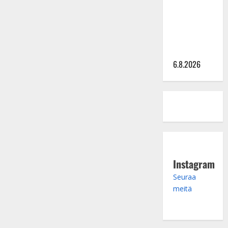
julkkikset
julki: Anna
Hanski
liitää tv-
parketilla
6.8.2026
Instagram
Seuraa
meitä