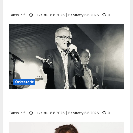
a
t
Päivitetty:
e
Tangokuningatar Raija Mäntyniemi: matka tyssäsi
n
r
o
Tanssiin.fi
Julkaistu: 8.8.2026 | Päivitetty:8.8.2026
0
t
i
k
i
…
o
n
”
o
a
s
Tanssiin.fi
h
t
ä
Julkaistu:
e
i
20.8.2025
Tanssiin.fi
t
|
Päivitetty:
ä
Julkaistu:
ä
17.8.2025
n
Orkesterit
|
–
Päivitetty:
D
Matti Ruohonen viettää taas synttäreitään täydessä
a
hiljaisuudessa – tämä on tilanne nyt
n
Tanssiin.fi
Julkaistu: 8.8.2026 | Päivitetty:8.8.2026
0
n
y
l