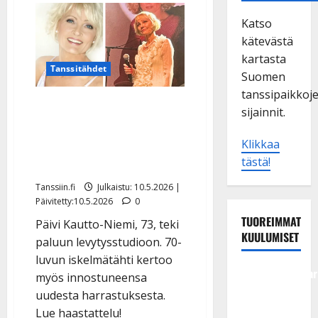
Katso
kätevästä
kartasta
Tanssitähdet
Suomen
tanssipaikkoj
Päivi Kautto-Niemi katosi
sijainnit.
julkisuudesta – nyt
iskelmätähti avaa
Klikkaa
tästä!
nykyelämäänsä
Tanssiin.fi
Julkaistu: 10.5.2026 |
Päivitetty:10.5.2026
0
TUOREIMMAT
Päivi Kautto-Niemi, 73, teki
KUULUMISET
paluun levytysstudioon. 70-
luvun iskelmätähti kertoo
Tangokuningatar
myös innostuneensa
Raija
uudesta harrastuksesta.
Mäntyniemi:
Lue haastattelu!