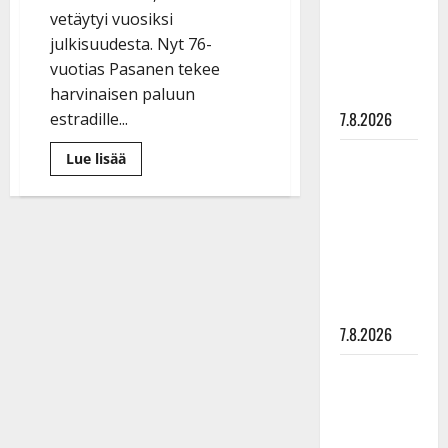
suru
vetäytyi vuosiksi
tyttären
julkisuudesta. Nyt 76-
syövästä
vuotias Pasanen tekee
painaa
harvinaisen paluun
7.8.2026
estradille...
Maikilta
Lue
Lue lisää
lisää
pysäyttävä
aiheesta
Muistatko
ulostulo:
Anneli
Pasasen?
”Elämä toi
70-
luvun
eteeni
iskelmätähti
sellaisen
tekee
nyt
yllätyksen…”
harvinaisen
esiintymisen
7.8.2026
Tanssii
tähtien
kanssa -