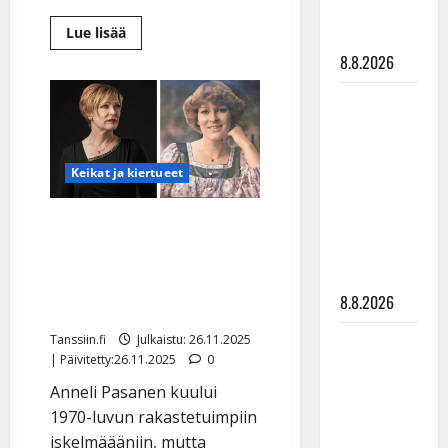
matka
Lue
Lue lisää
tyssäsi
lisää
aiheesta
8.8.2026
Päivi
Kautto-
Matti
Niemi
katosi
Ruohonen
julkisuudesta
–
viettää taas
nyt
iskelmätähti
Keikat ja kiertueet
synttäreitään
avaa
nykyelämäänsä
täydessä
Muistatko Anneli
hiljaisuudessa
Pasasen? 70-luvun
– tämä on
tilanne nyt
iskelmätähti tekee nyt
8.8.2026
harvinaisen esiintymisen
TTK-tähti
Tanssiin.fi
Julkaistu: 26.11.2025
| Päivitetty:26.11.2025
0
Anna
Hanski
Anneli Pasanen kuului
rakastaa
1970-luvun rakastetuimpiin
tanssia –
iskelmäääniin, mutta