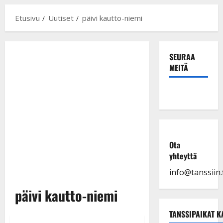
Etusivu
Uutiset
päivi kautto-niemi
SEURAA
MEITÄ
Ota
yhteyttä
info@tanssiin.f
päivi kautto-niemi
TANSSIPAIKAT K