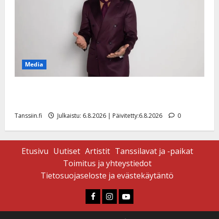
Media
Tanssii tähtien kanssa -julkkikset julki: Anna Hanski
liitää tv-parketilla
Tanssiin.fi
Julkaistu: 6.8.2026 | Päivitetty:6.8.2026
0
Etusivu
Uutiset
Artistit
Tanssilavat ja -paikat
Toimitus ja yhteystiedot
Tietosuojaseloste ja evästekäytäntö
Faceboook
Instagram
Youtube