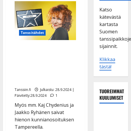
Katso
kätevästä
kartasta
Suomen
Tanssitähdet
tanssipaikkoj
sijainnit.
Toivo Kärki, Virve Rosti ja
Pave Maijanen saivat
Klikkaa
tähden Tampereen
tästä!
kadulle – ”korvaa
hautakivenkin”
Tanssiin.fi
Julkaistu: 28.9.2024 |
TUOREIMMAT
Päivitetty:28.9.2024
1
KUULUMISET
Myös mm. Kaj Chydenius ja
Matti
Jaakko Ryhänen saivat
Ruohonen
hienon kunnianosoituksen
viettää taas
Tampereella.