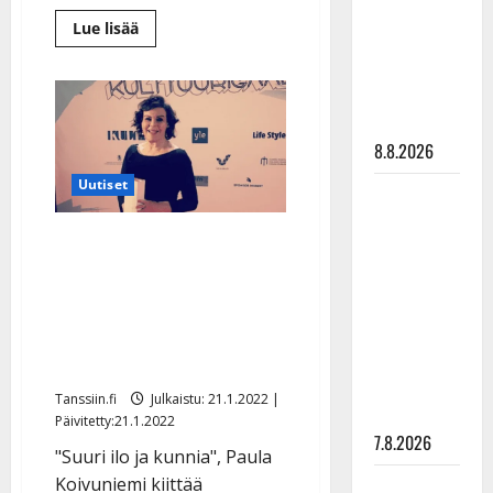
synttäreitään
Lue
Lue lisää
täydessä
lisää
aiheesta
hiljaisuudessa
Toivo
Kärki,
– tämä on
Virve
Rosti
tilanne nyt
ja
8.8.2026
Pave
Maijanen
saivat
Uutiset
TTK-tähti
tähden
Tampereen
Anna
kadulle
Pave Maijanen ja Paula
–
Hanski
”korvaa
Koivuniemi pääsivät
hautakivenkin”
rakastaa
Suomen musiikin
tanssia –
suru
kunniagalleriaan – katso
tyttären
kuvat
syövästä
Tanssiin.fi
Julkaistu: 21.1.2022 |
painaa
Päivitetty:21.1.2022
7.8.2026
"Suuri ilo ja kunnia", Paula
Koivuniemi kiittää
Maikilta