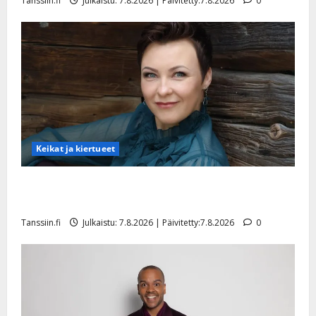
Tanssiin.fi
Julkaistu: 7.8.2026 | Päivitetty:7.8.2026
0
y
l
l
e
i
s
o
k
i
i
Keikat ja kiertueet
t
o
Maikilta pysäyttävä ulostulo: ”Elämä toi eteeni
s
sellaisen yllätyksen…”
Tanssiin.fi
Tanssiin.fi
Julkaistu: 7.8.2026 | Päivitetty:7.8.2026
0
Julkaistu:
27.4.2025
|
Päivitetty: