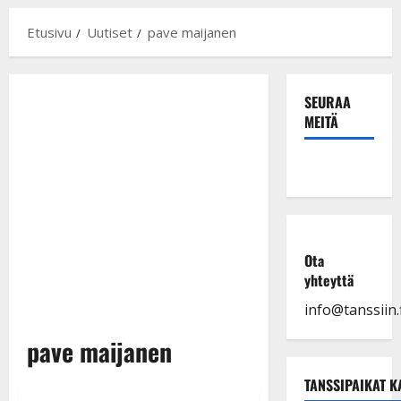
Etusivu
Uutiset
pave maijanen
SEURAA
MEITÄ
Ota
yhteyttä
info@tanssiin.f
pave maijanen
TANSSIPAIKAT K