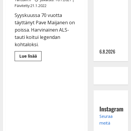
Sopiiko
Päivitetty:21.1.2022
Edith Piaf
tanssilavalle?
Syyskuussa 70 vuotta
Pirttijoki
täyttänyt Pave Maijanen on
näyttää
poissa. Harvinainen ALS-
mallia –
tauti koitui legendan
video
kohtaloksi.
6.8.2026
Lue
Lue lisää
lisää
aiheesta
Pave
Maijanen,
70,
menehtyi
vaikeaan
sairauteen:
”Mestari
on
poissa”
Instagram
Seuraa
meitä