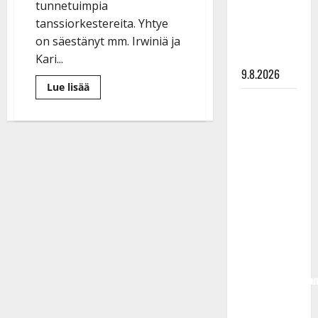
meni
tunnetuimpia
naimisiin –
tanssiorkestereita. Yhtye
hääkuva
on säestänyt mm. Irwiniä ja
julki
Kari...
9.8.2026
Lue
Lue lisää
lisää
Esko
aiheesta
Risto
Rahkonen
Oja-
Lipasti
olisi
juhlii
täyttänyt
50-
vuotista
90 vuotta –
uraansa:
”Keikkailen
Arto
niin
kauan
Rahkonen
kuin
kävi
lauteille
pääsen”
haudalla ja
kertoo
iskelmälegenda
viimeisistä
vuosista