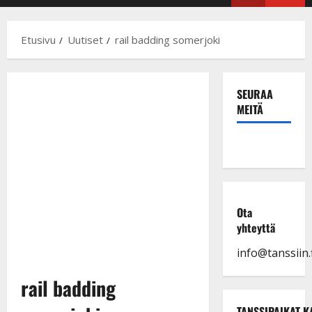
Menu
Etusivu
Uutiset
rail badding somerjoki
SEURAA
MEITÄ
Ota
yhteyttä
info@tanssiin.f
rail badding
TANSSIPAIKAT K