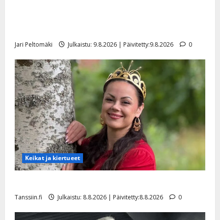
Esko Rahkonen olisi täyttänyt 90 vuotta – Arto
a
n
Rahkonen kävi haudalla ja kertoo iskelmälegendan
n
viimeisistä vuosista
y
Jari Peltomäki
Julkaistu: 9.8.2026 | Päivitetty:9.8.2026
0
l
l
e
i
s
o
k
i
i
t
o
Keikat ja kiertueet
s
Tanssiin.fi
Tangokuningatar Raija Mäntyniemi: matka tyssäsi
Tanssiin.fi
Julkaistu: 8.8.2026 | Päivitetty:8.8.2026
0
Julkaistu:
27.4.2025