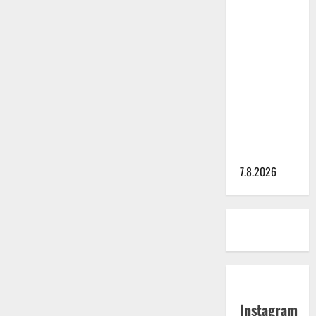
TTK-tähti
Anna
Hanski
rakastaa
tanssia –
suru
tyttären
syövästä
painaa
7.8.2026
Instagram