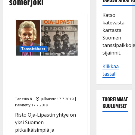
somerjoki
Katso
kätevästä
kartasta
Suomen
tanssipaikkoj
Tanssitähdet
sijainnit.
Risto Oja-Lipasti juhlii 50-
Klikkaa
vuotista uraansa:
tästä!
”Keikkailen niin kauan
kuin lauteille pääsen”
TUOREIMMAT
Tanssiin.fi
Julkaistu: 17.7.2019 |
KUULUMISET
Päivitetty:17.7.2019
Risto Oja-Lipastin yhtye on
Tangokuningas
yksi Suomen
Aki Samuli
pitkäikäisimpiä ja