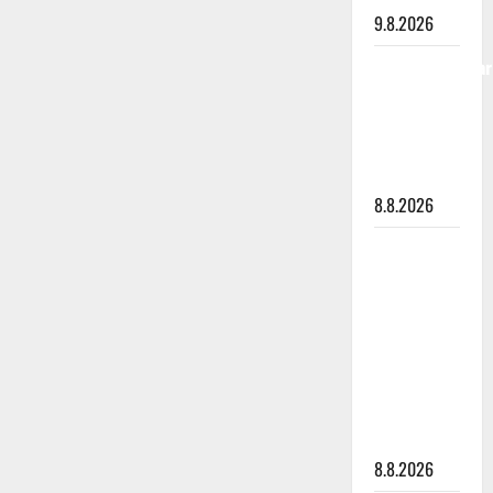
9.8.2026
Tangokuningatar
Raija
Mäntyniemi:
matka
tyssäsi
8.8.2026
Matti
Ruohonen
viettää taas
synttäreitään
täydessä
hiljaisuudessa
– tämä on
tilanne nyt
8.8.2026