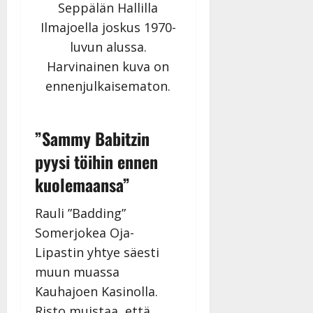
Seppälän Hallilla
Ilmajoella joskus 1970-
luvun alussa.
Harvinainen kuva on
ennenjulkaisematon.
”Sammy Babitzin
pyysi töihin ennen
kuolemaansa”
Rauli ”Badding”
Somerjokea Oja-
Lipastin yhtye säesti
muun muassa
Kauhajoen Kasinolla.
Risto muistaa, että