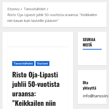
Etusivu
Tanssitähdet
Risto Oja-Lipasti juhlii 50-vuotista uraansa: ”Keikkailen
niin kauan kuin lauteille pääsen”
SEURAA
MEITÄ
Tanssitähdet
Uutiset
Risto Oja-Lipasti
juhlii 50-vuotista
Ota
yhteyttä
uraansa:
info@tanssiin.f
”Keikkailen niin