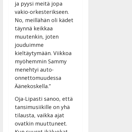
ja pyysi meitä jopa
vakio-orkesterikseen.
No, meillähän oli kädet
täynnä keikkaa
muutenkin, joten
jouduimme
kieltäytymään. Viikkoa
myöhemmin Sammy
menehtyi auto-
onnettomuudessa
Äänekoskella.”
Oja-Lipasti sanoo, että
tansimusiikille on yhä
tilausta, vaikka ajat
ovatkin muuttuneet.
Kun suuret ikäluokat