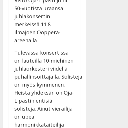
Risto Oja-Lipasti juhlii
50-vuotista uraansa
juhlakonsertin
merkeissä 11.8.
Ilmajoen Ooppera-
areenalla.
Tulevassa konsertissa
on lauteilla 10-miehinen
juhlaorkesteri viidellä
puhallinsoittajalla. Solisteja
on myös kymmenen.
Heistä yhdeksän on Oja-
Lipastin entisiä
solisteja. Ainut vierailija
on upea
harmonikkataiteilija