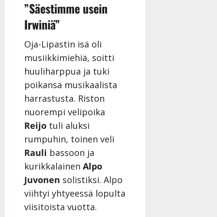
v
u
Julkaistu:
j
”Säestimme usein
Tanssiin.fi
a
l
21.8.2025
a
Irwiniä”
t
e
|
v
Julkaistu:
p
Päivitetty:
K
22.8.2025
i
i
Oja-Lipastin isä oli
a
|
d
a
t
Päivitetty:
musiikkimiehiä, soitti
e
n
r
o
huuliharppua ja tuki
t
i
k
poikansa musikaalista
i
…
o
n
”
harrastusta. Riston
o
a
s
Tanssiin.fi
nuorempi velipoika
h
t
Reijo
tuli aluksi
ä
Julkaistu:
e
rumpuhin, toinen veli
i
20.8.2025
Tanssiin.fi
t
|
Rauli
bassoon ja
Päivitetty:
ä
Julkaistu:
kurikkalainen
Alpo
ä
17.8.2025
Juvonen
solistiksi. Alpo
n
|
–
viihtyi yhtyeessä lopulta
Päivitetty:
D
viisitoista vuotta.
a