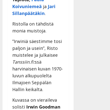
Koivuniemeä
ja
Jari
Sillanpäätäkin
.
Ristolla on tähdistä
monia muistoja.
”Irwiniä säestimme tosi
paljon ja usein”, Risto
muistelee ja julkaisee
Tanssiin.fi:
ssä
harvinaisen kuvan 1970-
luvun alkupuolelta
Ilmajoen Seppälän
Hallin keikalta.
Kuvassa on vieraileva
solisti
Irwin Goodman