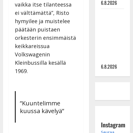
6.8.2026
vaikka itse tilanteessa
ei välttämättä”, Risto
Sopiiko
hymyilee ja muistelee
Edith Piaf
tanssilavalle?
päätään puistaen
Pirttijoki
orkesterin ensimmäistä
näyttää
keikkareissua
mallia –
Volkswagenin
video
Kleinbussilla kesällä
6.8.2026
1969.
”Kuuntelimme
kuussa kävelyä”
Instagram
Seuraa