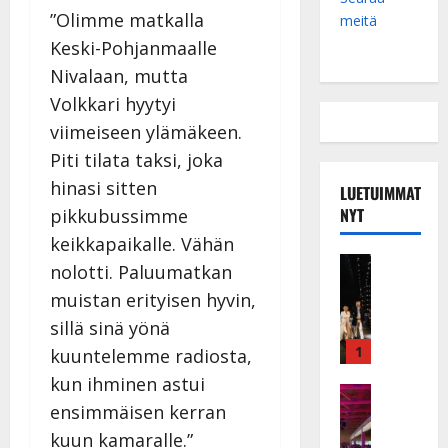
”Olimme matkalla
meitä
Keski-Pohjanmaalle
Nivalaan, mutta
Volkkari hyytyi
viimeiseen ylämäkeen.
Piti tilata taksi, joka
hinasi sitten
LUETUIMMAT
NYT
pikkubussimme
keikkapaikalle. Vähän
Musiikkiv
nolotti. Paluumatkan
H
muistan erityisen hyvin,
u
sillä sinä yönä
i
k
1
kuuntelemme radiosta,
e
kun ihminen astui
a
Keikat ja 
ensimmäisen kerran
I
t
k
h
kuun kamaralle.”