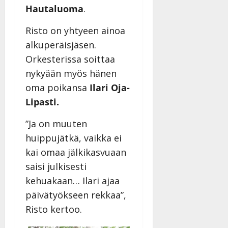
Hautaluoma
.
Risto on yhtyeen ainoa
alkuperäisjäsen.
Orkesterissa soittaa
nykyään myös hänen
oma poikansa
Ilari Oja-
Lipasti.
”Ja on muuten
huippujätkä, vaikka ei
kai omaa jälkikasvuaan
saisi julkisesti
kehuakaan… Ilari ajaa
päivätyökseen rekkaa”,
Risto kertoo.