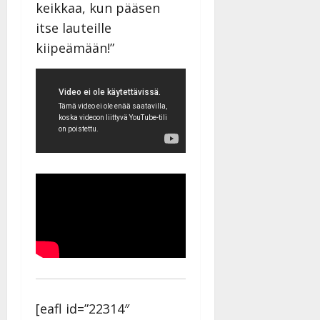
keikkaa, kun pääsen
itse lauteille
kiipeämään!”
[eafl id=”22314″