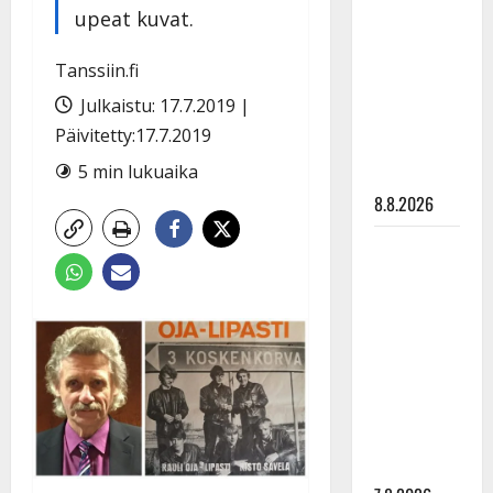
Ruohonen
upeat kuvat.
viettää taas
synttäreitään
Tanssiin.fi
täydessä
Julkaistu: 17.7.2019 |
hiljaisuudessa
Päivitetty:17.7.2019
– tämä on
5 min lukuaika
tilanne nyt
8.8.2026
TTK-tähti
Anna
Hanski
rakastaa
tanssia –
suru
tyttären
syövästä
painaa