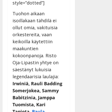
Päivitetty:
style=”dotted”]
Tuohon aikaan
isoillakaan tähdilä ei
ollut omia, vakituisia
orkestereita, vaan
keikoilla käytettiin
maakuntien
kokoonpanoja. Risto
Oja-Lipastin yhtye on
säestänyt lukuisia
legendaarisia laulajia:
Irwiniä, Rauli Badding
Somerjokea, Sammy
Babitzinia, Jamppa
Tuomista, Kari
Tapiota,
Paula