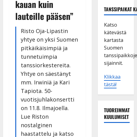
kauan kuin
TANSSIPAIKAT K
lauteille pääsen”
Katso
Risto Oja-Lipastin
kätevästä
yhtye on yksi Suomen
kartasta
pitkäikäisimpiä ja
Suomen
tanssipaikkoj
tunnetuimpia
sijainnit.
tanssiorkestereita.
Yhtye on säestänyt
Klikkaa
mm. Irwiniä ja Kari
tästä!
Tapiota. 50-
vuotisjuhlakonsertti
on 11.8. Ilmajoella.
TUOREIMMAT
Lue Riston
KUULUMISET
nostalginen
Matti
haastattelu ja katso