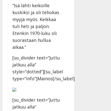
n
”Isä lähti keikoille
n
kuskiksi ja oli tehokas
y
myyjä myös. Keikkaa
l
l
tuli heti ja paljon.
e
Etenkin 1970-luku oli
i
suorastaan hullua
s
aikaa.”
o
k
[su_divider text=”Juttu
i
i
jatkuu alla”
t
style=”dotted”][su_label
o
type=”info”]Mainos[/su_label]
s
Tanssiin.fi
Julkaistu:
[su_divider text=”Juttu
27.4.2025
jatkuu alla”
|