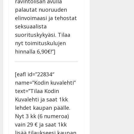
ravintolisän avulla
palautat nuoruuden
elinvoimaasi ja tehostat
seksuaalista
suorituskykyäsi. Tilaa
nyt toimituskulujen
hinnalla 6,90€!”]
[eafl id=”22834″
name=”Kodin kuvalehti”
text=”Tilaa Kodin
Kuvalehti ja saat 1kk
lehdet kaupan päälle.
Nyt 3 kk (6 numeroa)
vain 29 € ja saat 1kk
lisää tilaukseesi kaupan