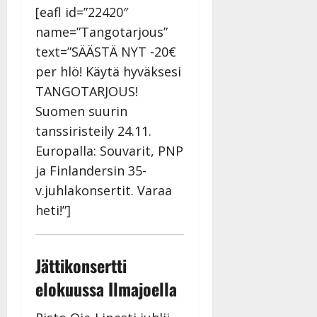
[eafl id=”22420″
name=”Tangotarjous”
text=”SÄÄSTÄ NYT -20€
per hlö! Käytä hyväksesi
TANGOTARJOUS!
Suomen suurin
tanssiristeily 24.11.
Europalla: Souvarit, PNP
ja Finlandersin 35-
v.juhlakonsertit. Varaa
heti!”]
Jättikonsertti
elokuussa Ilmajoella