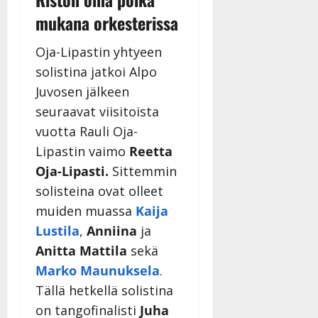
mukana orkesterissa
Oja-Lipastin yhtyeen
solistina jatkoi Alpo
Juvosen jälkeen
seuraavat viisitoista
vuotta Rauli Oja-
Lipastin vaimo
Reetta
Oja-Lipasti.
Sittemmin
solisteina ovat olleet
muiden muassa
Kaija
Lustila
,
Anniina
ja
Anitta Mattila
sekä
Marko Maunuksela
.
Tällä hetkellä solistina
on tangofinalisti
Juha