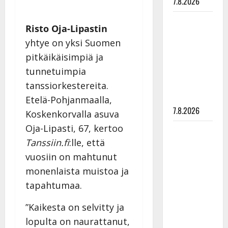
7.8.2026
Maikilta
Risto Oja-Lipastin
pysäyttävä
yhtye on yksi Suomen
ulostulo:
pitkäikäisimpiä ja
”Elämä toi
tunnetuimpia
eteeni
sellaisen
tanssiorkestereita.
yllätyksen…”
Etelä-Pohjanmaalla,
7.8.2026
Koskenkorvalla asuva
Oja-Lipasti, 67, kertoo
Tanssii
Tanssiin.fi
:lle, että
tähtien
kanssa -
vuosiin on mahtunut
julkkikset
monenlaista muistoa ja
julki: Anna
tapahtumaa.
Hanski
liitää tv-
”Kaikesta on selvitty ja
parketilla
lopulta on naurattanut,