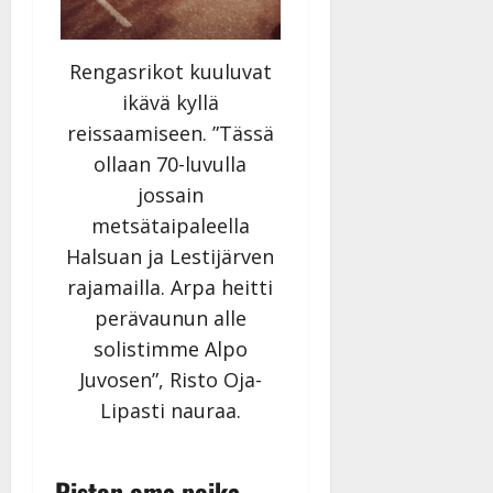
Rengasrikot kuuluvat
ikävä kyllä
reissaamiseen. ”Tässä
ollaan 70-luvulla
jossain
metsätaipaleella
Halsuan ja Lestijärven
rajamailla. Arpa heitti
perävaunun alle
solistimme Alpo
Juvosen”, Risto Oja-
Lipasti nauraa.
Riston oma poika