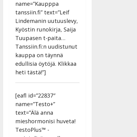
name=”Kaupppa
tanssiin.fi” text=”Leif
Lindemanin uutuuslevy,
Kyöstin runokirja, Saija
Tuupasen t-paita…
Tanssiin.fi:n uudistunut
kauppa on täynnä
edullisia öytöjä. Klikkaa
heti tästä!”]
[eafl id=”22837″
name=”Testo+”
text=”Älä anna
mieshormonisi huveta!
TestoPlus™ -