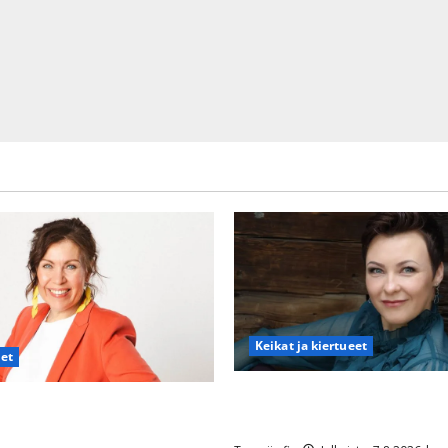
Keikat ja kiertueet
det
Maikilta pysäyttävä ulostulo:
nna Hanski rakastaa tanssia –
eteeni sellaisen yllätyksen…”
en syövästä painaa