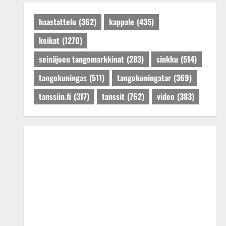
Päivitetty:27.4.2025
haastattelu
(362)
kappale
(435)
keikat
(1270)
seinäjoen tangomarkkinat
(283)
sinkku
(514)
tangokuningas
(511)
tangokuningatar
(369)
tanssiin.fi
(317)
tanssit
(762)
video
(383)