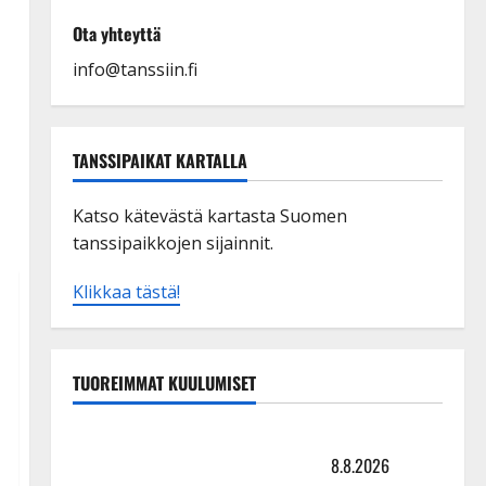
Ota yhteyttä
info@tanssiin.fi
TANSSIPAIKAT KARTALLA
Katso kätevästä kartasta Suomen
tanssipaikkojen sijainnit.
Klikkaa tästä!
TUOREIMMAT KUULUMISET
Matti Ruohonen viettää taas synttäreitään täydessä
hiljaisuudessa – tämä on tilanne nyt
8.8.2026