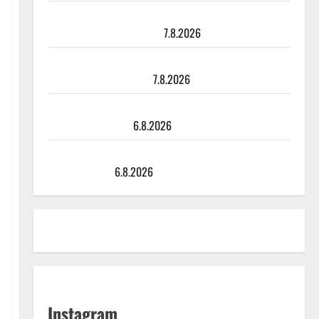
TTK-tähti Anna Hanski rakastaa tanssia – suru
tyttären syövästä painaa
7.8.2026
Maikilta pysäyttävä ulostulo: ”Elämä toi eteeni
sellaisen yllätyksen…”
7.8.2026
Tanssii tähtien kanssa -julkkikset julki: Anna Hanski
liitää tv-parketilla
6.8.2026
Sopiiko Edith Piaf tanssilavalle? Pirttijoki näyttää
mallia – video
6.8.2026
Instagram