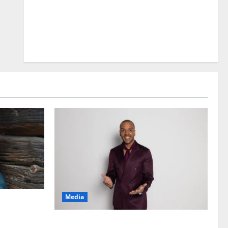
Media
 ”Elämä toi
Tanssii tähtien kanssa -julkkikset julki: