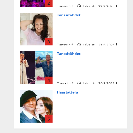
2
Tanssiin.fi
Julkaistu: 22.8.2025 |
Päivitetty:22.8.2025
Tanssitähdet
Heidi Pakarisen ja Mika
Pohjosen tytär kilpailee
missikisoissa
3
Tanssiin.fi
Julkaistu: 21.8.2025 |
Päivitetty:22.8.2025
Tanssitähdet
Tämä Ile Vainion runo Katri
Helenasta paisui hitiksi: ”Voi
tule Katri…”
4
Tanssiin.fi
Julkaistu: 20.8.2025 |
Päivitetty:22.8.2025
Haastattelu
Huikea rakkaustarina!
Dimitri Keiski ja Katja
juhlivat pian tinahäitään –
5
Dannylle iso kiitos
Tanssiin.fi
Julkaistu: 27.4.2025 |