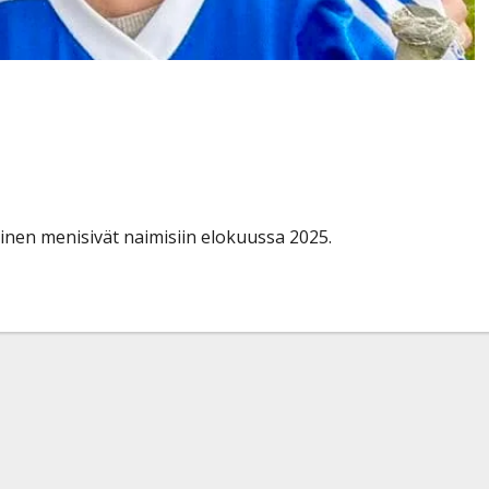
vihille – Seiska vihjaa
nen menisivät naimisiin elokuussa 2025.