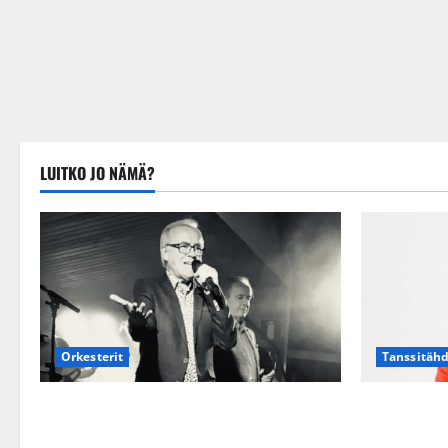
LUITKO JO NÄMÄ?
Tanssitäh
Orkesterit
TTK-tähti A
Matti Ruohonen viettää taas
suru tyttär
synttäreitään täydessä hiljaisuudessa –