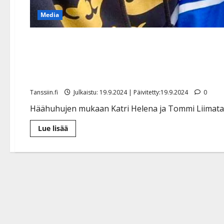
Media
Viekö Tommi Katri Helenan 
häistä 80-vuotispäivänä
Tanssiin.fi
Julkaistu: 19.9.2024 | Päivitetty:19.9.2024
0
Häähuhujen mukaan Katri Helena ja Tommi Liimatai
Lue
Lue lisää
lisää
aiheesta
Viekö
Tommi
Katri
Helenan
vihille
–
Seiska
vihjaa
häistä
80-
vuotispäivänä