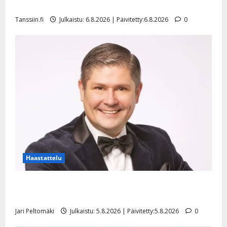
l
mallia – video
e
Tanssiin.fi
Julkaistu: 6.8.2026 | Päivitetty:6.8.2026
0
i
s
o
k
i
i
t
o
s
Tanssiin.fi
Julkaistu:
27.4.2025
Haastattelu
|
Päivitetty:
Leif Lindeman levytti: ”Kuvaa osuvasti uraani
pikkupojasta näihin päiviin”
Jari Peltomäki
Julkaistu: 5.8.2026 | Päivitetty:5.8.2026
0