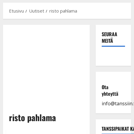
Etusivu
Uutiset
risto pahlama
SEURAA
MEITÄ
Ota
yhteyttä
info@tanssiin.f
risto pahlama
TANSSIPAIKAT K