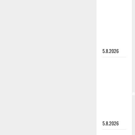
”Kuvaa
osuvasti
uraani
pikkupojasta
näihin
päiviin”
5.8.2026
Jukka
Hallikainen,
50,
liikuttuu
lapsenlapsistaan
– uusi laulu
koskettaa
syvältä
5.8.2026