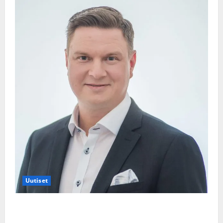
Uutiset
Jukka Hallikainen, 50, liikuttuu lapsenlapsistaan –
uusi laulu koskettaa syvältä