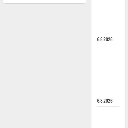
Oho,
julkkikset
Finlanders
palaa
julki: Anna
alkuperäisellä
Hanski
vuoden
1984
liitää tv-
kokoonpanollaan
parketilla
6.8.2026
Sopiiko
Edith Piaf
tanssilavalle?
Pirttijoki
näyttää
mallia –
video
6.8.2026
Leif
Lindeman
levytti: