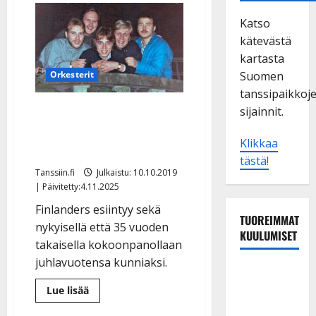
Katso
kätevästä
kartasta
Orkesterit
Suomen
tanssipaikkoj
Oho, Finlanders palaa
sijainnit.
alkuperäisellä vuoden
Klikkaa
1984 kokoonpanollaan
tästä!
Tanssiin.fi
Julkaistu: 10.10.2019
| Päivitetty:4.11.2025
Finlanders esiintyy sekä
TUOREIMMAT
nykyisellä että 35 vuoden
KUULUMISET
takaisella kokoonpanollaan
juhlavuotensa kunniaksi.
Tanssii
tähtien
Lue
Lue lisää
lisää
kanssa -
aiheesta