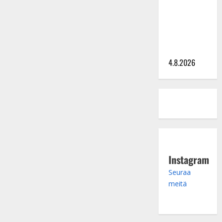
Saija
Tuupanen ei
toivu –
lääkäri:
”Vaakatasoon”
4.8.2026
Instagram
Seuraa
meitä