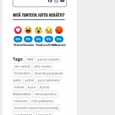
27.4.2025
|
Päivitetty:
MITÄ TUNTEITA JUTTU HERÄTTI?
0%
0%
0%
0%
0%
Ihana
Hauska
Vau
Surullinen
Vihainen
Tags:
1984
aarne hartelin
aki samuli
arto nuotio
finlanders
itsenäisyyspäivän
aatto
juhlat
jussi lammela
keikat
kuva
Kyösti
Mäkimattila
messukeskus
neitoset
risto pahlama
suomen suurin tanssiristeily
suurtanssit
tanssiin.fi