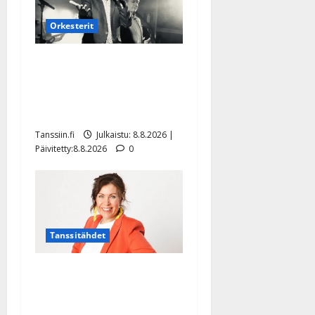
Orkesterit
Matti Ruohonen viettää taas
synttäreitään täydessä
hiljaisuudessa – tämä on
tilanne nyt
Tanssiin.fi
Julkaistu: 8.8.2026 |
Päivitetty:8.8.2026
0
Tanssitähdet
TTK-tähti Anna Hanski
rakastaa tanssia – suru
tyttären syövästä painaa