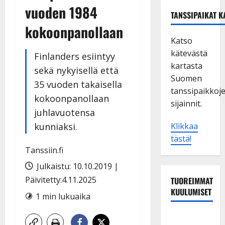
vuoden 1984
TANSSIPAIKAT K
kokoonpanollaan
Katso
kätevästä
Finlanders esiintyy
kartasta
sekä nykyisellä että
Suomen
35 vuoden takaisella
tanssipaikkoj
kokoonpanollaan
sijainnit.
juhlavuotensa
kunniaksi.
Klikkaa
tästä!
Tanssiin.fi
Julkaistu: 10.10.2019 |
Päivitetty:4.11.2025
TUOREIMMAT
KUULUMISET
1 min lukuaika
Dimitri