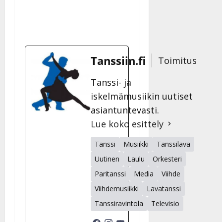
Päivitetty:
D
a
n
n
y
Tanssiin.fi
Toimitus
l
l
Tanssi- ja
e
iskelmämusiikin uutiset
i
s
asiantuntevasti.
o
Lue koko esittely
k
i
Tanssi
Musiikki
Tanssilava
i
Uutinen
Laulu
Orkesteri
t
o
Paritanssi
Media
Viihde
s
Viihdemusiikki
Lavatanssi
Tanssiin.fi
Tanssiravintola
Televisio
Julkaistu: