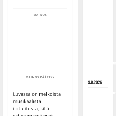
Rahkonen
olisi
MAINOS
täyttänyt
90 vuotta –
Arto
Rahkonen
kävi
haudalla ja
kertoo
iskelmälegenda
viimeisistä
vuosista
MAINOS PÄÄTTYY
9.8.2026
Tangokuningatar
Luvassa on melkoista
Raija
musikaalista
Mäntyniemi:
ilotulitusta, sillä
matka
esiintymässä ovat