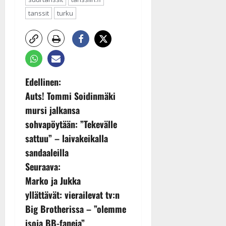
tanssit
turku
P
Edellinen:
Auts! Tommi Soidinmäki
o
mursi jalkansa
s
sohvapöytään: ”Tekevälle
sattuu” – laivakeikalla
t
sandaaleilla
n
Seuraava:
Marko ja Jukka
a
yllättävät: vierailevat tv:n
v
Big Brotherissa – ”olemme
isoja BB-faneja”