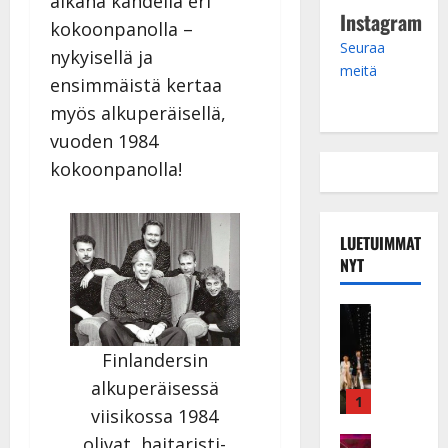
aikana kahdella eri
Instagram
kokoonpanolla –
Seuraa
nykyisellä ja
meitä
ensimmäistä kertaa
myös alkuperäisellä,
vuoden 1984
kokoonpanolla!
LUETUIMMAT
NYT
Musiikkiv
H
u
Finlandersin
i
alkuperäisessä
k
1
viisikossa 1984
e
olivat haitaristi-
a
Keikat ja 