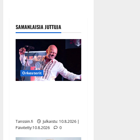
SAMANLAISIA JUTTUJA
Orkesterit
Dimitri Keiski laihtui –
vastaa nyt fanien huoleen
jaksamisestaan: ”Mikään ei
ole ikuista”
Tanssiin.fi
Julkaistu: 10.8.2026 |
Päivitetty:10.8.2026
0