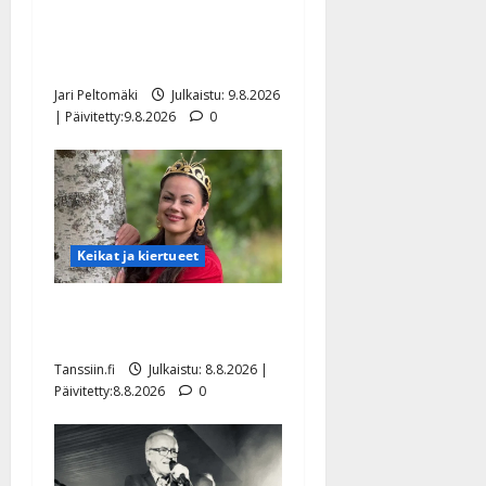
Rahkonen kävi haudalla ja
kertoo iskelmälegendan
viimeisistä vuosista
Jari Peltomäki
Julkaistu: 9.8.2026
| Päivitetty:9.8.2026
0
Keikat ja kiertueet
Tangokuningatar Raija
Mäntyniemi: matka tyssäsi
Tanssiin.fi
Julkaistu: 8.8.2026 |
Päivitetty:8.8.2026
0