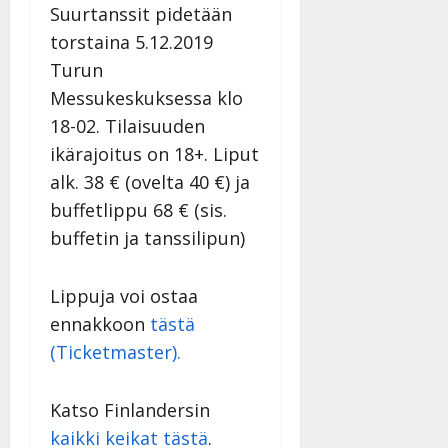
l
i
Suurtanssit pidetään
s
a
Tanssiin.fi
i
t
ä
-
torstaina 5.12.2019
v
u
Julkaistu:
j
Tanssiin.fi
Turun
a
l
21.8.2025
a
t
Messukeskuksessa klo
e
|
v
Julkaistu:
p
Päivitetty:
K
22.8.2025
18-02. Tilaisuuden
i
i
a
|
d
ikärajoitus on 18+. Liput
a
t
Päivitetty:
e
alk. 38 € (ovelta 40 €) ja
n
r
o
t
i
buffetlippu 68 € (sis.
k
i
…
o
buffetin ja tanssilipun)
n
”
o
a
s
Tanssiin.fi
h
Lippuja voi ostaa
t
ä
Julkaistu:
ennakkoon
tästä
e
i
20.8.2025
(Ticketmaster).
Tanssiin.fi
t
|
Päivitetty:
ä
Julkaistu:
ä
Katso Finlandersin
17.8.2025
n
|
kaikki keikat tästä
.
–