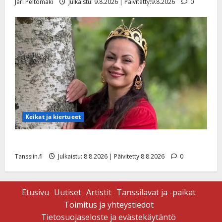
Jari Peltomäki
Julkaistu: 9.8.2026 | Päivitetty:9.8.2026
0
Keikat ja kiertueet
Tangokuningatar Raija Mäntyniemi: matka tyssäsi
Tanssiin.fi
Julkaistu: 8.8.2026 | Päivitetty:8.8.2026
0
Etusivu
Uutiset
Artistit
Tanssilavat ja -paikat
Toimitus ja yhteystiedot
Tietosuojaseloste ja evästekäytäntö