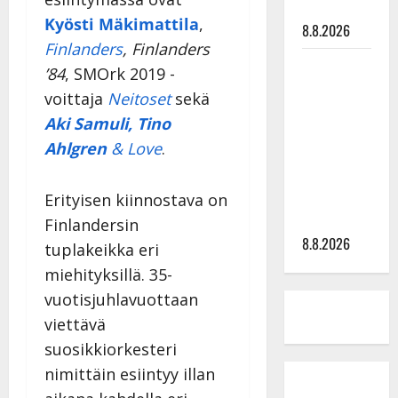
tyssäsi
Kyösti Mäkimattila
,
8.8.2026
Finlanders
, Finlanders
Matti
’84
, SMOrk 2019 -
Ruohonen
voittaja
Neitoset
sekä
viettää taas
Aki Samuli, Tino
synttäreitään
Ahlgren
& Love
.
täydessä
hiljaisuudessa
– tämä on
Erityisen kiinnostava on
tilanne nyt
Finlandersin
8.8.2026
tuplakeikka eri
miehityksillä. 35-
vuotisjuhlavuottaan
viettävä
suosikkiorkesteri
nimittäin esiintyy illan