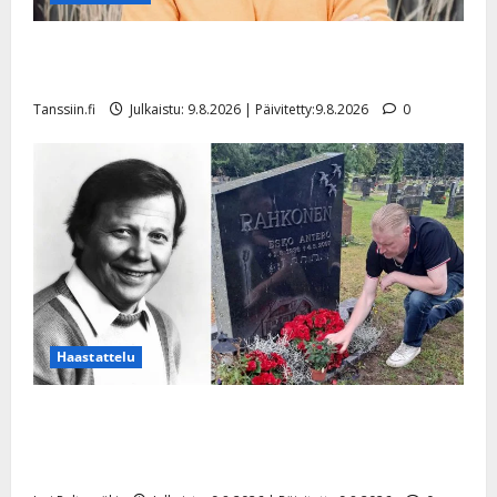
Tangokuningas Aki Samuli meni naimisiin – hääkuva
julki
Tanssiin.fi
Julkaistu: 9.8.2026 | Päivitetty:9.8.2026
0
Haastattelu
Esko Rahkonen olisi täyttänyt 90 vuotta – Arto
Rahkonen kävi haudalla ja kertoo iskelmälegendan
viimeisistä vuosista