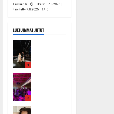
Tanssiin.fi
Julkaistu: 7.8.2026 |
Päivitetty:7.8.2026
0
LUETUIMMAT JUTUT
Huikeat
hyvästit!
Tommi
saatteli
Katri
1
Helenan
Ikävä
lavalta
sairauskohta
viimeisen
us: soittaja
kerran –
tuupertui
kuva- ja
kesken
2
videokooste
tanssikeikan
Tanssiin.fi
Heidi
Särkässä
Julkaistu: