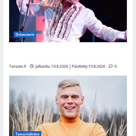
Orkesterit
Dimitri Keiski laihtui – vastaa nyt fanien huoleen
jaksamisestaan: ”Mikään ei ole ikuista”
Tanssiin.fi
Julkaistu: 10.8.2026 | Päivitetty:10.8.2026
0
Tanssitähdet