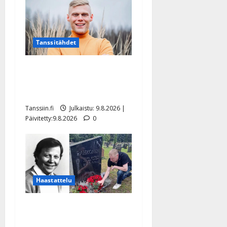
Tanssitähdet
Tangokuningas Aki Samuli
meni naimisiin – hääkuva
julki
Tanssiin.fi
Julkaistu: 9.8.2026 |
Päivitetty:9.8.2026
0
Haastattelu
Esko Rahkonen olisi
täyttänyt 90 vuotta – Arto