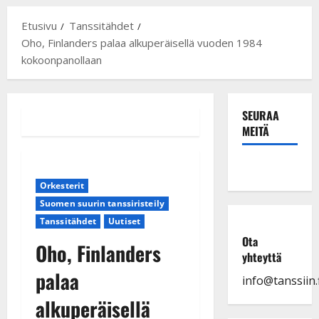
Etusivu
Tanssitähdet
Oho, Finlanders palaa alkuperäisellä vuoden 1984
kokoonpanollaan
SEURAA
MEITÄ
Orkesterit
Suomen suurin tanssiristeily
Tanssitähdet
Uutiset
Ota
Oho, Finlanders
yhteyttä
palaa
info@tanssiin.f
alkuperäisellä