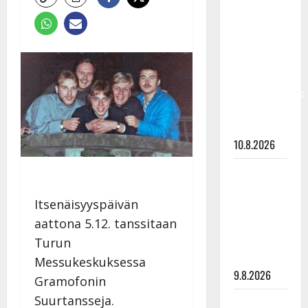
Keiski
laihtui –
vastaa nyt
fanien
huoleen
jaksamisestaan:
”Mikään ei
ole ikuista”
10.8.2026
Tangokuningas
Aki Samuli
Itsenäisyyspäivän
meni
aattona 5.12. tanssitaan
naimisiin –
hääkuva
Turun
julki
Messukeskuksessa
9.8.2026
Gramofonin
Suurtansseja.
Esko