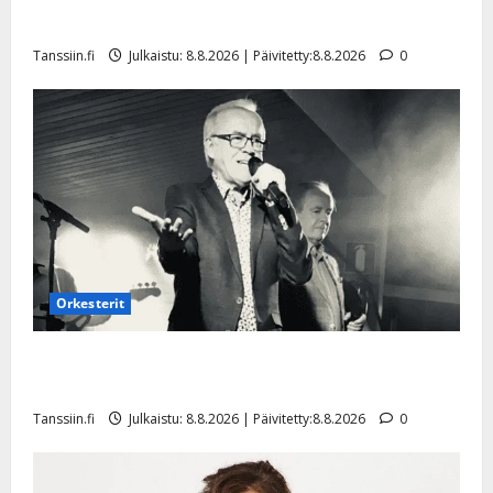
a
t
Päivitetty:
e
Tangokuningatar Raija Mäntyniemi: matka tyssäsi
n
r
o
Tanssiin.fi
Julkaistu: 8.8.2026 | Päivitetty:8.8.2026
0
t
i
k
i
…
o
n
”
o
a
s
Tanssiin.fi
h
t
ä
Julkaistu:
e
i
20.8.2025
Tanssiin.fi
t
|
Päivitetty:
ä
Julkaistu:
ä
17.8.2025
n
Orkesterit
|
–
Päivitetty:
D
Matti Ruohonen viettää taas synttäreitään täydessä
a
hiljaisuudessa – tämä on tilanne nyt
n
Tanssiin.fi
Julkaistu: 8.8.2026 | Päivitetty:8.8.2026
0
n
y
l