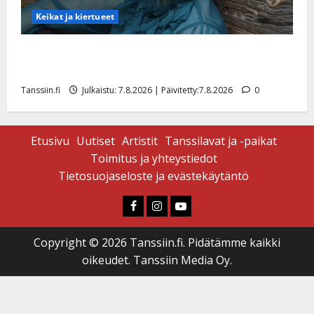
Keikat ja kiertueet
Maikilta pysäyttävä ulostulo: ”Elämä toi eteeni
sellaisen yllätyksen…”
Tanssiin.fi
Julkaistu: 7.8.2026 | Päivitetty:7.8.2026
0
Etusivu
Uutiset
Artistit
Tanssilavat ja -paikat
Toimitus ja yhteystiedot
Tietosuojaseloste ja evästekäytäntö
Faceboook
Instagram
Youtube
Copyright © 2026 Tanssiin.fi. Pidätämme kaikki
oikeudet. Tanssiin Media Oy.