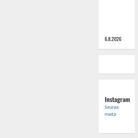
julkkikset
julki: Anna
Hanski
liitää tv-
parketilla
6.8.2026
Instagram
Seuraa
meitä