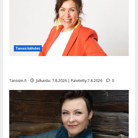
l
e
i
s
o
k
i
i
Tanssitähdet
t
o
TTK-tähti Anna Hanski rakastaa tanssia – suru
s
tyttären syövästä painaa
Tanssiin.fi
Tanssiin.fi
Julkaistu: 7.8.2026 | Päivitetty:7.8.2026
0
Julkaistu:
27.4.2025
|
Päivitetty: