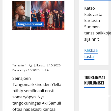
Katso
kätevästä
kartasta
Tangomarkkinat
Suomen
tanssipaikkoj
Tangomarkkinat-kuohu
sijainnit.
leimahti taas – Aki Samuli
turhautui ja sanoo nyt
Klikkaa
tästä!
suorat sanat
Tanssiin.fi
Julkaistu: 24.5.2026 |
Päivitetty:24.5.2026
6
TUOREIMMAT
Seinäjoen
KUULUMISET
Tangomarkkinoiden Ylellä
nähty semifinaali nosti
Tangokuningatar
someryöpyn. Nyt
Raija
tangokuningas Aki Samuli
Mäntyniemi:
ottaa napakasti kantaa