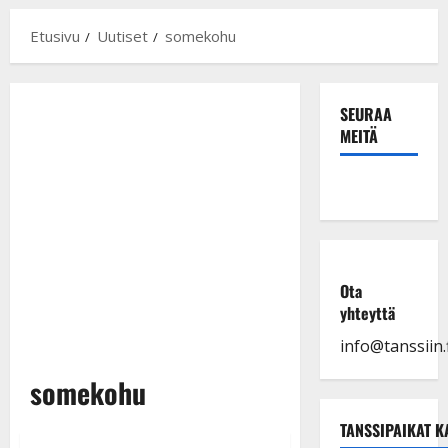
Etusivu
Uutiset
somekohu
SEURAA
MEITÄ
Ota
yhteyttä
info@tanssiin.f
somekohu
TANSSIPAIKAT K