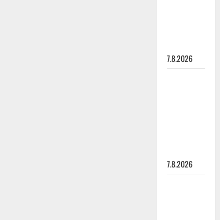
suru
tyttären
syövästä
painaa
7.8.2026
Maikilta
pysäyttävä
ulostulo:
”Elämä toi
eteeni
sellaisen
yllätyksen…”
7.8.2026
Tanssii
tähtien
kanssa -