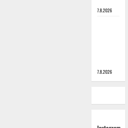
painaa
7.8.2026
Maikilta
pysäyttävä
ulostulo:
”Elämä toi
eteeni
sellaisen
yllätyksen…”
7.8.2026
Instagram