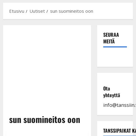
Etusivu
Uutiset
sun suomineitos oon
SEURAA
MEITÄ
Ota
yhteyttä
info@tanssiin.f
sun suomineitos oon
TANSSIPAIKAT K