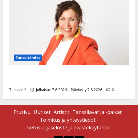
|
Päivitetty:
Tanssitähdet
TTK-tähti Anna Hanski rakastaa tanssia – suru
tyttären syövästä painaa
Tanssiin.fi
Julkaistu: 7.8.2026 | Päivitetty:7.8.2026
0
Etusivu
Uutiset
Artistit
Tanssilavat ja -paikat
Toimitus ja yhteystiedot
Tietosuojaseloste ja evästekäytäntö