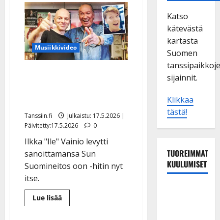
Katso
kätevästä
kartasta
Musiikkivideo
Suomen
tanssipaikkoj
Ilkka Vainio rupesi
sijainnit.
räppäämään – pani Heidi
Kyrön hitin uusiksi
Klikkaa
tästä!
Tanssiin.fi
Julkaistu: 17.5.2026 |
Päivitetty:17.5.2026
0
Ilkka "Ile" Vainio levytti
TUOREIMMAT
sanoittamansa Sun
KUULUMISET
Suomineitos oon -hitin nyt
itse.
Esko
Lue
Lue lisää
Rahkonen
lisää
aiheesta
olisi
Ilkka