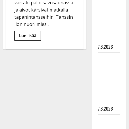
vartalo paloi savusaunassa
rakastaa
ja aivot kärsivät matkalla
tanssia –
tapanintansseihin. Tanssin
suru
ilon nuori mies...
tyttären
syövästä
Lue
Lue lisää
painaa
lisää
aiheesta
7.8.2026
Tanssin
suurlähettiläs
oppi
Maikilta
tanssimaan
2
pysäyttävä
vuotta
sitten:
ulostulo:
”Ujostelen
”Elämä toi
yhä
hakurivissä”
eteeni
sellaisen
yllätyksen…”
7.8.2026
Tanssii
tähtien