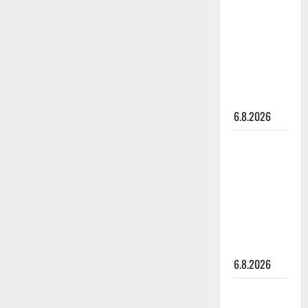
kanssa -
julkkikset
julki: Anna
Hanski
liitää tv-
parketilla
6.8.2026
Sopiiko
Edith Piaf
tanssilavalle?
Pirttijoki
näyttää
mallia –
video
6.8.2026
Leif