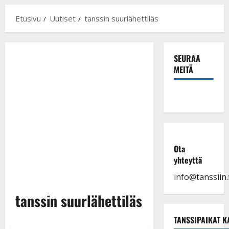
Etusivu
Uutiset
tanssin suurlähettiläs
SEURAA
MEITÄ
Ota
yhteyttä
info@tanssiin.f
tanssin suurlähettiläs
TANSSIPAIKAT K