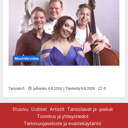
Musiikkivideo
Sopiiko Edith Piaf tanssilavalle? Pirttijoki näyttää
mallia – video
Tanssiin.fi
Julkaistu: 6.8.2026 | Päivitetty:6.8.2026
0
Etusivu
Uutiset
Artistit
Tanssilavat ja -paikat
Toimitus ja yhteystiedot
Tietosuojaseloste ja evästekäytäntö