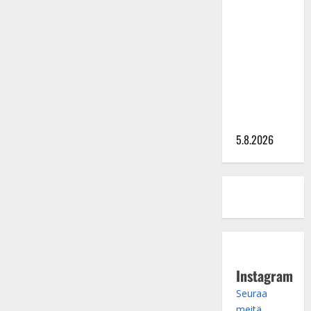
Lindeman
levytti:
”Kuvaa
osuvasti
uraani
pikkupojasta
näihin
päiviin”
5.8.2026
Instagram
Seuraa
meitä