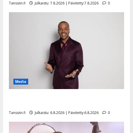
Tanssiin.fi
Julkaistu: 7.8.2026 | Päivitetty:7.8.2026
0
n
y
l
l
e
i
s
o
k
i
i
t
Media
o
s
Tanssii tähtien kanssa -julkkikset julki: Anna Hanski
Tanssiin.fi
liitää tv-parketilla
Julkaistu:
Tanssiin.fi
Julkaistu: 6.8.2026 | Päivitetty:6.8.2026
0
27.4.2025
|
Päivitetty: