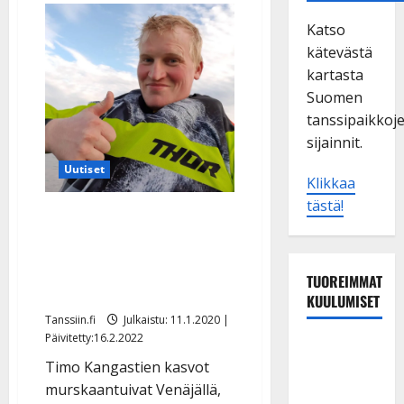
Katso
kätevästä
kartasta
Suomen
tanssipaikkoj
sijainnit.
Uutiset
Klikkaa
tästä!
Tanssin suurlähettiläs
oppi tanssimaan 2 vuotta
sitten: ”Ujostelen yhä
TUOREIMMAT
hakurivissä”
KUULUMISET
Tanssiin.fi
Julkaistu: 11.1.2020 |
Päivitetty:16.2.2022
TTK-tähti
Timo Kangastien kasvot
Anna
murskaantuivat Venäjällä,
Hanski