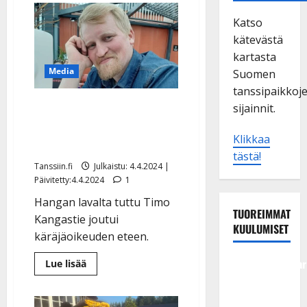
Katso
kätevästä
kartasta
Media
Suomen
tanssipaikkoj
IS: Tunnettu tanssiyrittäjä
sijainnit.
tuomittiin rikoksesta –
Klikkaa
armo kävi oikeudesta
tästä!
Tanssiin.fi
Julkaistu: 4.4.2024 |
Päivitetty:4.4.2024
1
Hangan lavalta tuttu Timo
TUOREIMMAT
Kangastie joutui
KUULUMISET
käräjäoikeuden eteen.
Tangokuningatar
Lue
Lue lisää
lisää
Raija
aiheesta
IS:
Mäntyniemi:
Tunnettu