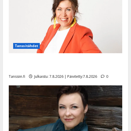
l
e
i
s
o
k
i
i
Tanssitähdet
t
o
TTK-tähti Anna Hanski rakastaa tanssia – suru
s
tyttären syövästä painaa
Tanssiin.fi
Tanssiin.fi
Julkaistu: 7.8.2026 | Päivitetty:7.8.2026
0
Julkaistu:
27.4.2025
|
Päivitetty: