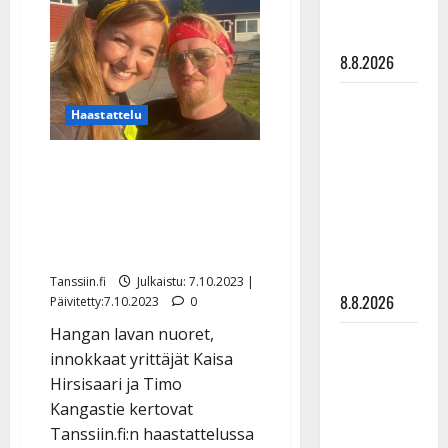
tanssiyrittäjä
matka
tuomittiin
rikoksesta
tyssäsi
–
8.8.2026
armo
kävi
oikeudesta
Matti
Haastattelu
Ruohonen
viettää taas
Kaisa ja Timo alkoivat
synttäreitään
pyörittää kylmiltään
täydessä
Hangan lavaa: ”Palkkoja
hiljaisuudessa
ei päästy nostamaan”
– tämä on
tilanne nyt
Tanssiin.fi
Julkaistu: 7.10.2023 |
8.8.2026
Päivitetty:7.10.2023
0
Hangan lavan nuoret,
TTK-tähti
innokkaat yrittäjät Kaisa
Anna
Hirsisaari ja Timo
Hanski
Kangastie kertovat
rakastaa
Tanssiin.fi:n haastattelussa
tanssia –