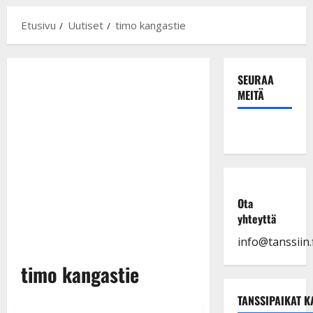
Etusivu
Uutiset
timo kangastie
SEURAA
MEITÄ
Ota
yhteyttä
info@tanssiin.f
timo kangastie
TANSSIPAIKAT K