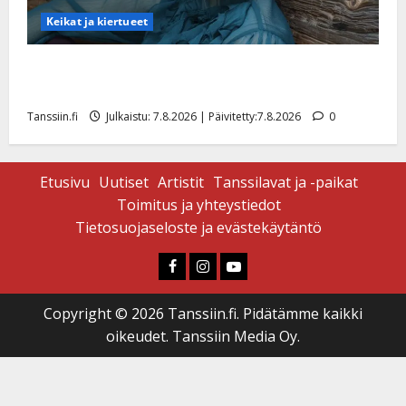
Keikat ja kiertueet
Maikilta pysäyttävä ulostulo: ”Elämä toi eteeni
sellaisen yllätyksen…”
Tanssiin.fi
Julkaistu: 7.8.2026 | Päivitetty:7.8.2026
0
Etusivu
Uutiset
Artistit
Tanssilavat ja -paikat
Toimitus ja yhteystiedot
Tietosuojaseloste ja evästekäytäntö
Faceboook
Instagram
Youtube
Copyright © 2026 Tanssiin.fi. Pidätämme kaikki
oikeudet. Tanssiin Media Oy.