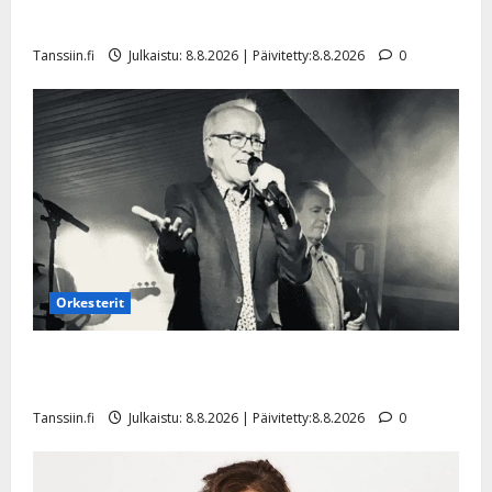
a
t
Päivitetty:
e
Tangokuningatar Raija Mäntyniemi: matka tyssäsi
n
r
o
Tanssiin.fi
Julkaistu: 8.8.2026 | Päivitetty:8.8.2026
0
t
i
k
i
…
o
n
”
o
a
s
Tanssiin.fi
h
t
ä
Julkaistu:
e
i
20.8.2025
Tanssiin.fi
t
|
Päivitetty:
ä
Julkaistu:
ä
17.8.2025
n
Orkesterit
|
–
Päivitetty:
D
Matti Ruohonen viettää taas synttäreitään täydessä
a
hiljaisuudessa – tämä on tilanne nyt
n
Tanssiin.fi
Julkaistu: 8.8.2026 | Päivitetty:8.8.2026
0
n
y
l