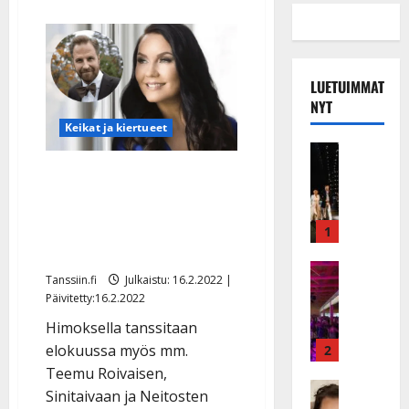
LUETUIMMAT
NYT
Keikat ja kiertueet
Musiikkiv
H
Lavatanssit laajenevat
u
festariksi – Saija ja Kyösti
i
innoissaan: ”Tanssikansan
k
1
e
kesäjuhla”
a
Keikat ja 
Tanssiin.fi
Julkaistu: 16.2.2022 |
I
t
Päivitetty:16.2.2022
k
h
ä
Himoksella tanssitaan
y
v
v
elokuussa myös mm.
2
ä
ä
Teemu Roivaisen,
s
Tanssitäh
s
Sinitaivaan ja Neitosten
H
a