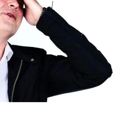
istaan: ”Tinnitus tuli