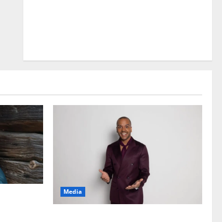
Media
 ”Elämä toi
Tanssii tähtien kanssa -julkkikset julki: