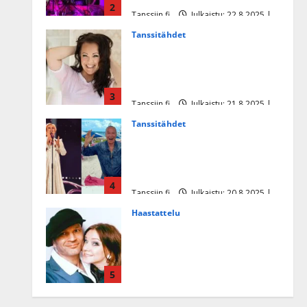
2
Tanssiin.fi
Julkaistu: 22.8.2025 |
Päivitetty:22.8.2025
Tanssitähdet
Heidi Pakarisen ja Mika
Pohjosen tytär kilpailee
missikisoissa
3
Tanssiin.fi
Julkaistu: 21.8.2025 |
Päivitetty:22.8.2025
Tanssitähdet
Tämä Ile Vainion runo Katri
Helenasta paisui hitiksi: ”Voi
tule Katri…”
4
Tanssiin.fi
Julkaistu: 20.8.2025 |
Päivitetty:22.8.2025
Haastattelu
Huikea rakkaustarina!
Dimitri Keiski ja Katja
juhlivat pian tinahäitään –
5
Dannylle iso kiitos
Tanssiin.fi
Julkaistu: 27.4.2025 |