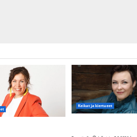
Keikat ja kiertueet
det
Maikilta pysäyttävä ulostulo:
nna Hanski rakastaa tanssia –
eteeni sellaisen yllätyksen…”
en syövästä painaa