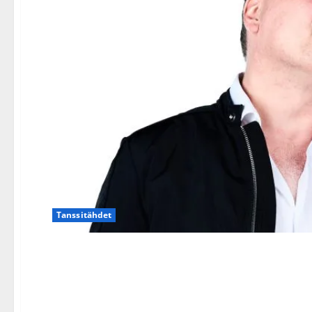
Tanssitähdet
Charles Plogman kuulovaivo
jäädäkseen”