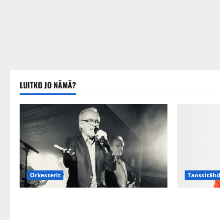
LUITKO JO NÄMÄ?
Tanssitäh
Orkesterit
TTK-tähti A
Matti Ruohonen viettää taas
suru tyttär
synttäreitään täydessä hiljaisuudessa –