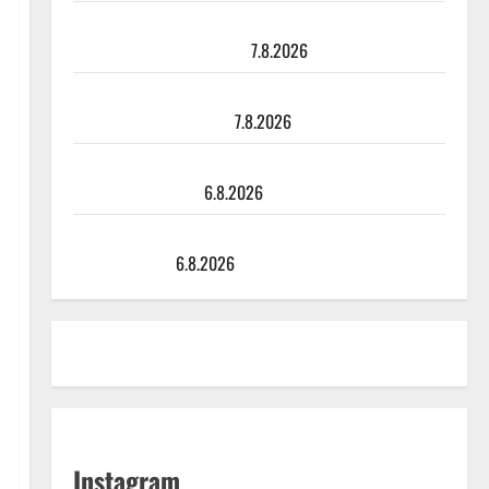
TTK-tähti Anna Hanski rakastaa tanssia – suru
tyttären syövästä painaa
7.8.2026
Maikilta pysäyttävä ulostulo: ”Elämä toi eteeni
sellaisen yllätyksen…”
7.8.2026
Tanssii tähtien kanssa -julkkikset julki: Anna Hanski
liitää tv-parketilla
6.8.2026
Sopiiko Edith Piaf tanssilavalle? Pirttijoki näyttää
mallia – video
6.8.2026
Instagram