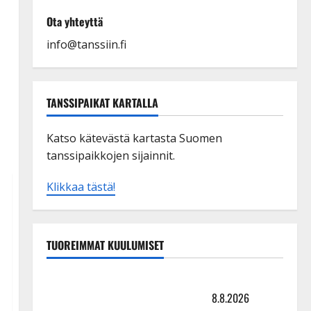
Ota yhteyttä
info@tanssiin.fi
TANSSIPAIKAT KARTALLA
Katso kätevästä kartasta Suomen
tanssipaikkojen sijainnit.
Klikkaa tästä!
TUOREIMMAT KUULUMISET
Matti Ruohonen viettää taas synttäreitään täydessä
hiljaisuudessa – tämä on tilanne nyt
8.8.2026