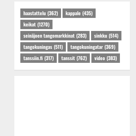
Päivitetty:27.4.2025
haastattelu
(362)
kappale
(435)
keikat
(1270)
seinäjoen tangomarkkinat
(283)
sinkku
(514)
tangokuningas
(511)
tangokuningatar
(369)
tanssiin.fi
(317)
tanssit
(762)
video
(383)