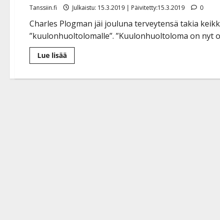
Tanssiin.fi
Julkaistu: 15.3.2019 | Päivitetty:15.3.2019
0
Charles Plogman jäi jouluna terveytensä takia keik
”kuulonhuoltolomalle”. ”Kuulonhuoltoloma on nyt ohi
Lue
Lue lisää
lisää
aiheesta
Charles
Plogman
kuulovaivoistaan:
”Tinnitus
tuli
jäädäkseen”