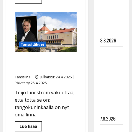
lisää
synttäreitään
aiheesta
täydessä
Tangokuningas
Teijo
hiljaisuudessa
Lindström
yllättää:
– tämä on
tuo
UIT:n
tilanne nyt
linnaansa
8.8.2026
Tanssitähdet
TTK-tähti
Yllätys: tangokuningas
Anna
Hanski
osti itselleen linnan
rakastaa
Tanssiin.fi
Julkaistu: 24.4.2025 |
tanssia –
Päivitetty:25.4.2025
suru
Teijo Lindström vakuuttaa,
tyttären
että totta se on:
syövästä
tangokuninkaalla on nyt
painaa
oma linna.
7.8.2026
Lue
Lue lisää
Maikilta
lisää