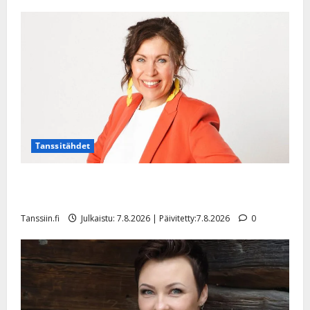
Tanssitähdet
TTK-tähti Anna Hanski rakastaa tanssia – suru
tyttären syövästä painaa
Tanssiin.fi
Julkaistu: 7.8.2026 | Päivitetty:7.8.2026
0