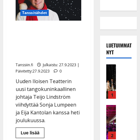
Tanssitähdet
Teijo Lindström aloittaa
UIT:n johtajana
LUETUIMMAT
joulushown kera – luottaa
NYT
taloustaitoihinsa
Tanssiin.fi
Julkaistu: 27.9.2023 |
Musiikkiv
Päivitetty:27.9.2023
0
H
u
Uuden Iloisen Teatterin
i
uusi tangokuninkaallinen
k
1
johtaja Teijo Lindström
e
viihdyttää Sonja Lumpeen
a
Keikat ja 
ja Eija Kantolan kanssa heti
I
t
joulukuussa.
k
h
ä
y
Lue
Lue lisää
v
v
2
lisää