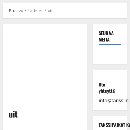
Etusivu
Uutiset
uit
SEURAA
MEITÄ
Ota
yhteyttä
info@tanssiin.f
uit
TANSSIPAIKAT K