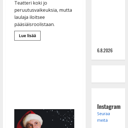
Sopiiko
Teatteri koki jo
Edith Piaf
peruutusvaikeuksia, mutta
tanssilavalle?
laulaja iloitsee
Pirttijoki
pääsiäisroolistaan.
näyttää
mallia –
Lue
Lue lisää
lisää
video
aiheesta
Mitä
6.8.2026
tapahtui
UIT:lle?
Teijo
Lindström
laulaa
nyt
Jeesuksena:
”Tippa
linssissä”
Instagram
Seuraa
meitä