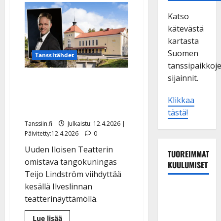
Katso
kätevästä
kartasta
Suomen
Tanssitähdet
tanssipaikkoj
sijainnit.
Tangokuningas Teijo
Lindström yllättää: tuo
Klikkaa
UIT:n linnaansa
tästä!
Tanssiin.fi
Julkaistu: 12.4.2026 |
Päivitetty:12.4.2026
0
Uuden Iloisen Teatterin
TUOREIMMAT
omistava tangokuningas
KUULUMISET
Teijo Lindström viihdyttää
kesällä Ilveslinnan
Matti
teatterinäyttämöllä.
Ruohonen
viettää taas
Lue
Lue lisää