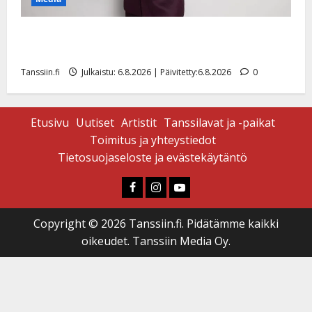
Tanssii tähtien kanssa -julkkikset julki: Anna Hanski
liitää tv-parketilla
Tanssiin.fi
Julkaistu: 6.8.2026 | Päivitetty:6.8.2026
0
Etusivu
Uutiset
Artistit
Tanssilavat ja -paikat
Toimitus ja yhteystiedot
Tietosuojaseloste ja evästekäytäntö
Faceboook
Instagram
Youtube
Copyright © 2026 Tanssiin.fi. Pidätämme kaikki
oikeudet. Tanssiin Media Oy.