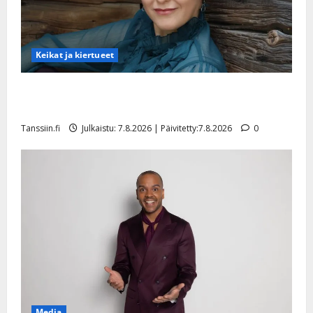
Keikat ja kiertueet
Maikilta pysäyttävä ulostulo: ”Elämä toi eteeni
sellaisen yllätyksen…”
Tanssiin.fi
Julkaistu: 7.8.2026 | Päivitetty:7.8.2026
0
Media