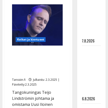
aiheesta
pysäyttävä
Yllätys:
tangokuningas
ulostulo:
osti
itselleen
”Elämä toi
linnan
eteeni
sellaisen
yllätyksen…”
Keikat ja kiertueet
7.8.2026
Tanssii
Mitä tapahtui UIT:lle?
tähtien
Teijo Lindström laulaa nyt
kanssa -
Jeesuksena: ”Tippa
julkkikset
linssissä”
julki: Anna
Hanski
Tanssiin.fi
Julkaistu: 2.3.2025 |
Päivitetty:2.3.2025
liitää tv-
parketilla
Tangokuningas Teijo
6.8.2026
Lindströmin johtama ja
omistama Uusi Iloinen