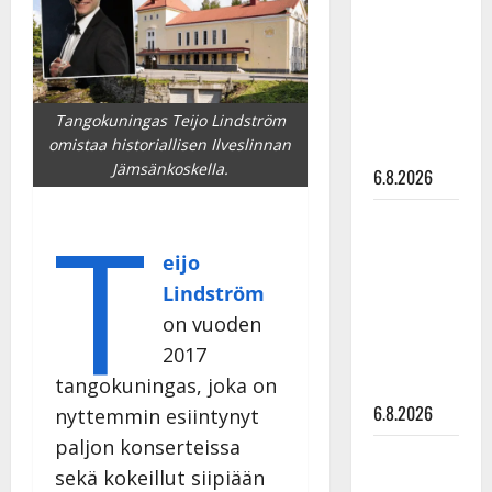
kanssa -
julkkikset
julki: Anna
Hanski
liitää tv-
Tangokuningas Teijo Lindström
omistaa historiallisen Ilveslinnan
parketilla
Jämsänkoskella.
6.8.2026
T
Sopiiko
Edith Piaf
eijo
tanssilavalle?
Lindström
Pirttijoki
on vuoden
näyttää
2017
mallia –
tangokuningas, joka on
video
6.8.2026
nyttemmin esiintynyt
paljon konserteissa
Leif
sekä kokeillut siipiään
Lindeman