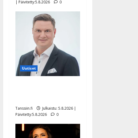
| Päivitetty:5.8.2026
0
Uutiset
Jukka Hallikainen, 50,
liikuttuu lapsenlapsistaan –
uusi laulu koskettaa syvältä
Tanssiin.fi
Julkaistu: 5.8.2026 |
Päivitetty:5.8.2026
0