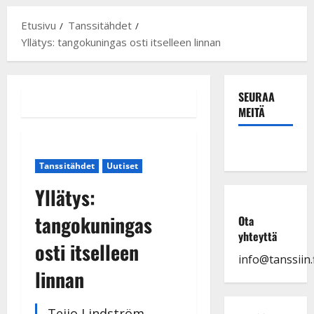
Etusivu
Tanssitähdet
Yllätys: tangokuningas osti itselleen linnan
SEURAA
MEITÄ
Tanssitähdet
Uutiset
Yllätys:
tangokuningas
Ota
yhteyttä
osti itselleen
info@tanssiin.f
linnan
Teijo Lindström