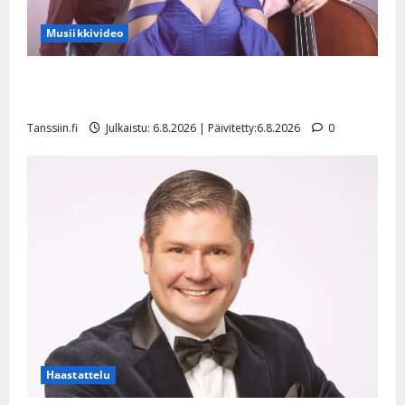
Musiikkivideo
Sopiiko Edith Piaf tanssilavalle? Pirttijoki näyttää
mallia – video
Tanssiin.fi
Julkaistu: 6.8.2026 | Päivitetty:6.8.2026
0
Haastattelu