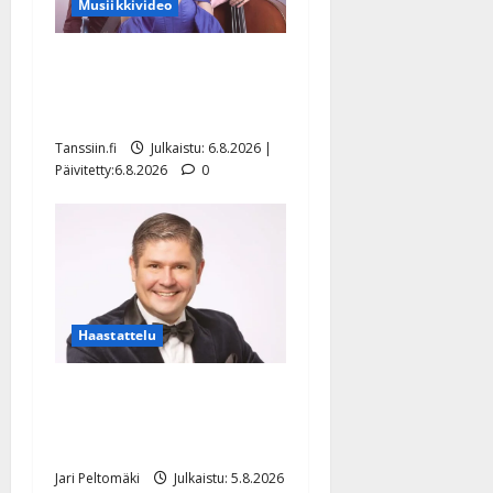
Musiikkivideo
Sopiiko Edith Piaf
tanssilavalle? Pirttijoki
näyttää mallia – video
Tanssiin.fi
Julkaistu: 6.8.2026 |
Päivitetty:6.8.2026
0
Haastattelu
Leif Lindeman levytti:
”Kuvaa osuvasti uraani
pikkupojasta näihin päiviin”
Jari Peltomäki
Julkaistu: 5.8.2026