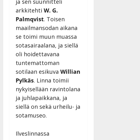
ja sen suunnitteli
arkkitehti
W. G.
Palmqvist
. Toisen
maailmansodan aikana
se toimi muun muassa
sotasairaalana, ja siellä
oli hoidettavana
tuntemattoman
sotilaan esikuva
Willian
Pylkäs
. Linna toimii
nykyisellään ravintolana
ja juhlapaikkana, ja
siellä on sekä urheilu- ja
sotamuseo.
Ilveslinnassa