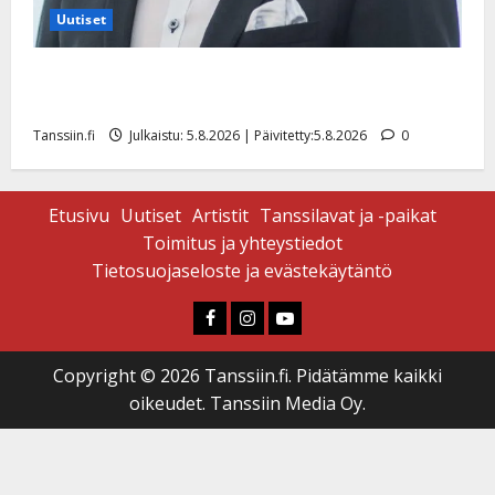
Uutiset
Jukka Hallikainen, 50, liikuttuu lapsenlapsistaan –
uusi laulu koskettaa syvältä
Tanssiin.fi
Julkaistu: 5.8.2026 | Päivitetty:5.8.2026
0
Etusivu
Uutiset
Artistit
Tanssilavat ja -paikat
Toimitus ja yhteystiedot
Tietosuojaseloste ja evästekäytäntö
Faceboook
Instagram
Youtube
Copyright © 2026 Tanssiin.fi. Pidätämme kaikki
oikeudet. Tanssiin Media Oy.