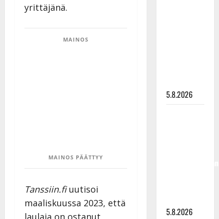
yrittäjänä.
levytti:
”Kuvaa
osuvasti
MAINOS
uraani
pikkupojasta
näihin
päiviin”
5.8.2026
Jukka
Hallikainen,
50,
liikuttuu
MAINOS PÄÄTTYY
lapsenlapsistaan
– uusi laulu
koskettaa
Tanssiin.fi
uutisoi
syvältä
maaliskuussa 2023, että
5.8.2026
laulaja on ostanut