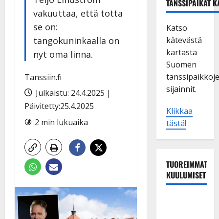
TANSSIPAIKAT K
vakuuttaa, että totta
se on:
Katso
tangokuninkaalla on
kätevästä
kartasta
nyt oma linna.
Suomen
tanssipaikkoj
Tanssiin.fi
sijainnit.
Julkaistu: 24.4.2025 |
Päivitetty:25.4.2025
Klikkaa
2 min lukuaika
tästä!
TUOREIMMAT
KUULUMISET
Tanssii
tähtien