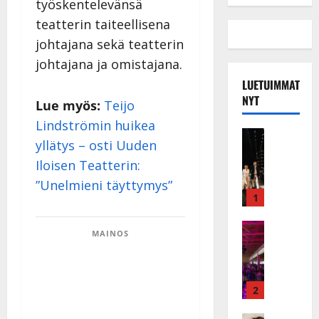
työskentelevänsä
teatterin taiteellisena
johtajana sekä teatterin
johtajana ja omistajana.
LUETUIMMAT
NYT
Lue myös:
Teijo
Lindströmin huikea
Musiikkiv
yllätys – osti Uuden
H
Iloisen Teatterin:
u
i
”Unelmieni täyttymys”
k
1
e
a
Keikat ja 
MAINOS
I
t
k
h
ä
y
v
v
2
ä
ä
Tanssitäh