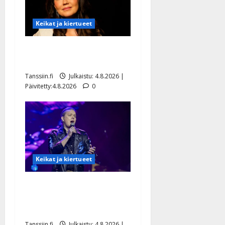
Keikat ja kiertueet
Saija Tuupanen ei toivu –
lääkäri: ”Vaakatasoon”
Tanssiin.fi
Julkaistu: 4.8.2026 |
Päivitetty:4.8.2026
0
Keikat ja kiertueet
Ilari Hämäläisen
tangomatkan hinta: 10 000
eurolla keikkoja sivu suun
Tanssiin.fi
Julkaistu: 4.8.2026 |