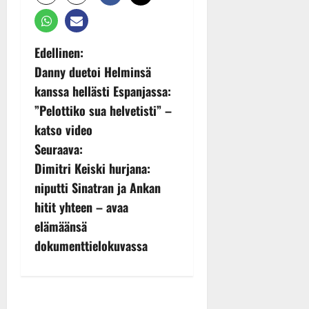
P
Edellinen:
Danny duetoi Helminsä
o
kanssa hellästi Espanjassa:
s
”Pelottiko sua helvetisti” –
katso video
t
Seuraava:
n
Dimitri Keiski hurjana:
niputti Sinatran ja Ankan
a
hitit yhteen – avaa
v
elämäänsä
dokumenttielokuvassa
i
g