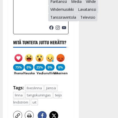
Paritanssi
Media
Viihde
Viihdemusiikki
Lavatanssi
Tanssiravintola
Televisio
MITÄ TUNTEITA JUTTU HERÄTTI?
75%
0%
25%
0%
0%
Ihana
Hauska
Vau
Surullinen
Vihainen
Tags:
Ilveslinna
Jämsä
linna
tangokuningas
teijo
lindström
uit