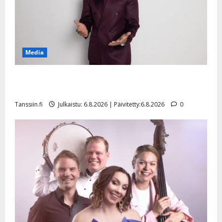
Media
Tanssii tähtien kanssa -julkkikset julki: Anna Hanski
liitää tv-parketilla
Tanssiin.fi
Julkaistu: 6.8.2026 | Päivitetty:6.8.2026
0