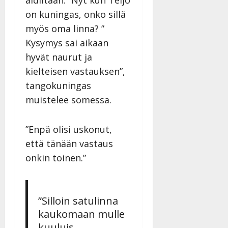
i
i
a
|
d
on kuningas, onko sillä
a
t
Päivitetty:
e
myös oma linna? ”
n
r
o
t
Kysymys sai aikaan
i
k
i
…
hyvät naurut ja
o
n
”
o
kielteisen vastauksen”,
a
s
Tanssiin.fi
tangokuningas
h
t
ä
muistelee somessa.
Julkaistu:
e
i
20.8.2025
Tanssiin.fi
t
|
”Enpä olisi uskonut,
Päivitetty:
ä
Julkaistu:
ä
että tänään vastaus
17.8.2025
n
|
onkin toinen.”
–
Päivitetty:
D
a
n
”Silloin satulinna
n
kaukomaan mulle
y
kuuluis