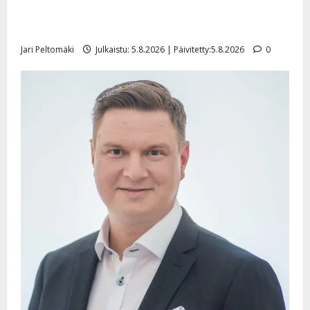
Leif Lindeman levytti: ”Kuvaa osuvasti uraani
pikkupojasta näihin päiviin”
Jari Peltomäki
Julkaistu: 5.8.2026 | Päivitetty:5.8.2026
0