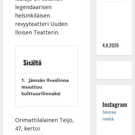
legendaarisen
Saija
Tuupanen ei
helsinkiläisen
toivu –
revyyteatteri Uuden
lääkäri:
Iloisen Teatterin.
”Vaakatasoon”
4.8.2026
Sisältö
Jämsän Ilveslinna
muuttuu
kulttuurilinnaksi
Instagram
Seuraa
meitä
Orimattilalainen Teijo,
47, kertoi