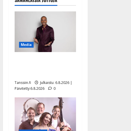
Media
Tanssii tähtien kanssa -
julkkikset julki: Anna
Hanski liitää tv-parketilla
Tanssiin.fi
Julkaistu: 6.8.2026 |
Päivitetty:6.8.2026
0