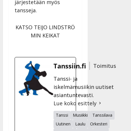
järjestetään myös
tansseja.
KATSO TEIJO LINDSTRÖ
MIN KEIKAT
Tanssiin.fi
Toimitus
Tanssi- ja
iskelmämusiikin uutiset
asiantuntevasti.
Lue koko esittely
Tanssi
Musiikki
Tanssilava
Uutinen
Laulu
Orkesteri