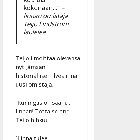
l
kokonaan…”
–
l
linnan omistaja
e
Teijo Lindström
i
s
laulelee
o
k
i
i
Teijo ilmoittaa olevansa
t
nyt Jämsän
o
historiallisen Ilveslinnan
s
uusi omistaja.
Tanssiin.fi
Julkaistu:
”Kuningas on saanut
27.4.2025
linnan! Totta se on!”
|
Päivitetty:
Teijo hihkuu.
”Linna tulee