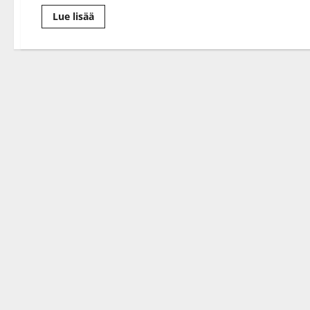
Lue
Lue lisää
lisää
aiheesta
”Jumalaista
miestä”
V2:sta
etsinyt
nainen
pettyi
–
Taikakuun
Juha
Metsäperäkin
huhuili
lavalla