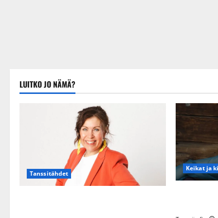
LUITKO JO NÄMÄ?
Keikat ja k
Tanssitähdet
Maikilta py
TTK-tähti Anna Hanski rakastaa tanssia –
eteeni sell
suru tyttären syövästä painaa