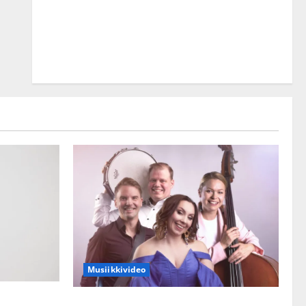
Musiikkivideo
kset julki:
Sopiiko Edith Piaf tanssilavalle?