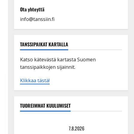
Ota yhteyttä
info@tanssiin.fi
TANSSIPAIKAT KARTALLA
Katso kätevästä kartasta Suomen
tanssipaikkojen sijainnit.
Klikkaa tästä!
TUOREIMMAT KUULUMISET
TTK-tähti Anna Hanski rakastaa tanssia – suru
tyttären syövästä painaa
7.8.2026