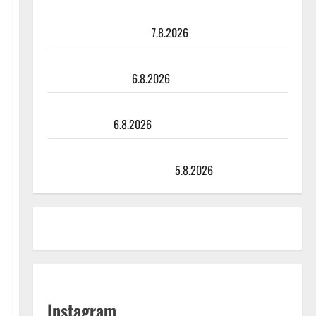
Maikilta pysäyttävä ulostulo: ”Elämä toi eteeni
sellaisen yllätyksen…”
7.8.2026
Tanssii tähtien kanssa -julkkikset julki: Anna Hanski
liitää tv-parketilla
6.8.2026
Sopiiko Edith Piaf tanssilavalle? Pirttijoki näyttää
mallia – video
6.8.2026
Leif Lindeman levytti: ”Kuvaa osuvasti uraani
pikkupojasta näihin päiviin”
5.8.2026
Instagram