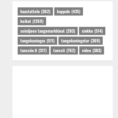
Päivitetty:27.4.2025
haastattelu
(362)
kappale
(435)
keikat
(1269)
seinäjoen tangomarkkinat
(283)
sinkku
(514)
tangokuningas
(511)
tangokuningatar
(369)
tanssiin.fi
(317)
tanssit
(762)
video
(383)