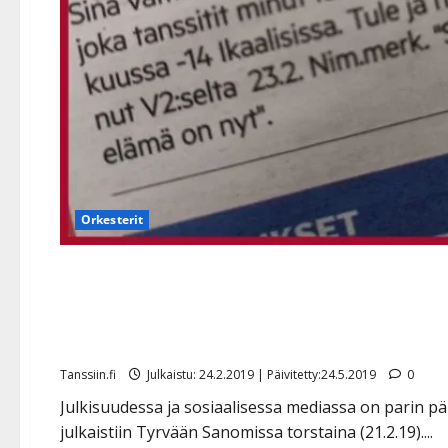
Orkesterit
”Jumalaista miestä” V2:sta
Taikakuun Juha Metsäperäk
Tanssiin.fi
Julkaistu: 24.2.2019 | Päivitetty:24.5.2019
0
Julkisuudessa ja sosiaalisessa mediassa on parin pä
julkaistiin Tyrvään Sanomissa torstaina (21.2.19)....