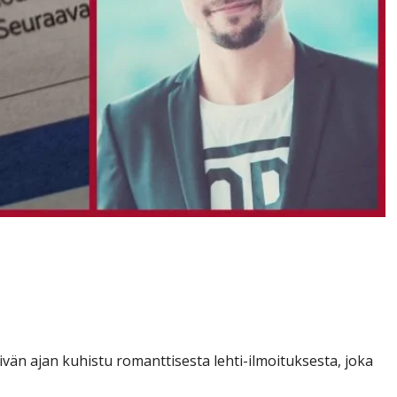
 etsinyt nainen pettyi –
in huhuili lavalla
ivän ajan kuhistu romanttisesta lehti-ilmoituksesta, joka