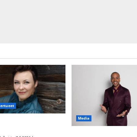
iertueet
Media
säyttävä ulostulo: ”Elämä toi
aisen yllätyksen…”
Tanssii tähtien kanssa -julkki