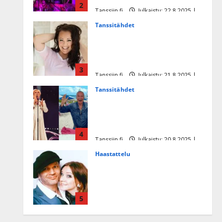
2
Tanssiin.fi
Julkaistu: 22.8.2025 |
Päivitetty:22.8.2025
Tanssitähdet
Heidi Pakarisen ja Mika
Pohjosen tytär kilpailee
missikisoissa
3
Tanssiin.fi
Julkaistu: 21.8.2025 |
Päivitetty:22.8.2025
Tanssitähdet
Tämä Ile Vainion runo Katri
Helenasta paisui hitiksi: ”Voi
tule Katri…”
4
Tanssiin.fi
Julkaistu: 20.8.2025 |
Päivitetty:22.8.2025
Haastattelu
Huikea rakkaustarina!
Dimitri Keiski ja Katja
juhlivat pian tinahäitään –
5
Dannylle iso kiitos
Tanssiin.fi
Julkaistu: 27.4.2025 |