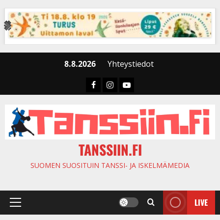
Skip
to
content
8.8.2026
Yhteystiedot
Faceboook
Instagram
Youtube
TANSSIIN.FI
SUOMEN SUOSITUIN TANSSI- JA ISKELMÄMEDIA
LIVE
Primary
Menu