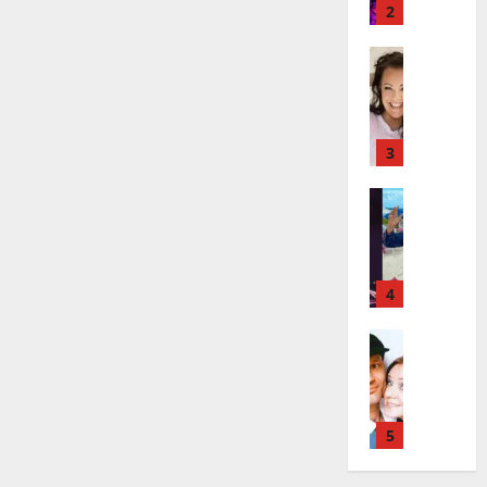
v
v
2
ä
ä
s
Tanssitäh
s
H
a
t
e
i
i
i
r
t
d
a
3
!
i
u
T
P
Tanssitäh
s
o
T
a
k
m
ä
k
o
m
m
a
h
i
ä
r
4
t
s
I
i
a
a
l
Haastatte
s
u
a
H
e
e
s
t
u
V
n
:
t
i
a
j
s
e
k
i
5
a
o
l
e
n
M
i
i
a
i
i