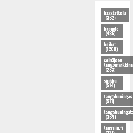
t
K
r
o
k
t
a
a
n
a
haastattelu
a
t
(362)
k
r
P
j
r
k
u
o
a
i
kappale
a
n
h
t
(435)
H
u
o
j
u
e
s
keikat
K
o
u
l
(1269)
t
a
s
p
e
a
t
e
e
n
seinäjoen
r
r
tangomarkkina
n
r
a
(283)
i
i
t
t
n
n
H
y
u
l
sinkku
a
e
t
i
(514)
a
!
l
ä
k
v
tangokuningas
D
e
r
e
a
(511)
i
n
k
s
l
m
a
i
k
t
tangokuningat
i
s
(369)
l
e
a
t
t
p
n
v
tanssiin.fi
r
a
a
t
i
(317)