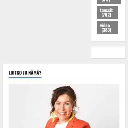
i
p
i
a
i
K
a
l
tanssit
n
m
(762)
e
i
e
s
e
i
s
e
s
i
video
s
u
m
i
(383)
s
k
i
i
k
e
i
h
s
e
n
j
i
s
i
k
a
t
i
k
e
K
i
k
a
r
a
k
i
n
r
t
s
LUITKO JO NÄMÄ?
s
S
a
j
i
o
ä
n
a
:
i
r
–
j
”
s
k
k
u
V
s
ä
u
h
o
a
s
v
l
i
s
a
Tanssiin.fi
i
t
ä
-
v
u
Julkaistu:
j
Tanssiin.fi