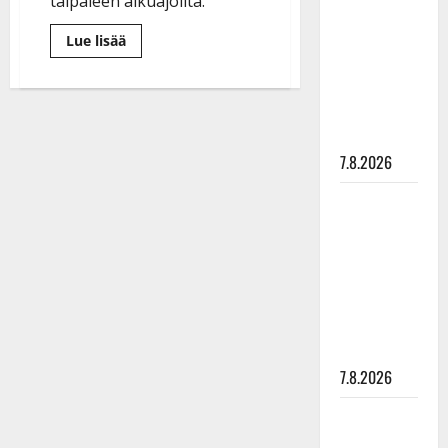
taipaleen alkuajoilta.
rakastaa
tanssia –
Lue
Lue lisää
lisää
suru
aiheesta
Joel
tyttären
Hallikaisella
rakkauden
syövästä
vuosipäivä:
painaa
”Tyttö
muutti
7.8.2026
Vespani
suunnan”
–
Maikilta
katso
kuva
pysäyttävä
ulostulo:
”Elämä toi
eteeni
sellaisen
yllätyksen…”
7.8.2026
Tanssii
tähtien