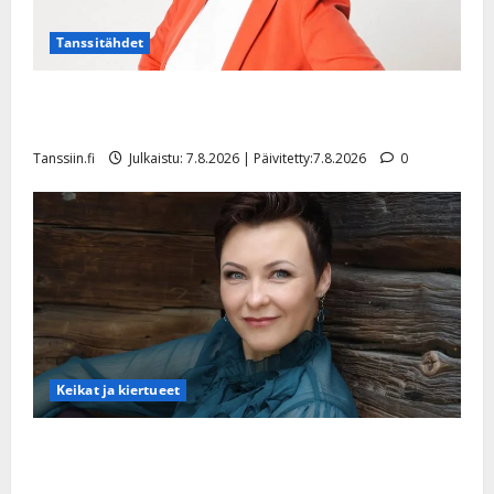
a
l
21.8.2025
a
t
e
|
v
Julkaistu:
Tanssitähdet
p
Päivitetty:
K
22.8.2025
i
i
a
|
d
a
TTK-tähti Anna Hanski rakastaa tanssia – suru
t
Päivitetty:
e
n
r
tyttären syövästä painaa
o
t
i
k
Tanssiin.fi
Julkaistu: 7.8.2026 | Päivitetty:7.8.2026
0
i
…
o
n
”
o
a
s
Tanssiin.fi
h
t
ä
Julkaistu:
e
i
20.8.2025
Tanssiin.fi
t
|
Päivitetty:
ä
Julkaistu:
ä
17.8.2025
n
Keikat ja kiertueet
|
–
Päivitetty:
D
Maikilta pysäyttävä ulostulo: ”Elämä toi eteeni
a
sellaisen yllätyksen…”
n