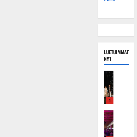
LUETUIMMAT
NYT
Musiikkiv
H
u
i
k
1
e
a
Keikat ja 
I
t
k
h
ä
y