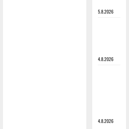
o
syvältä
5.8.2026
n
Saija
Tuupanen ei
toivu –
lääkäri:
”Vaakatasoon”
4.8.2026
Ilari
Hämäläisen
tangomatkan
hinta: 10
000 eurolla
keikkoja
sivu suun
4.8.2026