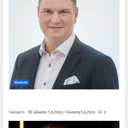
i
t
o
s
Tanssiin.fi
Julkaistu:
27.4.2025
|
Päivitetty:
Uutiset
Jukka Hallikainen, 50, liikuttuu lapsenlapsistaan –
uusi laulu koskettaa syvältä
Tanssiin.fi
Julkaistu: 5.8.2026 | Päivitetty:5.8.2026
0