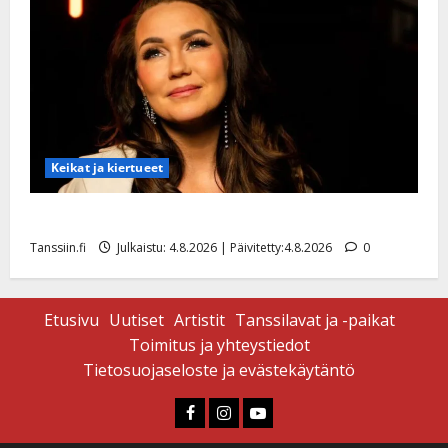
Keikat ja kiertueet
Saija Tuupanen ei toivu – lääkäri: ”Vaakatasoon”
Tanssiin.fi
Julkaistu: 4.8.2026 | Päivitetty:4.8.2026
0
Etusivu
Uutiset
Artistit
Tanssilavat ja -paikat
Toimitus ja yhteystiedot
Tietosuojaseloste ja evästekäytäntö
Faceboook
Instagram
Youtube