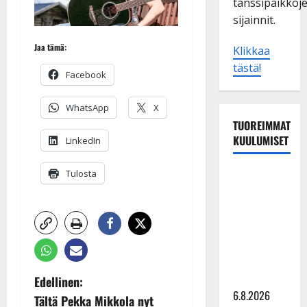
tanssipaikkoj
sijainnit.
Jaa tämä:
Klikkaa
tästä!
Facebook
WhatsApp
X
TUOREIMMAT
KUULUMISET
LinkedIn
Sopiiko
Tulosta
Edith Piaf
tanssilavalle?
Pirttijoki
näyttää
mallia –
video
P
Edellinen:
6.8.2026
Tältä Pekka Mikkola nyt