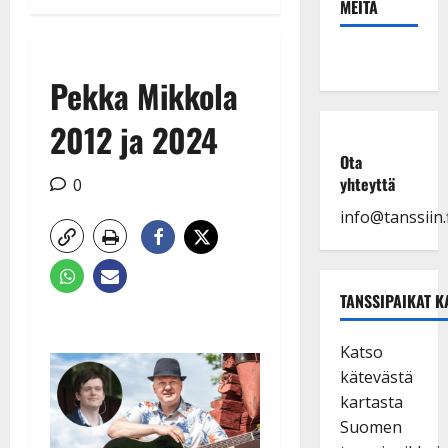
MEITÄ
Pekka Mikkola
2012 ja 2024
Ota
yhteyttä
0
info@tanssiin.f
TANSSIPAIKAT K
Katso
kätevästä
kartasta
Suomen