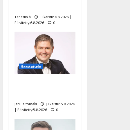
tanssilavalle? Pirttijoki
näyttää mallia – video
Tanssiin.fi
Julkaistu: 6.8.2026 |
Päivitetty:6.8.2026
0
Haastattelu
Leif Lindeman levytti:
”Kuvaa osuvasti uraani
pikkupojasta näihin päiviin”
Jari Peltomäki
Julkaistu: 5.8.2026
| Päivitetty:5.8.2026
0