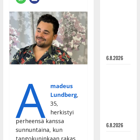
tähtien
kanssa -
julkkikset
julki: Anna
Hanski
liitää tv-
parketilla
6.8.2026
Sopiiko
A
Edith Piaf
madeus
tanssilavalle?
Pirttijoki
Lundberg
,
näyttää
35,
mallia –
herkistyi
video
perheensä kanssa
6.8.2026
sunnuntaina, kun
Leif
tangokuninkaan rakas