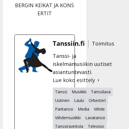
BERGIN KEIKAT JA KONS
ERTIT
Tanssiin.fi
Toimitus
Tanssi- ja
iskelmämusiikin uutiset
asiantuntevasti.
Lue koko esittely
Tanssi
Musiikki
Tanssilava
Uutinen
Laulu
Orkesteri
Paritanssi
Media
Viihde
Viihdemusiikki
Lavatanssi
Tanssiravintola
Televisio