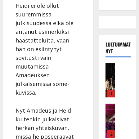
Heidi ei ole ollut
suuremmissa
julkisuudessa eikä ole
antanut esimerkiksi
haastatteluita, vaan
LUETUIMMAT
hän on esiintynyt
NYT
sovitusti vain
muutamissa
Musiikkiv
H
Amadeuksen
u
julkaisemissa some-
i
kuvissa.
k
1
e
a
Keikat ja 
Nyt Amadeus ja Heidi
I
t
kuitenkin julkaisivat
k
h
ä
y
herkän yhteiskuvan,
v
v
2
missä he poseeraavat