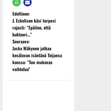
P
Edellinen:
J. Eskelisen käsi turposi
o
rajusti: ”Epäilen, että
s
bakteeri…”
Seuraava:
t
Jaska Mäkynen jatkaa
n
kesälavan isäntänä Teijansa
kanssa: ”Tuo mukavaa
a
vaihtelua”
v
i
g
a