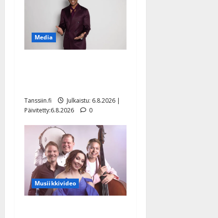
Media
Tanssii tähtien kanssa -
julkkikset julki: Anna
Hanski liitää tv-parketilla
Tanssiin.fi
Julkaistu: 6.8.2026 |
Päivitetty:6.8.2026
0
Musiikkivideo
Sopiiko Edith Piaf