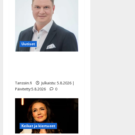
Uutiset
Jukka Hallikainen, 50,
liikuttuu lapsenlapsistaan –
uusi laulu koskettaa syvältä
Tanssiin.fi
Julkaistu: 5.8.2026 |
Päivitetty:5.8.2026
0
Keikat ja kiertueet