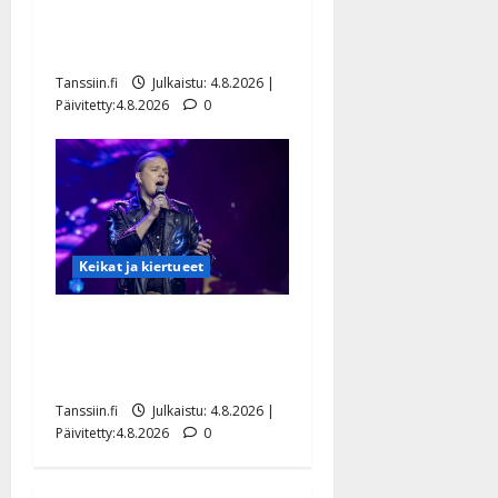
Saija Tuupanen ei toivu –
lääkäri: ”Vaakatasoon”
Tanssiin.fi
Julkaistu: 4.8.2026 |
Päivitetty:4.8.2026
0
Keikat ja kiertueet
Ilari Hämäläisen
tangomatkan hinta: 10 000
eurolla keikkoja sivu suun
Tanssiin.fi
Julkaistu: 4.8.2026 |
Päivitetty:4.8.2026
0