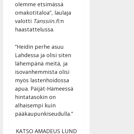
olemme etsimässä
omakotitaloa”, laulaja
valotti
Tanssiin.fi:
n
haastattelussa.
”Heidin perhe asuu
Lahdessa ja olisi siten
lähempänä meitä, ja
isovanhemmista olisi
myös lastenhoidossa
apua. Päijät-Hämeessä
hintatasokin on
alhaisempi kuin
pääkaupunkiseudulla.”
KATSO AMADEUS LUND