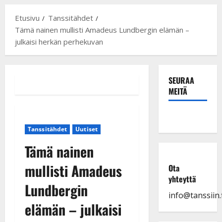
Etusivu
Tanssitähdet
Tämä nainen mullisti Amadeus Lundbergin elämän –
julkaisi herkän perhekuvan
SEURAA
MEITÄ
Tanssitähdet
Uutiset
Tämä nainen
mullisti Amadeus
Ota
yhteyttä
Lundbergin
info@tanssiin.f
elämän – julkaisi