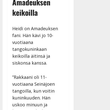
Amadeuksen
y
l
keikoilla
l
e
i
Heidi on Amadeuksen
s
o
fani. Hän kävi jo 10-
k
vuotiaana
i
tangokuninkaan
i
keikoilla äitinsä ja
t
o
siskonsa kanssa.
s
Tanssiin.fi
”Rakkaani oli 11-
vuotiaana Seinäjoen
Julkaistu:
27.4.2025
tangoilla, kun voitin
|
kuninkuuden. Hän
Päivitetty:
uskoo minuun ja