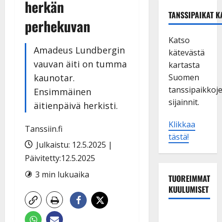
herkän
TANSSIPAIKAT K
perhekuvan
Katso
Amadeus Lundbergin
kätevästä
vauvan äiti on tumma
kartasta
kaunotar.
Suomen
tanssipaikkoj
Ensimmäinen
sijainnit.
äitienpäivä herkisti.
Klikkaa
Tanssiin.fi
tästä!
Julkaistu: 12.5.2025 |
Päivitetty:12.5.2025
3 min lukuaika
TUOREIMMAT
KUULUMISET
Tanssii