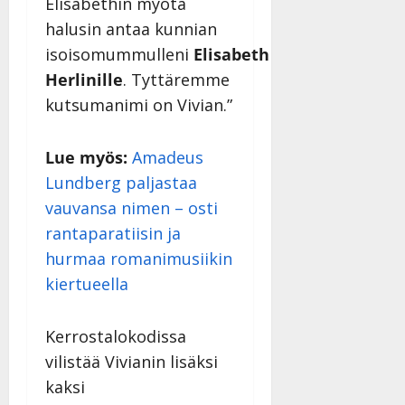
Elisabethin myötä
halusin antaa kunnian
isoisomummulleni
Elisabeth
Herlinille
. Tyttäremme
kutsumanimi on Vivian.”
Lue myös:
Amadeus
Lundberg paljastaa
vauvansa nimen – osti
rantaparatiisin ja
hurmaa romanimusiikin
kiertueella
Kerrostalokodissa
vilistää Vivianin lisäksi
kaksi