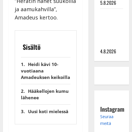
”Herätin hänet suukoilla
5.8.2026
ja aamukahvilla”,
Saija
Amadeus kertoo.
Tuupanen ei
toivu –
lääkäri:
”Vaakatasoon”
Sisältö
4.8.2026
Heidi kävi 10-
vuotiaana
Amadeuksen keikoilla
Hääkellojen kumu
lähenee
Instagram
Uusi koti mielessä
Seuraa
meitä