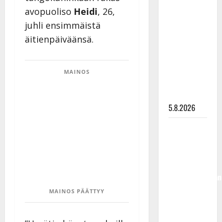
Lindeman
avopuoliso
Heidi
, 26,
levytti:
juhli ensimmäistä
”Kuvaa
äitienpäiväänsä.
osuvasti
uraani
pikkupojasta
MAINOS
näihin
päiviin”
5.8.2026
Jukka
Hallikainen,
50,
liikuttuu
lapsenlapsistaan
– uusi laulu
MAINOS PÄÄTTYY
koskettaa
syvältä