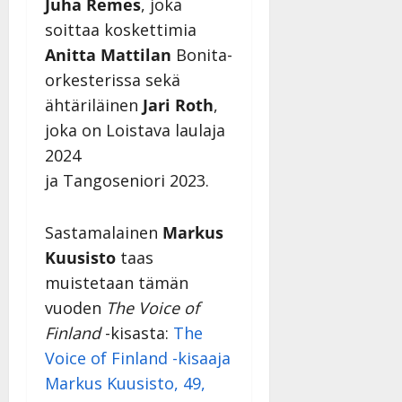
Juha Remes
, joka
soittaa koskettimia
Anitta Mattilan
Bonita-
orkesterissa sekä
ähtäriläinen
Jari Roth
,
joka on Loistava laulaja
2024
ja Tangoseniori 2023.
Sastamalainen
Markus
Kuusisto
taas
muistetaan tämän
vuoden
The Voice of
Finland
-kisasta:
The
Voice of Finland -kisaaja
Markus Kuusisto, 49,