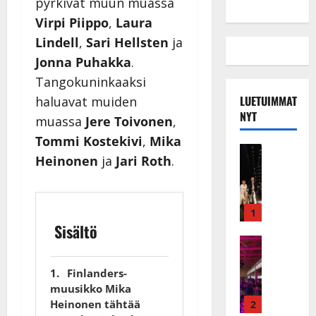
pyrkivät muun muassa
Virpi Piippo
,
Laura
Lindell
,
Sari Hellsten
ja
Jonna Puhakka
.
Tangokuninkaaksi
LUETUIMMAT
haluavat muiden
NYT
muassa
Jere Toivonen
,
Tommi Kostekivi
,
Mika
Musiikkiv
Heinonen
ja
Jari Roth
.
H
u
i
k
1
e
Sisältö
a
Keikat ja 
I
t
k
h
Finlanders-
ä
y
muusikko Mika
v
v
Heinonen tähtää
2