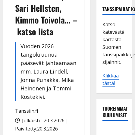
Sari Hellsten,
TANSSIPAIKAT K
Kimmo Toivola… –
Katso
katso lista
kätevästä
kartasta
Vuoden 2026
Suomen
tangokruunua
tanssipaikkoj
sijainnit.
pääsevät jahtaamaan
mm. Laura Lindell,
Klikkaa
Jonna Puhakka, Mika
tästä!
Heinonen ja Tommi
Kostekivi.
TUOREIMMAT
Tanssiin.fi
KUULUMISET
Julkaistu: 20.3.2026 |
Päivitetty:20.3.2026
Tangokuningatar