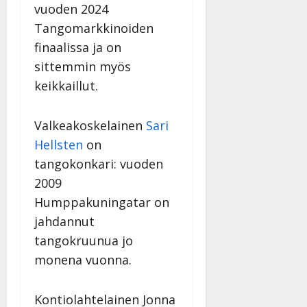
v
Julkaistu:
vuoden 2024
p
Päivitetty:
K
22.8.2025
i
i
Tangomarkkinoiden
a
|
d
a
t
Päivitetty:
finaalissa ja on
e
n
r
o
sittemmin myös
t
i
k
keikkaillut.
i
…
o
n
”
o
a
s
Tanssiin.fi
Valkeakoskelainen
Sari
h
t
Hellsten
on
ä
Julkaistu:
e
i
tangokonkari: vuoden
20.8.2025
Tanssiin.fi
t
|
2009
Päivitetty:
ä
Julkaistu:
Humppakuningatar on
ä
17.8.2025
jahdannut
n
|
–
tangokruunua jo
Päivitetty:
D
monena vuonna.
a
n
n
Kontiolahtelainen Jonna