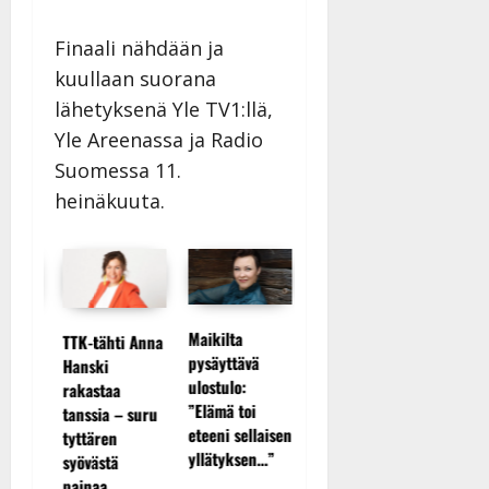
Finaali nähdään ja
kuullaan suorana
lähetyksenä Yle TV1:llä,
Yle Areenassa ja Radio
Suomessa 11.
heinäkuuta.
Maikilta
TTK-tähti Anna
Tanssii tähtien
Sopiiko 
pysäyttävä
Hanski
kanssa -
Piaf
ulostulo:
rakastaa
s
julkkikset
tanssilav
”Elämä toi
tanssia – suru
ään
julki: Anna
Pirttijok
eteeni sellaisen
tyttären
Hanski liitää
näyttää 
yllätyksen…”
syövästä
essa
tv-parketilla
– video
painaa