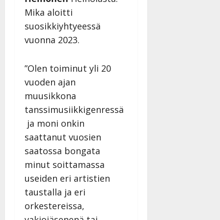
Mika aloitti
suosikkiyhtyeessä
vuonna 2023.
”Olen toiminut yli 20
vuoden ajan
muusikkona
tanssimusiikkigenressä
ja moni onkin
saattanut vuosien
saatossa bongata
minut soittamassa
useiden eri artistien
taustalla ja eri
orkestereissa,
vakiojäsenenä tai