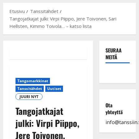
Etusivu
Tanssitähdet
Tangojatkajat julki: Virpi Piippo, Jere Toivonen, Sari
Hellsten, Kimmo Toivola… – katso lista
SEURAA
MEITÄ
Tangomarkkinat
Tanssitähdet
Uutiset
JUURI NYT
Ota
Tangojatkajat
yhteyttä
julki: Virpi Piippo,
info@tanssiin.f
Jere Toivonen,