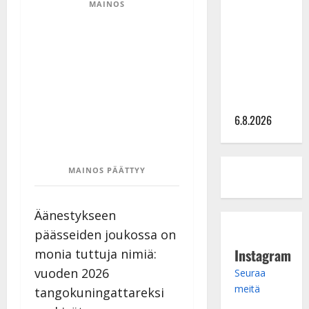
MAINOS
kanssa -
julkkikset
julki: Anna
Hanski
liitää tv-
parketilla
6.8.2026
MAINOS PÄÄTTYY
Äänestykseen
päässeiden joukossa on
Instagram
monia tuttuja nimiä:
vuoden 2026
Seuraa
meitä
tangokuningattareksi