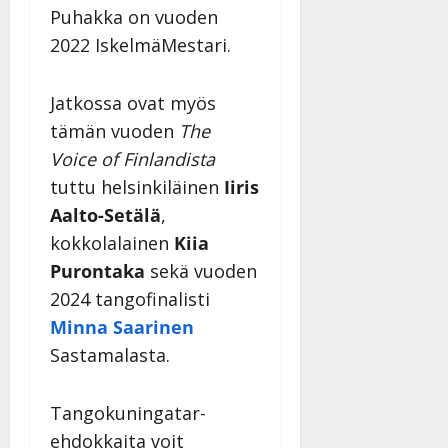
y
Puhakka on vuoden
l
2022 IskelmäMestari.
l
e
i
Jatkossa ovat myös
s
tämän vuoden
The
o
Voice of Finlandista
k
i
tuttu helsinkiläinen
Iiris
i
Aalto-Setälä
,
t
kokkolalainen
Kiia
o
Purontaka
sekä vuoden
s
2024 tangofinalisti
Tanssiin.fi
Minna Saarinen
Julkaistu:
Sastamalasta.
27.4.2025
|
Päivitetty:
Tangokuningatar-
ehdokkaita voit