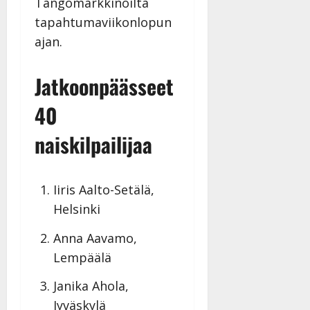
Tangomarkkinoilta
tapahtumaviikonlopun
ajan.
Jatkoonpäässeet
40
naiskilpailijaa
Iiris Aalto-Setälä,
Helsinki
Anna Aavamo,
Lempäälä
Janika Ahola,
Jyväskylä