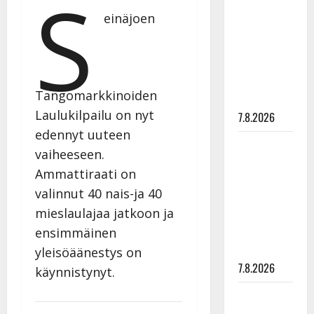
S
rakastaa
einäjoen
tanssia –
suru
tyttären
syövästä
Tangomarkkinoiden
painaa
Laulukilpailu on nyt
7.8.2026
edennyt uuteen
Maikilta
vaiheeseen.
pysäyttävä
Ammattiraati on
ulostulo:
valinnut 40 nais-ja 40
”Elämä toi
mieslaulajaa jatkoon ja
eteeni
ensimmäinen
sellaisen
yllätyksen…”
yleisöäänestys on
7.8.2026
käynnistynyt.
Tanssii
tähtien