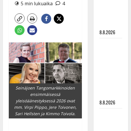
Raija
5 min lukuaika
4
Mäntyniemi:
matka
tyssäsi
8.8.2026
Matti
Ruohonen
viettää taas
synttäreitään
täydessä
hiljaisuudessa
– tämä on
Seinäjoen Tangomarkkinoiden
tilanne nyt
ensimmäisessä
yleisöäänestyksessä 2026 ovat
8.8.2026
mm. Virpi Piippo, Jere Toivonen,
TTK-tähti
Sari Hellsten ja Kimmo Toivola.
Anna
Hanski