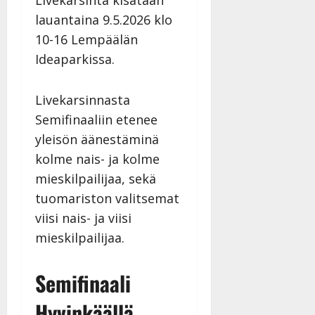
Livekarsinta kisataan
lauantaina 9.5.2026 klo
10-16 Lempäälän
Ideaparkissa.
Livekarsinnasta
Semifinaaliin etenee
yleisön äänestäminä
kolme nais- ja kolme
mieskilpailijaa, sekä
tuomariston valitsemat
viisi nais- ja viisi
mieskilpailijaa.
Semifinaali
Hyvinkäällä