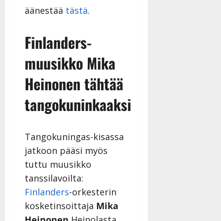
äänestää
tästä
.
Finlanders-
muusikko Mika
Heinonen tähtää
tangokuninkaaksi
Tangokuningas-kisassa
jatkoon pääsi myös
tuttu muusikko
tanssilavoilta:
Finlanders
-orkesterin
kosketinsoittaja
Mika
Heinonen
Heinolasta.