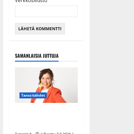
Verkkosivusto
SAMANLAISIA JUTTUJA
Tanssitähdet
TTK-tähti Anna Hanski
rakastaa tanssia – suru
tyttären syövästä painaa