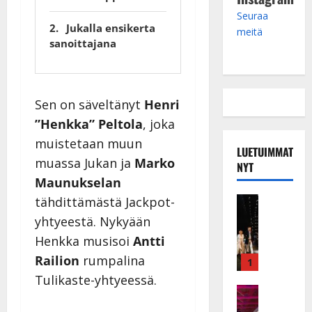
Seuraa
Jukalla ensikerta
meitä
sanoittajana
Sen on säveltänyt
Henri
”Henkka” Peltola
, joka
muistetaan muun
LUETUIMMAT
muassa Jukan ja
Marko
NYT
Maunukselan
Musiikkiv
tähdittämästä Jackpot-
H
yhtyeestä. Nykyään
u
Henkka musisoi
Antti
i
Railion
rumpalina
k
1
e
Tulikaste-yhtyeessä.
a
Keikat ja 
I
t