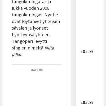
tangokuningatar ja
Tanssii
Jukka vuoden 2008
tähtien
tangokuningas. Nyt he
kanssa -
ovat löytäneet yhteisen
julkkikset
julki: Anna
sävelen ja lyöneet
Hanski
hynttyynsä yhteen.
liitää tv-
Tangopari levytti
parketilla
singlen nimeltä
Niitä
6.8.2026
jälkii
.
Sopiiko
Edith Piaf
MAINOS
tanssilavalle?
Pirttijoki
näyttää
mallia –
video
6.8.2026