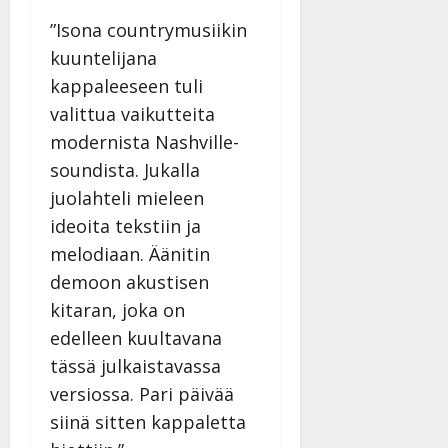
i
t
ä
-
v
u
”Isona countrymusiikin
Julkaistu:
j
Tanssiin.fi
a
l
21.8.2025
a
kuuntelijana
t
e
|
v
Julkaistu:
kappaleeseen tuli
p
Päivitetty:
K
22.8.2025
i
valittua vaikutteita
i
a
|
d
a
t
Päivitetty:
modernista Nashville-
e
n
r
o
soundista. Jukalla
t
i
k
juolahteli mieleen
i
…
o
n
ideoita tekstiin ja
”
o
a
melodiaan. Äänitin
s
Tanssiin.fi
h
t
demoon akustisen
ä
Julkaistu:
e
kitaran, joka on
i
20.8.2025
Tanssiin.fi
t
|
edelleen kuultavana
Päivitetty:
ä
tässä julkaistavassa
Julkaistu:
ä
17.8.2025
versiossa. Pari päivää
n
|
siinä sitten kappaletta
–
Päivitetty:
D