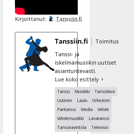
Kirjoittanut:
Tanssiin.fi
Tanssiin.fi
Toimitus
Tanssi- ja
iskelmämusiikin uutiset
asiantuntevasti.
Lue koko esittely
Tanssi
Musiikki
Tanssilava
Uutinen
Laulu
Orkesteri
Paritanssi
Media
Viihde
Viihdemusiikki
Lavatanssi
Tanssiravintola
Televisio