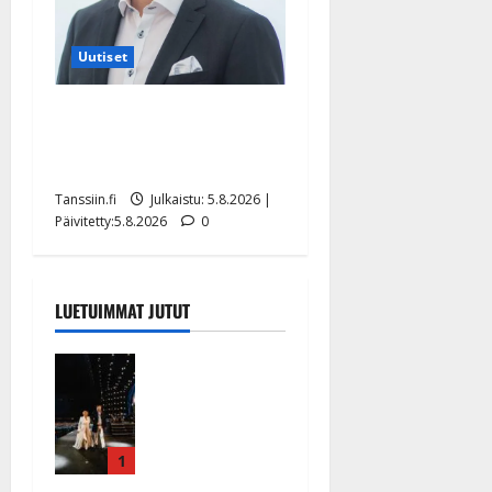
Uutiset
Jukka Hallikainen, 50,
liikuttuu lapsenlapsistaan –
uusi laulu koskettaa syvältä
Tanssiin.fi
Julkaistu: 5.8.2026 |
Päivitetty:5.8.2026
0
LUETUIMMAT JUTUT
Huikeat
hyvästit!
Tommi
saatteli
Katri
1
Helenan