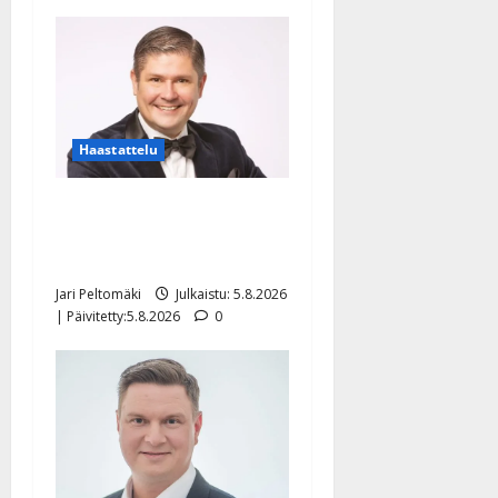
Haastattelu
Leif Lindeman levytti:
”Kuvaa osuvasti uraani
pikkupojasta näihin päiviin”
Jari Peltomäki
Julkaistu: 5.8.2026
| Päivitetty:5.8.2026
0