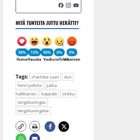
MITÄ TUNTEITA JUTTU HERÄTTI?
38%
13%
50%
0%
0%
Ihana
Hauska
Vau
Surullinen
Vihainen
Tags:
charlotta saari
duo
henri peltola
jukka
hallikainen
kappale
sinkku
tangokuningas
tangokuningatar