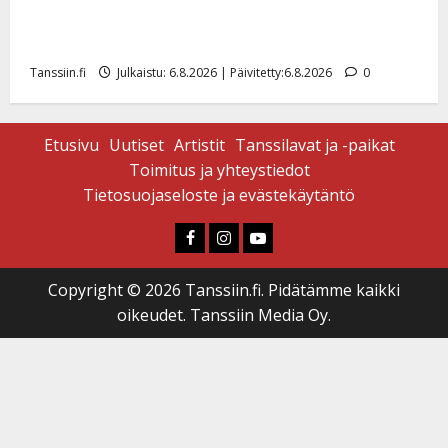
Sopiiko Edith Piaf tanssilavalle? Pirttijoki näyttää
mallia – video
Tanssiin.fi
Julkaistu: 6.8.2026 | Päivitetty:6.8.2026
0
Etusivu
Uutiset
Artistit
Tanssilavat ja -paikat
Toimitus ja yhteystiedot
Tietosuojaseloste ja evästekäytäntö
Faceboook
Instagram
Youtube
Copyright © 2026 Tanssiin.fi. Pidätämme kaikki
oikeudet. Tanssiin Media Oy.