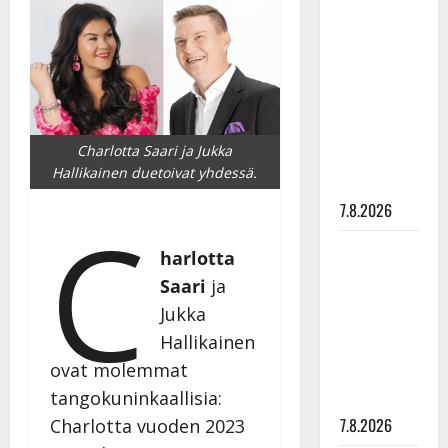
Anna
Hanski
rakastaa
tanssia –
suru
tyttären
Charlotta Saari ja Jukka
syövästä
Hallikainen duetoivat yhdessä.
painaa
7.8.2026
C
Maikilta
harlotta
pysäyttävä
Saari
ja
ulostulo:
Jukka
”Elämä toi
Hallikainen
eteeni
ovat molemmat
sellaisen
tangokuninkaallisia:
yllätyksen…”
7.8.2026
Charlotta vuoden 2023