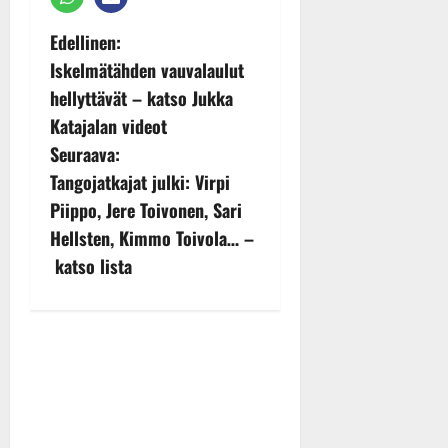
P
Edellinen:
Iskelmätähden vauvalaulut
o
hellyttävät – katso Jukka
s
Katajalan videot
Seuraava:
t
Tangojatkajat julki: Virpi
n
Piippo, Jere Toivonen, Sari
Hellsten, Kimmo Toivola… –
a
katso lista
v
i
g
a