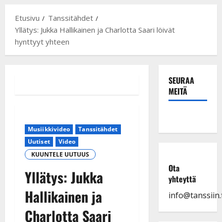
Etusivu
Tanssitähdet
Yllätys: Jukka Hallikainen ja Charlotta Saari löivät
hynttyyt yhteen
SEURAA
MEITÄ
Musiikkivideo
Tanssitähdet
Uutiset
Video
KUUNTELE UUTUUS
Ota
Yllätys: Jukka
yhteyttä
Hallikainen ja
info@tanssiin.f
Charlotta Saari