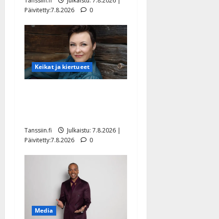
Tanssiin.fi
Julkaistu: 7.8.2026 |
Päivitetty:7.8.2026
0
Keikat ja kiertueet
Maikilta pysäyttävä
ulostulo: ”Elämä toi eteeni
sellaisen yllätyksen…”
Tanssiin.fi
Julkaistu: 7.8.2026 |
Päivitetty:7.8.2026
0
Media