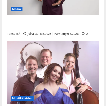
Media
Tanssii tähtien kanssa -julkkikset julki: Anna Hanski
liitää tv-parketilla
Tanssiin.fi
Julkaistu: 6.8.2026 | Päivitetty:6.8.2026
0
Musiikkivideo