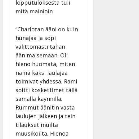
lopputuloksesta tuli
|
Päivitetty:
mitä mainioin.
”Charlotan ääni on kuin
hunajaa ja sopi
välittömästi tähän
äänimaisemaan. Oli
hieno huomata, miten
nämä kaksi laulajaa
toimivat yhdessä. Rami
soitti koskettimet tällä
samalla käynnillä.
Rummut äänitin vasta
laulujen jälkeen ja tein
tilaukset muilta
muusikoilta. Hienoa