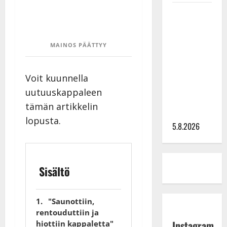
Leif
Lindeman
levytti:
MAINOS PÄÄTTYY
”Kuvaa
osuvasti
uraani
Voit kuunnella
pikkupojasta
uutuuskappaleen
näihin
tämän artikkelin
päiviin”
lopusta.
5.8.2026
Sisältö
"Saunottiin,
rentouduttiin ja
Instagram
hiottiin kappaletta"