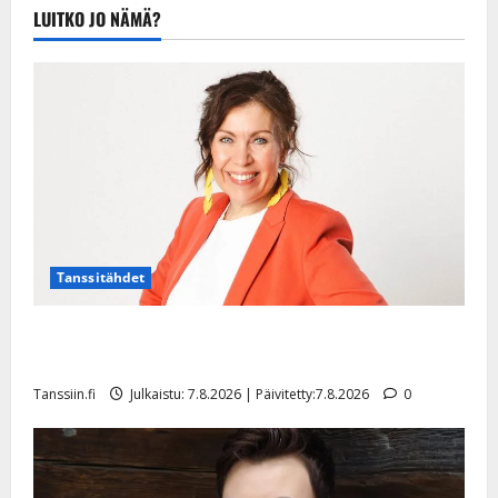
Julkaistu:
LUITKO JO NÄMÄ?
20.8.2025 |
Päivitetty:22.8.2025
Tanssitähdet
TTK-tähti Anna Hanski rakastaa tanssia – suru
tyttären syövästä painaa
Tanssiin.fi
Julkaistu: 7.8.2026 | Päivitetty:7.8.2026
0