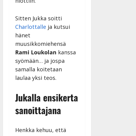
hiottiin.”
a
n
Sitten Jukka soitti
n
y
Charlottalle
ja kutsui
l
hänet
l
muusikkomiehensä
e
Rami Loukolan
kanssa
i
s
syömään… ja jospa
o
samalla koitetaan
k
laulaa yksi teos.
i
i
t
Jukalla ensikerta
o
s
sanoittajana
Tanssiin.fi
Julkaistu:
Henkka kehuu, että
27.4.2025