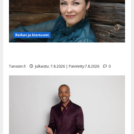
Keikat ja kiertueet
Maikilta pysäyttävä ulostulo: ”Elämä toi eteeni
sellaisen yllätyksen…”
Tanssiin.fi
Julkaistu: 7.8.2026 | Päivitetty:7.8.2026
0