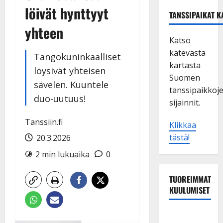
löivät hynttyyt
TANSSIPAIKAT K
yhteen
Katso
kätevästä
Tangokuninkaalliset
kartasta
löysivät yhteisen
Suomen
sävelen. Kuuntele
tanssipaikkoj
duo-uutuus!
sijainnit.
Tanssiin.fi
Klikkaa
tästä!
20.3.2026
2 min lukuaika
0
TUOREIMMAT
KUULUMISET
TTK-tähti