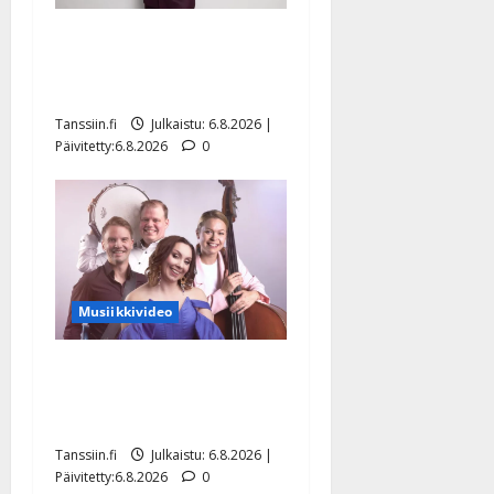
Tanssii tähtien kanssa -
julkkikset julki: Anna
Hanski liitää tv-parketilla
Tanssiin.fi
Julkaistu: 6.8.2026 |
Päivitetty:6.8.2026
0
Musiikkivideo
Sopiiko Edith Piaf
tanssilavalle? Pirttijoki
näyttää mallia – video
Tanssiin.fi
Julkaistu: 6.8.2026 |
Päivitetty:6.8.2026
0