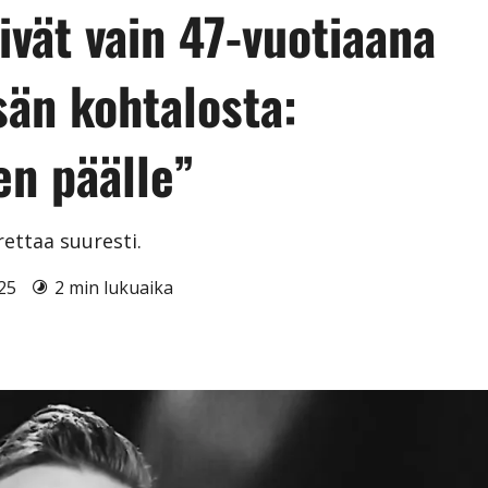
ivät vain 47-vuotiaana
än kohtalosta:
ien päälle”
ettaa suuresti.
025
2 min lukuaika