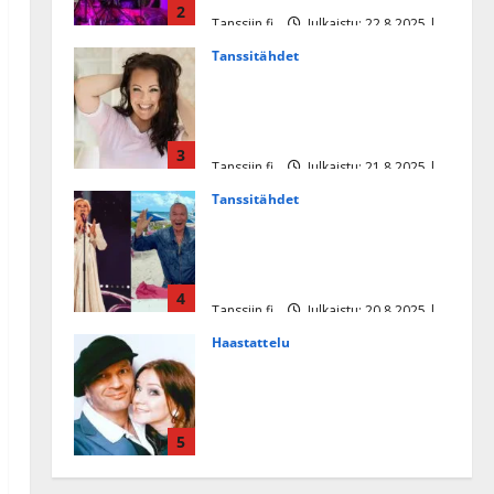
2
Tanssiin.fi
Julkaistu: 22.8.2025 |
Päivitetty:22.8.2025
Tanssitähdet
Heidi Pakarisen ja Mika
Pohjosen tytär kilpailee
missikisoissa
3
Tanssiin.fi
Julkaistu: 21.8.2025 |
Päivitetty:22.8.2025
Tanssitähdet
Tämä Ile Vainion runo Katri
Helenasta paisui hitiksi: ”Voi
tule Katri…”
4
Tanssiin.fi
Julkaistu: 20.8.2025 |
Päivitetty:22.8.2025
Haastattelu
Huikea rakkaustarina!
Dimitri Keiski ja Katja
juhlivat pian tinahäitään –
5
Dannylle iso kiitos
Tanssiin.fi
Julkaistu: 27.4.2025 |