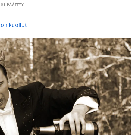
OS PÄÄTTYY
on kuollut