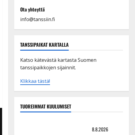
Ota yhteyttä
info@tanssiin.fi
TANSSIPAIKAT KARTALLA
Katso kätevästä kartasta Suomen
tanssipaikkojen sijainnit.
Klikkaa tästä!
TUOREIMMAT KUULUMISET
Matti Ruohonen viettää taas synttäreitään täydessä
hiljaisuudessa – tämä on tilanne nyt
8.8.2026