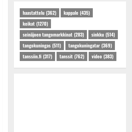
Päivitetty:27.4.2025
haastattelu
(362)
kappale
(435)
keikat
(1270)
seinäjoen tangomarkkinat
(283)
sinkku
(514)
tangokuningas
(511)
tangokuningatar
(369)
tanssiin.fi
(317)
tanssit
(762)
video
(383)