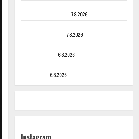
TTK-tähti Anna Hanski rakastaa tanssia – suru
tyttären syövästä painaa
7.8.2026
Maikilta pysäyttävä ulostulo: ”Elämä toi eteeni
sellaisen yllätyksen…”
7.8.2026
Tanssii tähtien kanssa -julkkikset julki: Anna Hanski
liitää tv-parketilla
6.8.2026
Sopiiko Edith Piaf tanssilavalle? Pirttijoki näyttää
mallia – video
6.8.2026
Instagram