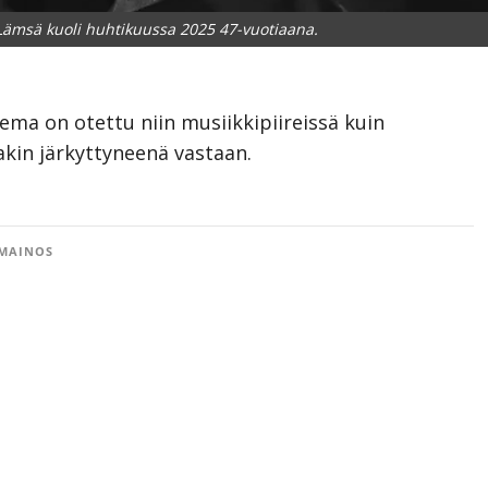
ämsä kuoli huhtikuussa 2025 47-vuotiaana.
lema on otettu niin musiikkipiireissä kuin
kin järkyttyneenä vastaan.
MAINOS