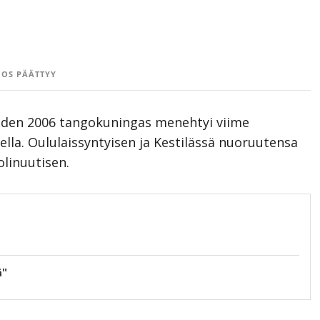
OS PÄÄTTYY
uoden 2006 tangokuningas menehtyi viime
la. Oululaissyntyisen ja Kestilässä nuoruutensa
olinuutisen.
ä"