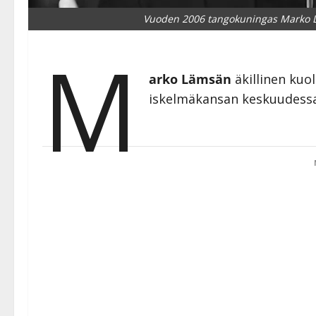
Vuoden 2006 tangokuningas Marko L
M
arko Lämsän
äkillinen kuo
iskelmäkansan keskuudessa