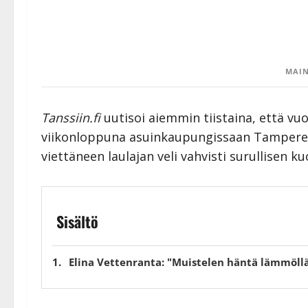
MAIN
Tanssiin.fi
uutisoi aiemmin tiistaina, että v
viikonloppuna asuinkaupungissaan Tampereel
viettäneen laulajan veli vahvisti surullisen ku
Sisältö
Elina Vettenranta: "Muistelen häntä lämmöll