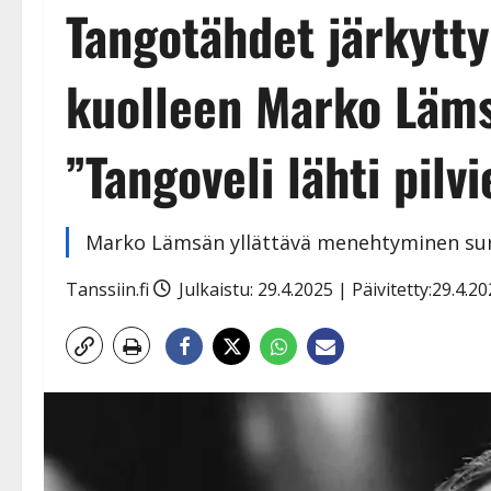
Tangotähdet järkytty
kuolleen Marko Läms
”Tangoveli lähti pilv
Marko Lämsän yllättävä menehtyminen sur
Tanssiin.fi
Julkaistu: 29.4.2025 | Päivitetty:29.4.2