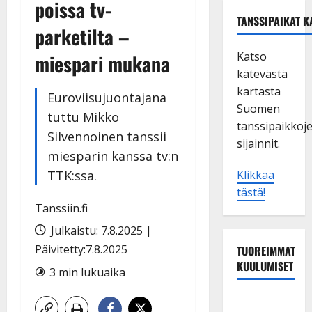
poissa tv-
TANSSIPAIKAT K
parketilta –
Katso
miespari mukana
kätevästä
kartasta
Euroviisujuontajana
Suomen
tuttu Mikko
tanssipaikkoj
Silvennoinen tanssii
sijainnit.
miesparin kanssa tv:n
TTK:ssa.
Klikkaa
tästä!
Tanssiin.fi
Julkaistu: 7.8.2025 |
Päivitetty:7.8.2025
TUOREIMMAT
KUULUMISET
3 min lukuaika
Dimitri