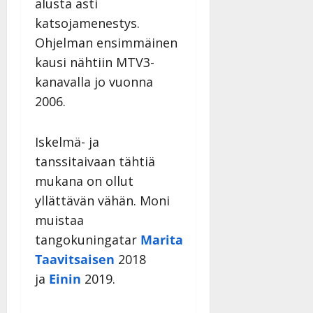
Päivitetty:
alusta asti
D
katsojamenestys.
a
Ohjelman ensimmäinen
n
n
kausi nähtiin MTV3-
y
kanavalla jo vuonna
l
2006.
l
e
i
Iskelmä- ja
s
tanssitaivaan tähtiä
o
mukana on ollut
k
i
yllättävän vähän. Moni
i
muistaa
t
tangokuningatar
Marita
o
Taavitsaisen
2018
s
ja
Einin
2019.
Tanssiin.fi
Julkaistu: