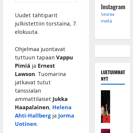
Instagram
Seuraa
Uudet tähtiparit
meitä
julkistettiin torstaina, 7.
elokuuta.
Ohjelmaa juontavat
tuttuun tapaan
Vappu
Pimiä
ja
Ernest
LUETUIMMAT
Lawson
. Tuomarina
NYT
jatkavat tutut
tanssialan
Musiikkiv
ammattilaiset
Jukka
H
u
Haapalainen
,
Helena
i
Ahti-Hallberg
ja
Jorma
k
1
Uotinen
.
e
a
Keikat ja 