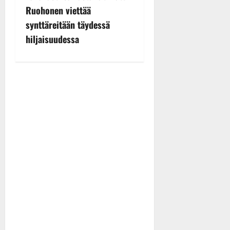
n
Ruohonen viettää
synttäreitään täydessä
a
hiljaisuudessa
v
i
g
a
t
i
o
n