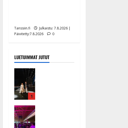
TTK-tähti Anna Hanski
rakastaa tanssia – suru
tyttären syövästä painaa
Tanssiin.fi
Julkaistu: 7.8.2026 |
Päivitetty:7.8.2026
0
LUETUIMMAT JUTUT
Huikeat
hyvästit!
Tommi
saatteli
Katri
1
Helenan
Ikävä
lavalta
sairauskohta
viimeisen
us: soittaja
kerran –
tuupertui
kuva- ja