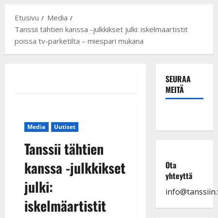
Etusivu
Media
Tanssii tähtien kanssa -julkkikset julki: iskelmäartistit
poissa tv-parketilta – miespari mukana
SEURAA
MEITÄ
Media
Uutiset
Tanssii tähtien
kanssa -julkkikset
Ota
yhteyttä
julki:
info@tanssiin.f
iskelmäartistit