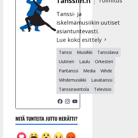
Tanssiin.fi
Toimitus
Tanssi- ja
iskelmämusiikin uutiset
asiantuntevasti.
Lue koko esittely
Tanssi
Musiikki
Tanssilava
Uutinen
Laulu
Orkesteri
Paritanssi
Media
Viihde
Viihdemusiikki
Lavatanssi
Tanssiravintola
Televisio
MITÄ TUNTEITA JUTTU HERÄTTI?