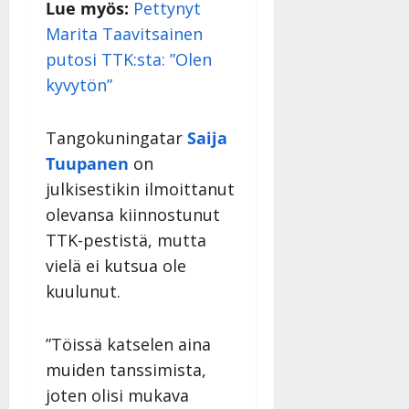
Lue myös:
Pettynyt
27.4.2025
|
Marita Taavitsainen
Päivitetty:
putosi TTK:sta: ”Olen
kyvytön”
Tangokuningatar
Saija
Tuupanen
on
julkisestikin ilmoittanut
olevansa kiinnostunut
TTK-pestistä, mutta
vielä ei kutsua ole
kuulunut.
”Töissä katselen aina
muiden tanssimista,
joten olisi mukava