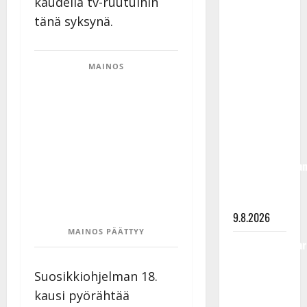
kaudella tv-ruutuihin
Rahkonen
tänä syksynä.
olisi
täyttänyt
90 vuotta –
MAINOS
Arto
Rahkonen
kävi
haudalla ja
kertoo
iskelmälegenda
viimeisistä
vuosista
9.8.2026
MAINOS PÄÄTTYY
Tangokuningatar
Raija
Suosikkiohjelman 18.
Mäntyniemi:
kausi pyörähtää
matka