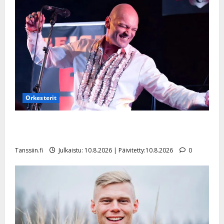
Orkesterit
Dimitri Keiski laihtui – vastaa nyt fanien huoleen
jaksamisestaan: ”Mikään ei ole ikuista”
Tanssiin.fi
Julkaistu: 10.8.2026 | Päivitetty:10.8.2026
0