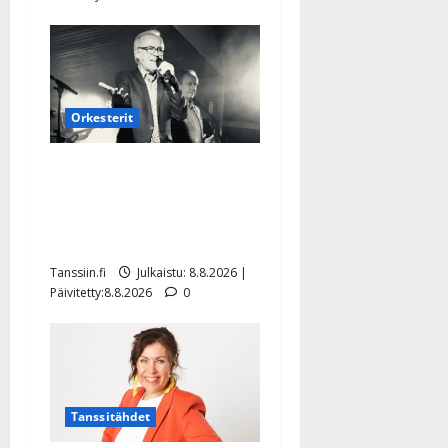
Orkesterit
Matti Ruohonen viettää taas
synttäreitään täydessä
hiljaisuudessa – tämä on
tilanne nyt
Tanssiin.fi
Julkaistu: 8.8.2026 |
Päivitetty:8.8.2026
0
Tanssitähdet