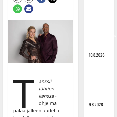
Keiski
laihtui –
vastaa nyt
fanien
huoleen
jaksamisestaan:
”Mikään ei
ole ikuista”
10.8.2026
Tangokuningas
T
Aki Samuli
meni
anssii
naimisiin –
tähtien
hääkuva
kanssa
-
julki
ohjelma
9.8.2026
palaa jälleen uudella
Esko