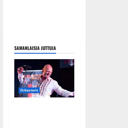
SAMANLAISIA JUTTUJA
Orkesterit
Dimitri Keiski laihtui –
vastaa nyt fanien huoleen
jaksamisestaan: ”Mikään ei
ole ikuista”