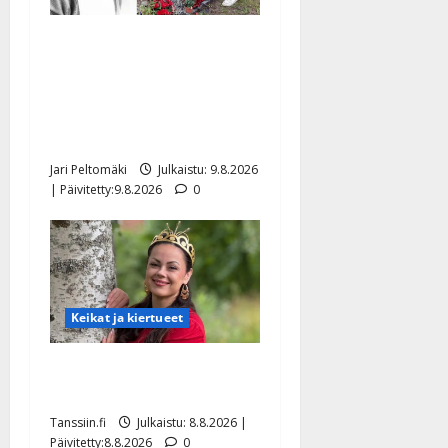
Esko Rahkonen olisi
täyttänyt 90 vuotta – Arto
Rahkonen kävi haudalla ja
kertoo iskelmälegendan
viimeisistä vuosista
Jari Peltomäki
Julkaistu: 9.8.2026
| Päivitetty:9.8.2026
0
Keikat ja kiertueet
Tangokuningatar Raija
Mäntyniemi: matka tyssäsi
Tanssiin.fi
Julkaistu: 8.8.2026 |
Päivitetty:8.8.2026
0