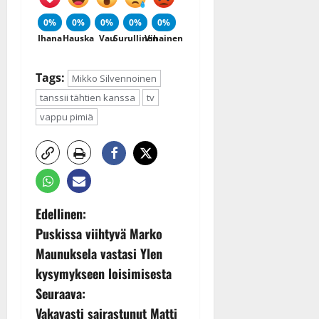
0%
0%
0%
0%
0%
Ihana
Hauska
Vau
Surullinen
Vihainen
Tags:
Mikko Silvennoinen
tanssii tähtien kanssa
tv
vappu pimiä
P
Edellinen:
Puskissa viihtyvä Marko
o
Maunuksela vastasi Ylen
s
kysymykseen loisimisesta
Seuraava:
t
Vakavasti sairastunut Matti