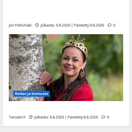
Esko Rahkonen olisi täyttänyt 90 vuotta – Arto
Rahkonen kävi haudalla ja kertoo iskelmälegendan
viimeisistä vuosista
Jari Peltomäki
Julkaistu: 9.8.2026 | Päivitetty:9.8.2026
0
Keikat ja kiertueet
Tangokuningatar Raija Mäntyniemi: matka tyssäsi
Tanssiin.fi
Julkaistu: 8.8.2026 | Päivitetty:8.8.2026
0