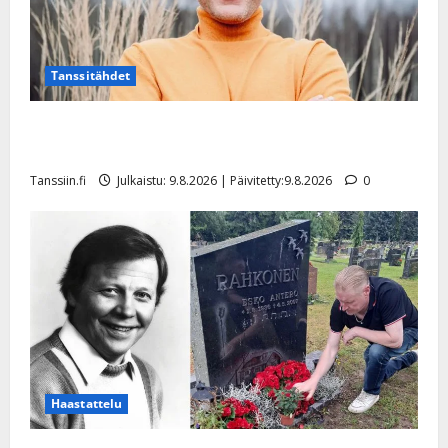
Tanssitähdet
Tangokuningas Aki Samuli meni naimisiin – hääkuva
julki
Tanssiin.fi
Julkaistu: 9.8.2026 | Päivitetty:9.8.2026
0
Haastattelu