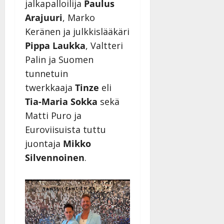
jalkapalloilija
Paulus
Arajuuri
, Marko
Keränen ja julkkislääkäri
Pippa Laukka
, Valtteri
Palin ja Suomen
tunnetuin
twerkkaaja
Tinze
eli
Tia-Maria Sokka
sekä
Matti Puro ja
Euroviisuista tuttu
juontaja
Mikko
Silvennoinen
.