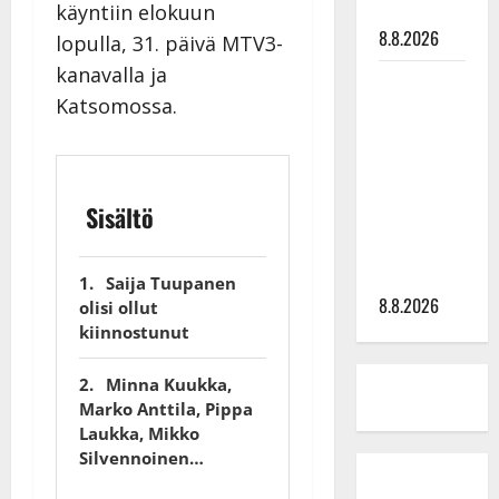
tyssäsi
käyntiin elokuun
8.8.2026
lopulla, 31. päivä MTV3-
kanavalla ja
Matti
Katsomossa.
Ruohonen
viettää taas
synttäreitään
täydessä
Sisältö
hiljaisuudessa
– tämä on
tilanne nyt
Saija Tuupanen
8.8.2026
olisi ollut
kiinnostunut
Minna Kuukka,
Marko Anttila, Pippa
Laukka, Mikko
Silvennoinen…