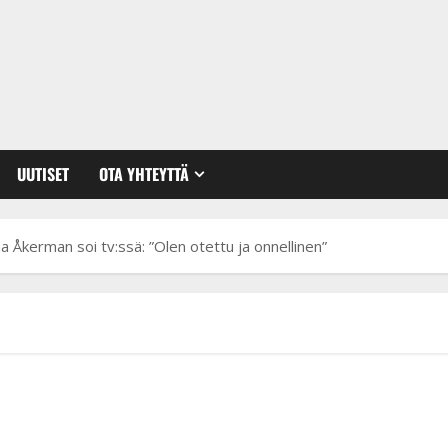
UUTISET
OTA YHTEYTTÄ
na Åkerman soi tv:ssä: ”Olen otettu ja onnellinen”