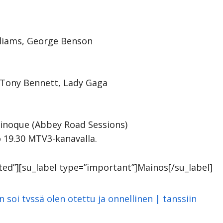
illiams, George Benson
 Tony Bennett, Lady Gaga
Minoque (Abbey Road Sessions)
o 19.30 MTV3-kanavalla.
otted”][su_label type=”important”]Mainos[/su_label]