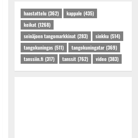
Päivitetty:27.4.2025
haastattelu
(362)
kappale
(435)
keikat
(1268)
seinäjoen tangomarkkinat
(283)
sinkku
(514)
tangokuningas
(511)
tangokuningatar
(369)
tanssiin.fi
(317)
tanssit
(762)
video
(383)