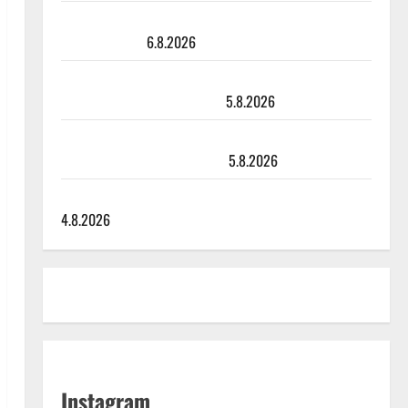
Sopiiko Edith Piaf tanssilavalle? Pirttijoki näyttää
mallia – video
6.8.2026
Leif Lindeman levytti: ”Kuvaa osuvasti uraani
pikkupojasta näihin päiviin”
5.8.2026
Jukka Hallikainen, 50, liikuttuu lapsenlapsistaan –
uusi laulu koskettaa syvältä
5.8.2026
Saija Tuupanen ei toivu – lääkäri: ”Vaakatasoon”
4.8.2026
Instagram