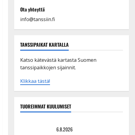
Ota yhteyttä
info@tanssiin.fi
TANSSIPAIKAT KARTALLA
Katso kätevästä kartasta Suomen
tanssipaikkojen sijainnit.
Klikkaa tästä!
TUOREIMMAT KUULUMISET
Tanssii tähtien kanssa -julkkikset julki: Anna Hanski
liitää tv-parketilla
6.8.2026