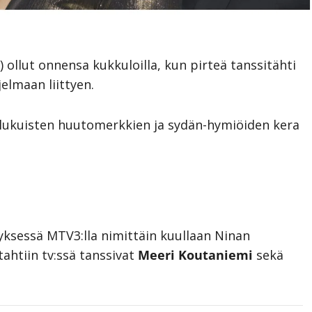
) ollut onnensa kukkuloilla, kun pirteä tanssitähti
jelmaan liittyen.
i lukuisten huutomerkkien ja sydän-hymiöiden kera
yksessä MTV3:lla nimittäin kuullaan Ninan
 tahtiin tv:ssä tanssivat
Meeri Koutaniemi
sekä