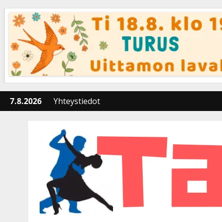
Skip
to
content
7.8.2026
Yhteystiedot