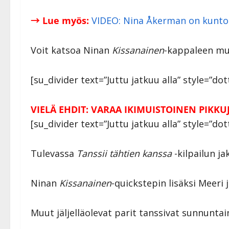
→ Lue myös:
VIDEO: Nina Åkerman on kuntoil
Voit katsoa Ninan
Kissanainen
-kappaleen mus
[su_divider text=”Juttu jatkuu alla” style=”d
VIELÄ EHDIT: VARAA IKIMUISTOINEN PIKKU
[su_divider text=”Juttu jatkuu alla” style=”dot
Tulevassa
Tanssii tähtien kanssa
-kilpailun j
Ninan
Kissanainen
-quickstepin lisäksi Meeri 
Muut jäljelläolevat parit tanssivat sunnuntai