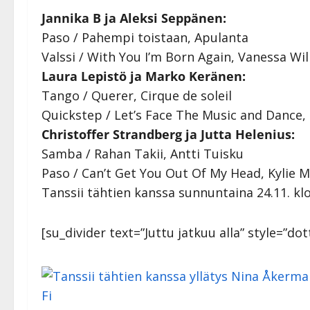
Jannika B ja Aleksi Seppänen:
Paso / Pahempi toistaan, Apulanta
Valssi / With You I’m Born Again, Vanessa W
Laura Lepistö ja Marko Keränen:
Tango / Querer, Cirque de soleil
Quickstep / Let’s Face The Music and Dance,
Christoffer Strandberg ja Jutta Helenius:
Samba / Rahan Takii, Antti Tuisku
Paso / Can’t Get You Out Of My Head, Kylie 
Tanssii tähtien kanssa sunnuntaina 24.11. kl
[su_divider text=”Juttu jatkuu alla” style=”d