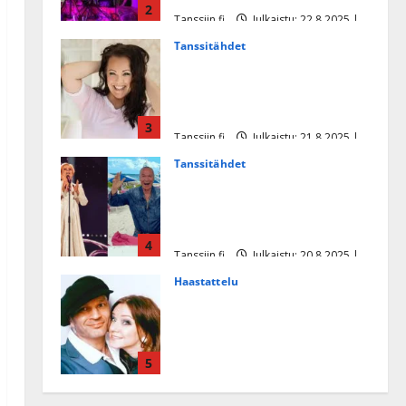
2
Tanssiin.fi
Julkaistu: 22.8.2025 |
Päivitetty:22.8.2025
Tanssitähdet
Heidi Pakarisen ja Mika
Pohjosen tytär kilpailee
missikisoissa
3
Tanssiin.fi
Julkaistu: 21.8.2025 |
Päivitetty:22.8.2025
Tanssitähdet
Tämä Ile Vainion runo Katri
Helenasta paisui hitiksi: ”Voi
tule Katri…”
4
Tanssiin.fi
Julkaistu: 20.8.2025 |
Päivitetty:22.8.2025
Haastattelu
Huikea rakkaustarina!
Dimitri Keiski ja Katja
juhlivat pian tinahäitään –
5
Dannylle iso kiitos
Tanssiin.fi
Julkaistu: 27.4.2025 |