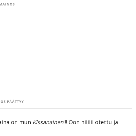
MAINOS
OS PÄÄTTYY
taina on mun
Kissanainen
!!! Oon niiiiii otettu ja