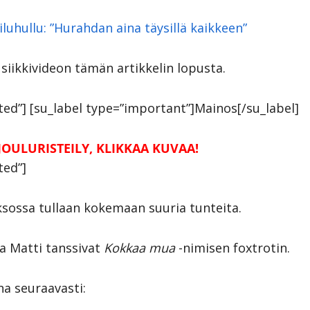
uhullu: ”Hurahdan aina täysillä kaikkeen”
iikkivideon tämän artikkelin lopusta.
otted”] [su_label type=”important”]Mainos[/su_label]
JOULURISTEILY, KLIKKAA KUVAA!
ted”]
aksossa tullaan kokemaan suuria tunteita.
ja Matti tanssivat
Kokkaa mua
-nimisen foxtrotin.
na seuraavasti: