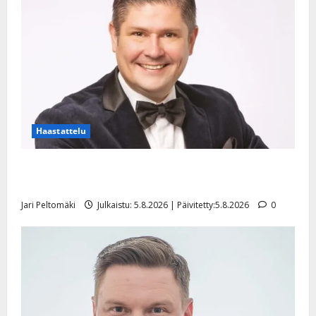
Haastattelu
Leif Lindeman levytti: ”Kuvaa osuvasti uraani
pikkupojasta näihin päiviin”
Jari Peltomäki
Julkaistu: 5.8.2026 | Päivitetty:5.8.2026
0