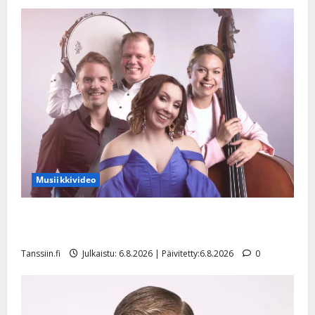
l
e
i
s
o
k
i
i
t
o
s
Tanssiin.fi
Musiikkivideo
Julkaistu:
Sopiiko Edith Piaf tanssilavalle? Pirttijoki näyttää
27.4.2025
mallia – video
|
Päivitetty:
Tanssiin.fi
Julkaistu: 6.8.2026 | Päivitetty:6.8.2026
0