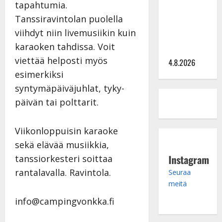
Saija
tapahtumia.
Tuupanen ei
Tanssiravintolan puolella
toivu –
viihdyt niin livemusiikin kuin
lääkäri:
karaoken tahdissa. Voit
”Vaakatasoon”
viettää helposti myös
4.8.2026
esimerkiksi
syntymäpäiväjuhlat, tyky-
päivän tai polttarit.
Viikonloppuisin karaoke
sekä elävää musiikkia,
Instagram
tanssiorkesteri soittaa
rantalavalla. Ravintola.
Seuraa
meitä
info@campingvonkka.fi