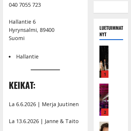
040 7055 723
Hallantie 6
LUETUIMMAT
Hyrynsalmi
,
89400
NYT
Suomi
Musiikkiv
H
Hallantie
u
i
k
1
e
KEIKAT:
a
Keikat ja 
I
t
k
h
La 6.6.2026 | Merja Juutinen
ä
y
v
v
2
ä
ä
La 13.6.2026 | Janne & Taito
s
Tanssitäh
s
H
a