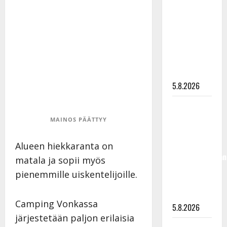
”Kuvaa
osuvasti
uraani
pikkupojasta
näihin
päiviin”
5.8.2026
Jukka
Hallikainen,
MAINOS PÄÄTTYY
50,
liikuttuu
Alueen hiekkaranta on
lapsenlapsistaan
matala ja sopii myös
– uusi laulu
pienemmille uiskentelijoille.
koskettaa
syvältä
Camping Vonkassa
5.8.2026
järjestetään paljon erilaisia