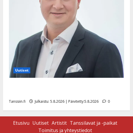
Uutiset
Jukka Hallikainen, 50, liikuttuu lapsenlapsistaan –
uusi laulu koskettaa syvältä
Tanssiin.fi
Julkaistu: 5.8.2026 | Päivitetty:5.8.2026
0
Etusivu
Uutiset
Artistit
Tanssilavat ja -paikat
Toimitus ja yhteystiedot