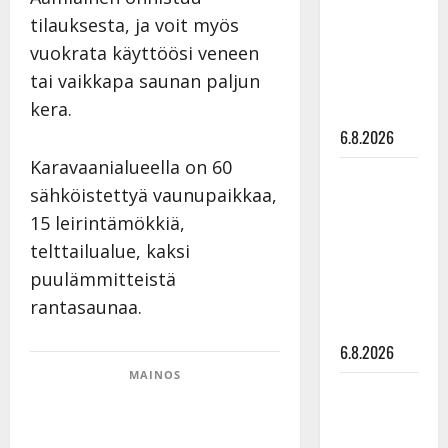
julkkikset
tilauksesta, ja voit myös
julki: Anna
vuokrata käyttöösi veneen
Hanski
tai vaikkapa saunan paljun
liitää tv-
kera.
parketilla
6.8.2026
Karavaanialueella on 60
Sopiiko
sähköistettyä vaunupaikkaa,
Edith Piaf
15 leirintämökkiä,
tanssilavalle?
telttailualue, kaksi
Pirttijoki
näyttää
puulämmitteistä
mallia –
rantasaunaa.
video
6.8.2026
MAINOS
Leif
Lindeman
levytti: