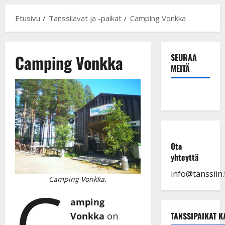
Etusivu
Tanssilavat ja -paikat
Camping Vonkka
Camping Vonkka
SEURAA
MEITÄ
Ota
yhteyttä
info@tanssiin.f
C
Camping Vonkka.
amping
Vonkka
on
TANSSIPAIKAT K