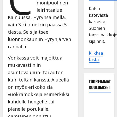
monipuolinen
Katso
leirintäalue
kätevästä
Kainuussa, Hyrynsalmella,
kartasta
vain 3 kilometrin päässä 5-
Suomen
tiestä. Se sijaitsee
tanssipaikkoj
luonnonkauniin Hyrynjärven
sijainnit.
rannalla.
Klikkaa
Vonkassa voit majoittua
tästä!
mukavasti niin
asuntovaunun- tai auton
kuin teltan kanssa. Alueella
TUOREIMMAT
on myös erikokoisia
KUULUMISET
vuokramökkejä esimerkiksi
Tanssii
kahdelle hengelle tai
tähtien
pienelle porukalle.
kanssa -
Aamiainen onnistuu