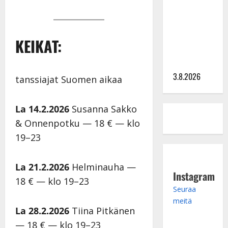
tv:n
Petollisissa
– pelkää
KEIKAT:
putoavansa
ensimmäisenä
3.8.2026
tanssiajat Suomen aikaa
La 14.2.2026
Susanna Sakko
& Onnenpotku — 18 € — klo
19–23
La 21.2.2026
Helminauha —
Instagram
18 € — klo 19–23
Seuraa
meitä
La 28.2.2026
Tiina Pitkänen
— 18 € — klo 19–23