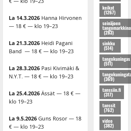
€ — klo 19–23
i
u
s
s
s
o
s
t
k
e
keikat
(1267)
n
t
i
o
n
La 14.3.2026
Hanna Hirvonen
r
a
t
h
j
seinäjoen
— 18 € — klo 19–23
u
r
!
t
a
tangomarkkina
(283)
n
i
T
a
M
o
n
o
u
i
La 21.3.2026
Heidi Pagani
sinkku
K
a
m
s
k
(514)
Band — 18 € — klo 19–23
a
!
m
:
a
tangokuningas
t
D
i
s
P
(511)
r
i
s
o
o
La 28.3.2026
Pasi Kivimäki &
i
m
a
i
h
tangokuningat
N.Y.T. — 18 € — klo 19–23
H
i
a
t
j
(369)
e
t
t
t
o
tanssiin.fi
l
r
t
a
s
La 25.4.2026
Ässät — 18 € —
(317)
e
i
e
j
e
klo 19–23
n
K
l
a
n
tanssit
(762)
a
e
i
t
t
s
i
K
u
y
La 9.5.2026
Guns Rosor — 18
video
t
s
a
u
t
(382)
€ — klo 19–23
a
k
t
p
ä