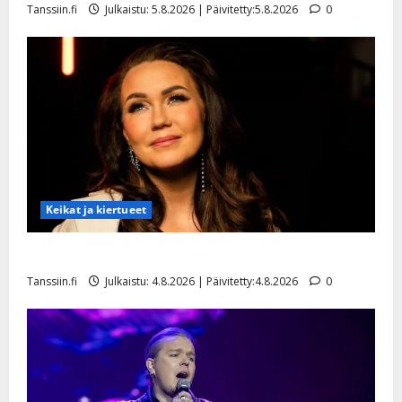
Tanssiin.fi
Julkaistu: 5.8.2026 | Päivitetty:5.8.2026
0
Keikat ja kiertueet
Saija Tuupanen ei toivu – lääkäri: ”Vaakatasoon”
Tanssiin.fi
Julkaistu: 4.8.2026 | Päivitetty:4.8.2026
0