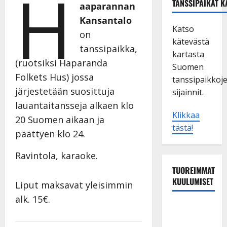
H
TANSSIPAIKAT K
aaparannan
Kansantalo
Katso
on
kätevästä
tanssipaikka,
kartasta
(ruotsiksi Haparanda
Suomen
Folkets Hus) jossa
tanssipaikkoj
järjestetään suosittuja
sijainnit.
lauantaitansseja alkaen klo
Klikkaa
20 Suomen aikaan ja
tästä!
päättyen klo 24.
Ravintola, karaoke.
TUOREIMMAT
KUULUMISET
Liput maksavat yleisimmin
alk. 15€.
Leif
Lindeman