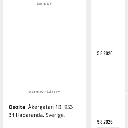
levytti:
MAINOS
”Kuvaa
osuvasti
uraani
pikkupojasta
näihin
päiviin”
5.8.2026
Jukka
Hallikainen,
50,
liikuttuu
lapsenlapsistaan
MAINOS PÄÄTTYY
– uusi laulu
Osoite
: Åkergatan 1B, 953
koskettaa
syvältä
34 Haparanda, Sverige.
5.8.2026