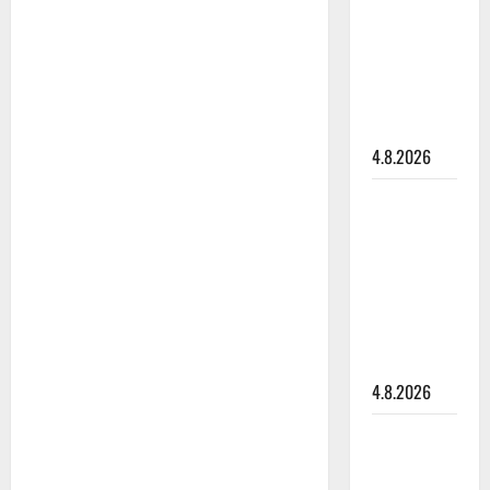
Saija
Tuupanen ei
toivu –
lääkäri:
”Vaakatasoon”
4.8.2026
Ilari
Hämäläisen
tangomatkan
hinta: 10
000 eurolla
keikkoja
sivu suun
4.8.2026
Teemu
Roivainen
kieroilee