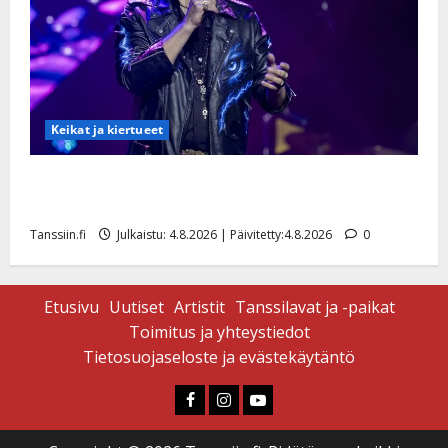
Keikat ja kiertueet
Ilari Hämäläisen tangomatkan hinta: 10 000 eurolla
keikkoja sivu suun
Tanssiin.fi
Julkaistu: 4.8.2026 | Päivitetty:4.8.2026
0
Etusivu
Uutiset
Artistit
Tanssilavat ja -paikat
Toimitus ja yhteystiedot
Tietosuojaseloste ja evästekäytäntö
Faceboook
Instagram
Youtube