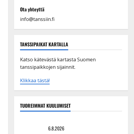
Ota yhteyttä
info@tanssiin.fi
TANSSIPAIKAT KARTALLA
Katso kätevästä kartasta Suomen
tanssipaikkojen sijainnit.
Klikkaa tästä!
TUOREIMMAT KUULUMISET
Sopiiko Edith Piaf tanssilavalle? Pirttijoki näyttää
mallia – video
6.8.2026