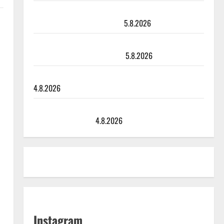
Leif Lindeman levytti: ”Kuvaa osuvasti uraani
pikkupojasta näihin päiviin”
5.8.2026
Jukka Hallikainen, 50, liikuttuu lapsenlapsistaan –
uusi laulu koskettaa syvältä
5.8.2026
Saija Tuupanen ei toivu – lääkäri: ”Vaakatasoon”
4.8.2026
Ilari Hämäläisen tangomatkan hinta: 10 000 eurolla
keikkoja sivu suun
4.8.2026
Instagram