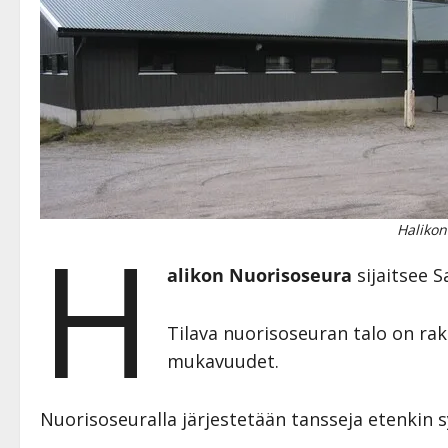
H
Halikon
alikon Nuorisoseura
sijaitsee S
Tilava nuorisoseuran talo on ra
mukavuudet.
Nuorisoseuralla järjestetään tansseja etenkin sy