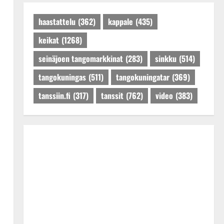
Päivitetty:27.4.2025
haastattelu
(362)
kappale
(435)
keikat
(1268)
seinäjoen tangomarkkinat
(283)
sinkku
(514)
tangokuningas
(511)
tangokuningatar
(369)
tanssiin.fi
(317)
tanssit
(762)
video
(383)