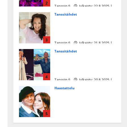
2
Tanssiin.fi
Julkaistu: 22.8.2025 |
Päivitetty:22.8.2025
Tanssitähdet
Heidi Pakarisen ja Mika
Pohjosen tytär kilpailee
missikisoissa
3
Tanssiin.fi
Julkaistu: 21.8.2025 |
Päivitetty:22.8.2025
Tanssitähdet
Tämä Ile Vainion runo Katri
Helenasta paisui hitiksi: ”Voi
tule Katri…”
4
Tanssiin.fi
Julkaistu: 20.8.2025 |
Päivitetty:22.8.2025
Haastattelu
Huikea rakkaustarina!
Dimitri Keiski ja Katja
juhlivat pian tinahäitään –
5
Dannylle iso kiitos
Tanssiin.fi
Julkaistu: 27.4.2025 |