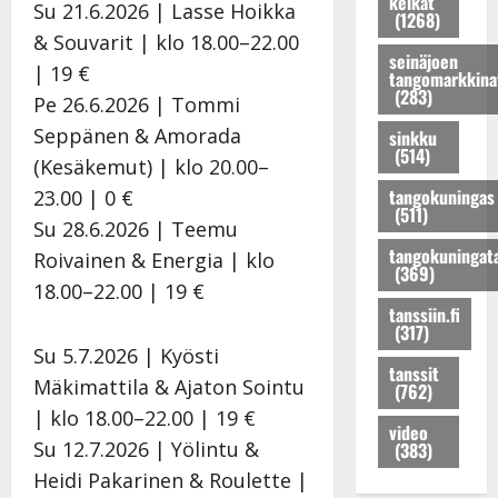
o
s
t
k
e
o
keikat
Su 21.6.2026 | Lasse Hoikka
(1268)
n
t
i
o
n
n
& Souvarit | klo 18.00–22.00
r
a
t
h
j
r
seinäjoen
| 19 €
u
r
!
t
a
u
tangomarkkina
(283)
n
i
T
a
M
n
Pe 26.6.2026 | Tommi
o
n
o
u
i
o
Seppänen & Amorada
sinkku
K
a
m
s
k
K
(514)
(Kesäkemut) | klo 20.00–
a
!
m
:
a
a
tangokuningas
t
D
i
s
P
t
23.00 | 0 €
(511)
r
i
s
o
o
r
Su 28.6.2026 | Teemu
i
m
a
i
h
i
tangokuningat
Roivainen & Energia | klo
H
i
a
t
j
H
(369)
18.00–22.00 | 19 €
e
t
t
t
o
e
tanssiin.fi
l
r
t
a
s
l
(317)
e
i
e
j
e
e
Su 5.7.2026 | Kyösti
n
K
l
a
n
n
tanssit
Mäkimattila & Ajaton Sointu
(762)
a
e
i
t
t
a
s
i
K
u
y
s
| klo 18.00–22.00 | 19 €
video
t
s
a
u
t
t
Su 12.7.2026 | Yölintu &
(383)
a
k
t
p
ä
a
Heidi Pakarinen & Roulette |
p
i
r
e
r
p