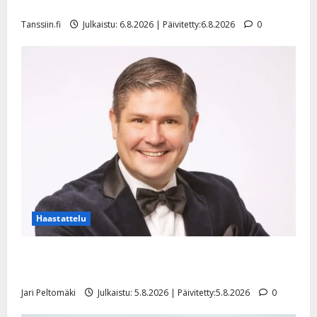
mallia – video
Tanssiin.fi
Julkaistu: 6.8.2026 | Päivitetty:6.8.2026
0
Haastattelu
Leif Lindeman levytti: ”Kuvaa osuvasti uraani
pikkupojasta näihin päiviin”
Jari Peltomäki
Julkaistu: 5.8.2026 | Päivitetty:5.8.2026
0