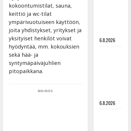
julkkikset
kokoontumistilat, sauna,
julki: Anna
keittiö ja wc-tilat
Hanski
ympärivuotuiseen käyttöön,
liitää tv-
joita yhdistykset, yritykset ja
parketilla
yksityiset henkilöt voivat
6.8.2026
hyödyntää, mm. kokouksien
Sopiiko
sekä hää- ja
Edith Piaf
syntymäpäiväjuhlien
tanssilavalle?
pitopaikkana.
Pirttijoki
näyttää
mallia –
MAINOS
video
6.8.2026
Leif
Lindeman
levytti: