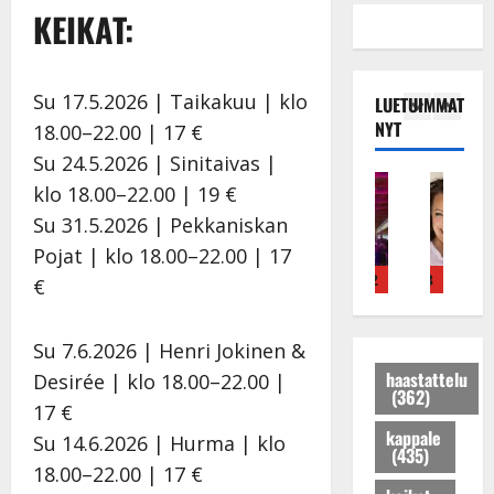
KEIKAT:
Su 17.5.2026 | Taikakuu | klo
LUETUIMMAT
NYT
18.00–22.00 | 17 €
Su 24.5.2026 | Sinitaivas |
Tanssitähdet
Haastattelu
Musiikkivideo
Keikat ja kiertueet
Tanssitähdet
Tans
klo 18.00–22.00 | 19 €
T
H
H
I
H
T
Su 31.5.2026 | Pekkaniskan
ä
u
u
k
e
ä
m
i
i
ä
i
m
Pojat | klo 18.00–22.00 | 17
ä
k
k
v
d
ä
4
5
1
2
3
4
5
€
I
e
e
ä
i
I
l
a
a
s
P
l
e
r
t
a
a
e
Su 7.6.2026 | Henri Jokinen &
V
a
h
i
k
V
haastattelu
Desirée | klo 18.00–22.00 |
(362)
a
k
y
r
a
a
17 €
i
k
v
a
r
i
kappale
Su 14.6.2026 | Hurma | klo
n
a
ä
u
i
n
(435)
i
u
s
s
s
i
18.00–22.00 | 17 €