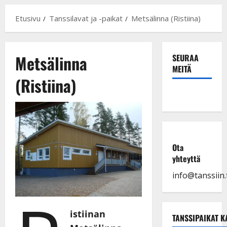
Etusivu
Tanssilavat ja -paikat
Metsälinna (Ristiina)
Metsälinna
SEURAA
MEITÄ
(Ristiina)
Ota
yhteyttä
info@tanssiin.f
istiinan
TANSSIPAIKAT K