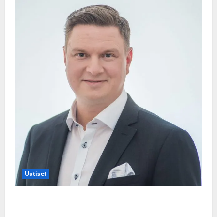
Uutiset
Jukka Hallikainen, 50, liikuttuu lapsenlapsistaan –
uusi laulu koskettaa syvältä