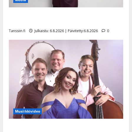
Tanssii tähtien kanssa -julkkikset julki: Anna Hanski
liitää tv-parketilla
Tanssiin.fi
Julkaistu: 6.8.2026 | Päivitetty:6.8.2026
0
Musiikkivideo
Sopiiko Edith Piaf tanssilavalle? Pirttijoki näyttää