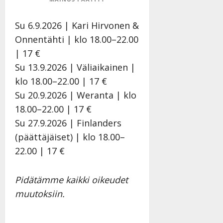
o
e
k
o
Su 6.9.2026 | Kari Hirvonen &
i
k
Onnentähti | klo 18.00–22.00
i
o
| 17 €
t
o
o
s
Su 13.9.2026 | Väliaikainen |
s
t
klo 18.00–22.00 | 17 €
e
Tanssiin.fi
Su 20.9.2026 | Weranta | klo
Tanssiin.fi
18.00–22.00 | 17 €
Julkaistu:
27.4.2025
Julkaistu:
Su 27.9.2026 | Finlanders
|
17.8.2025
(päättäjäiset) | klo 18.00–
Päivitetty:27.4.2025
|
22.00 | 17 €
Päivitetty:19.8.2025
Pidätämme kaikki oikeudet
muutoksiin.