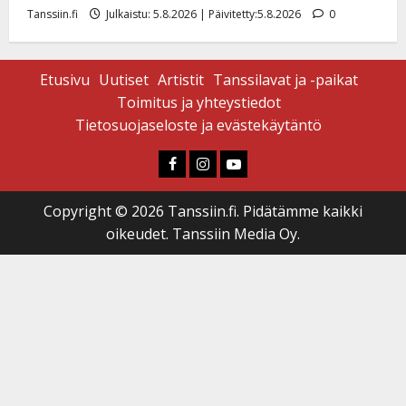
Tanssiin.fi
Julkaistu: 5.8.2026 | Päivitetty:5.8.2026
0
Etusivu
Uutiset
Artistit
Tanssilavat ja -paikat
Toimitus ja yhteystiedot
Tietosuojaseloste ja evästekäytäntö
Faceboook
Instagram
Youtube
Copyright © 2026 Tanssiin.fi. Pidätämme kaikki
oikeudet. Tanssiin Media Oy.