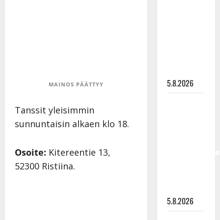
”Kuvaa
osuvasti
uraani
pikkupojasta
näihin
päiviin”
5.8.2026
MAINOS PÄÄTTYY
Jukka
Tanssit yleisimmin
Hallikainen,
sunnuntaisin alkaen klo 18.
50,
liikuttuu
lapsenlapsistaan
Osoite:
Kitereentie 13,
– uusi laulu
52300 Ristiina.
koskettaa
syvältä
5.8.2026