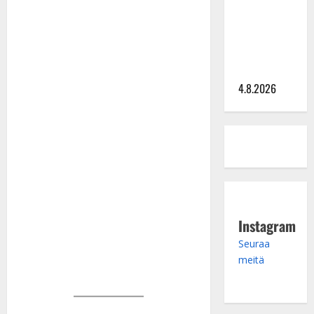
Saija
Tuupanen ei
toivu –
lääkäri:
”Vaakatasoon”
4.8.2026
Instagram
Seuraa
meitä