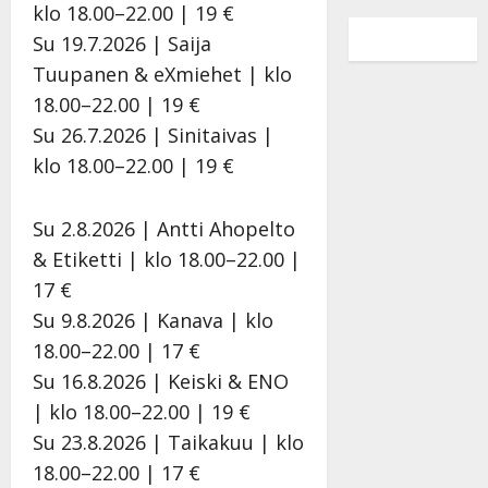
klo 18.00–22.00 | 19 €
a
j
i
r
k
a
i
a
H
t
i
i
Su 19.7.2026 | Saija
s
K
e
u
l
s
Tuupanen & eXmiehet | klo
u
a
l
i
p
u
18.00–22.00 | 19 €
i
t
e
k
a
i
Su 26.7.2026 | Sinitaivas |
h
j
n
e
i
h
i
a
a
s
l
i
klo 18.00–22.00 | 19 €
t
j
n
k
e
t
i
u
l
e
e
i
Su 2.8.2026 | Antti Ahopelto
k
h
a
n
m
k
s
l
v
t
i
s
& Etiketti | klo 18.00–22.00 |
i
i
a
a
s
i
17 €
:
v
l
n
s
:
Su 9.8.2026 | Kanava | klo
”
a
t
s
i
”
18.00–22.00 | 17 €
V
t
a
s
k
V
o
p
v
i
i
o
Su 16.8.2026 | Keiski & ENO
i
i
i
k
s
i
| klo 18.00–22.00 | 19 €
t
a
i
e
o
t
Su 23.8.2026 | Taikakuu | klo
u
n
m
i
i
u
l
t
e
k
s
l
18.00–22.00 | 17 €