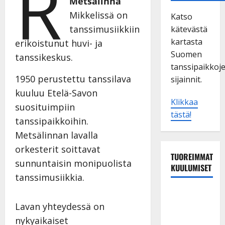
R
Metsälinna
Mikkelissä on
Katso
tanssimusiikkiin
kätevästä
kartasta
erikoistunut huvi- ja
Suomen
tanssikeskus.
tanssipaikkoj
1950 perustettu tanssilava
sijainnit.
kuuluu Etelä-Savon
Klikkaa
suosituimpiin
tästä!
tanssipaikkoihin.
Metsälinnan lavalla
orkesterit soittavat
TUOREIMMAT
sunnuntaisin monipuolista
KUULUMISET
tanssimusiikkia.
Tanssii
tähtien
Lavan yhteydessä on
kanssa -
nykyaikaiset