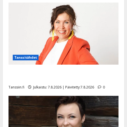
l
l
e
i
s
o
k
i
i
Tanssitähdet
t
o
s
TTK-tähti Anna Hanski rakastaa tanssia – suru
tyttären syövästä painaa
Tanssiin.fi
Tanssiin.fi
Julkaistu: 7.8.2026 | Päivitetty:7.8.2026
0
Julkaistu:
27.4.2025
|
Päivitetty: