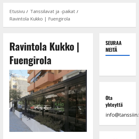
Etusivu
Tanssilavat ja -paikat
Ravintola Kukko | Fuengirola
Ravintola Kukko |
SEURAA
MEITÄ
Fuengirola
Ota
yhteyttä
info@tanssiin.f