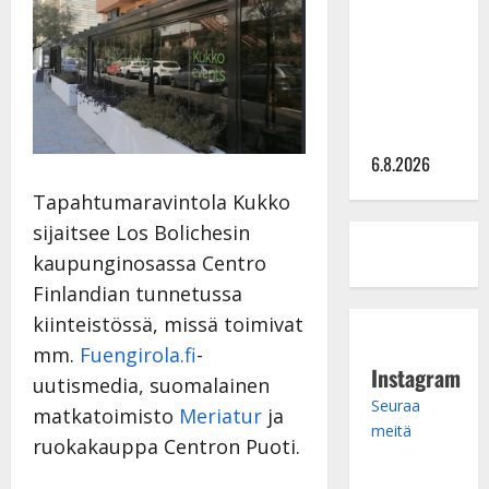
julkkikset
julki: Anna
Hanski
liitää tv-
parketilla
6.8.2026
Tapahtumaravintola Kukko
sijaitsee Los Bolichesin
kaupunginosassa Centro
Finlandian tunnetussa
kiinteistössä, missä toimivat
mm.
Fuengirola.fi
-
Instagram
uutismedia, suomalainen
Seuraa
matkatoimisto
Meriatur
ja
meitä
ruokakauppa Centron Puoti.