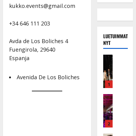
kukko.events@gmail.com
+34 646 111 203
LUETUIMMAT
Avda de Los Boliches 4
NYT
Fuengirola
,
29640
Musiikkiv
Espanja
H
u
i
Avenida De Los Boliches
k
1
e
a
Keikat ja 
I
t
k
h
ä
y
v
v
2
ä
ä
Tanssitäh