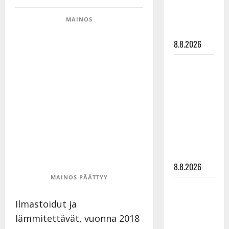
Mäntyniemi:
matka
MAINOS
tyssäsi
8.8.2026
Matti
Ruohonen
viettää taas
synttäreitään
täydessä
hiljaisuudessa
– tämä on
tilanne nyt
8.8.2026
MAINOS PÄÄTTYY
TTK-tähti
Anna
Ilmastoidut ja
Hanski
lämmitettävät, vuonna 2018
rakastaa