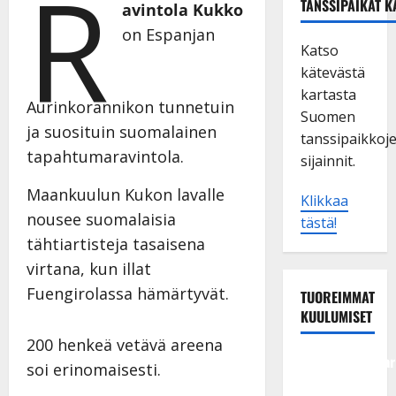
R
TANSSIPAIKAT K
avintola Kukko
on Espanjan
Katso
kätevästä
kartasta
Aurinkorannikon tunnetuin
Suomen
ja suosituin suomalainen
tanssipaikkoj
tapahtumaravintola.
sijainnit.
Maankuulun Kukon lavalle
Klikkaa
nousee suomalaisia
tästä!
tähtiartisteja tasaisena
virtana, kun illat
Fuengirolassa hämärtyvät.
TUOREIMMAT
KUULUMISET
200 henkeä vetävä areena
Tangokuningatar
soi erinomaisesti.
Raija