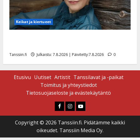
Keikat ja kiertueet
Maikilta pysäyttävä ulostulo: ”Elämä toi eteeni
sellaisen yllätyksen…”
Tanssiin.fi
Julkaistu: 7.8.2026 | Päivitetty:7.8.2026
0
Etusivu
Uutiset
Artistit
Tanssilavat ja -paikat
Toimitus ja yhteystiedot
Tietosuojaseloste ja evästekäytäntö
Faceboook
Instagram
Youtube
Copyright © 2026 Tanssiin.fi. Pidätämme kaikki
oikeudet. Tanssiin Media Oy.