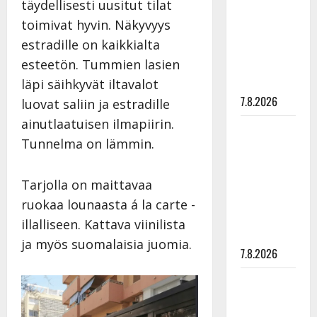
täydellisesti uusitut tilat
tanssia –
toimivat hyvin. Näkyvyys
suru
estradille on kaikkialta
tyttären
esteetön. Tummien lasien
syövästä
painaa
läpi säihkyvät iltavalot
7.8.2026
luovat saliin ja estradille
ainutlaatuisen ilmapiirin.
Maikilta
Tunnelma on lämmin.
pysäyttävä
ulostulo:
”Elämä toi
Tarjolla on maittavaa
eteeni
ruokaa lounaasta á la carte -
sellaisen
illalliseen. Kattava viinilista
yllätyksen…”
ja myös suomalaisia juomia.
7.8.2026
Tanssii
tähtien
kanssa -