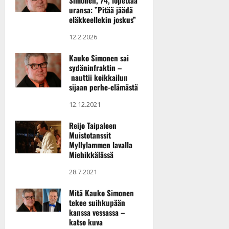
Simonen, 74, lopettaa
y
uransa: ”Pitää jäädä
l
eläkkeellekin joskus”
l
12.2.2026
e
i
Kauko Simonen sai
s
sydäninfraktin –
o
nauttii keikkailun
k
sijaan perhe-elämästä
i
12.12.2021
i
t
Reijo Taipaleen
o
Muistotanssit
s
Myllylammen lavalla
Miehikkälässä
Tanssiin.fi
28.7.2021
Julkaistu:
27.4.2025
Mitä Kauko Simonen
|
tekee suihkupään
Päivitetty:
kanssa vessassa –
katso kuva