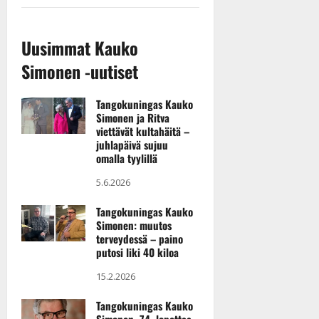
v
Julkaistu:
p
Päivitetty:
K
22.8.2025
i
i
a
|
d
Uusimmat Kauko
a
t
Päivitetty:
e
n
r
o
Simonen -uutiset
t
i
k
i
…
o
Tangokuningas Kauko
n
”
o
Simonen ja Ritva
a
s
Tanssiin.fi
viettävät kultahäitä –
h
t
juhlapäivä sujuu
ä
Julkaistu:
omalla tyylillä
e
i
20.8.2025
Tanssiin.fi
5.6.2026
t
|
Päivitetty:
ä
Julkaistu:
Tangokuningas Kauko
ä
17.8.2025
Simonen: muutos
n
|
terveydessä – paino
–
Päivitetty:
putosi liki 40 kiloa
D
15.2.2026
a
n
Tangokuningas Kauko
n