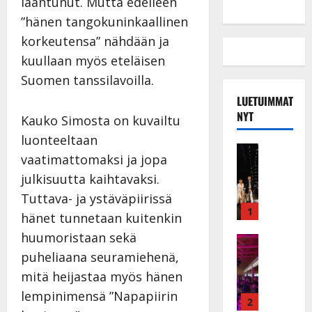
laantunut. Mutta edelleen
”hänen tangokuninkaallinen
korkeutensa” nähdään ja
kuullaan myös eteläisen
Suomen tanssilavoilla.
LUETUIMMAT
NYT
Kauko Simosta on kuvailtu
luonteeltaan
Musiikkiv
vaatimattomaksi ja jopa
H
julkisuutta kaihtavaksi.
u
i
Tuttava- ja ystäväpiirissä
k
1
hänet tunnetaan kuitenkin
e
huumoristaan sekä
a
Keikat ja 
I
t
puheliaana seuramiehenä,
k
h
mitä heijastaa myös hänen
ä
y
lempinimensä ”Napapiirin
v
v
2