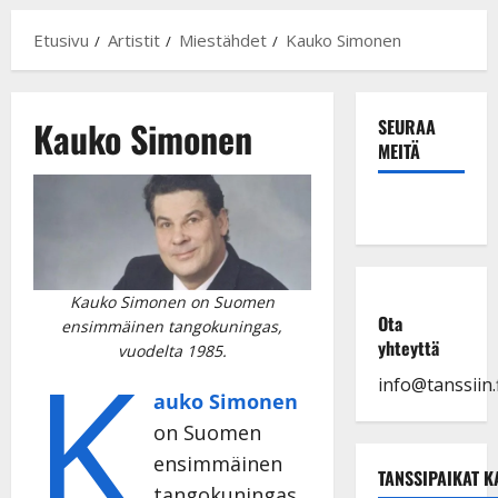
Etusivu
Artistit
Miestähdet
Kauko Simonen
Kauko Simonen
SEURAA
MEITÄ
Kauko Simonen on Suomen
Ota
ensimmäinen tangokuningas,
yhteyttä
K
vuodelta 1985.
info@tanssiin.f
auko Simonen
on Suomen
ensimmäinen
TANSSIPAIKAT K
tangokuningas.