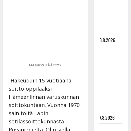
synttäreitään
täydessä
hiljaisuudessa
– tämä on
tilanne nyt
8.8.2026
TTK-tähti
Anna
MAINOS PÄÄTTYY
Hanski
rakastaa
”Hakeuduin 15-vuotiaana
tanssia –
suru
soitto-oppilaaksi
tyttären
Hämeenlinnan varuskunnan
syövästä
soittokuntaan. Vuonna 1970
painaa
sain töitä Lapin
7.8.2026
sotilassoittokunnasta
Maikilta
Rovaniemeltä. Olin siellä