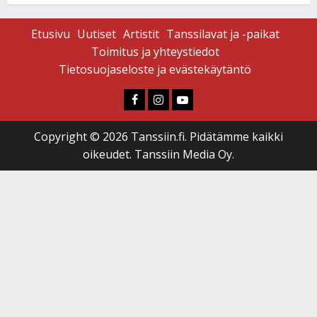
Etusivu
Uutiset
Artistit
Tanssilavat ja -paikat
Toimitus ja yhteystiedot
Tietosuojaseloste ja evästekäytäntö
Faceboook
Instagram
Youtube
Copyright © 2026 Tanssiin.fi. Pidätämme kaikki
oikeudet. Tanssiin Media Oy.