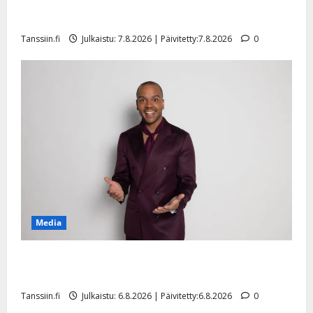
Maikilta pysäyttävä ulostulo: ”Elämä toi eteeni
sellaisen yllätyksen…”
Tanssiin.fi
Julkaistu: 7.8.2026 | Päivitetty:7.8.2026
0
Media
Tanssii tähtien kanssa -julkkikset julki: Anna Hanski
liitää tv-parketilla
Tanssiin.fi
Julkaistu: 6.8.2026 | Päivitetty:6.8.2026
0