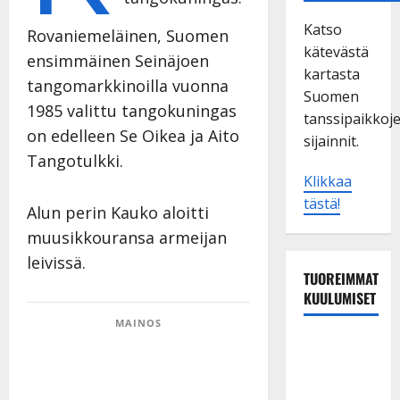
Katso
Rovaniemeläinen, Suomen
kätevästä
ensimmäinen Seinäjoen
kartasta
tangomarkkinoilla vuonna
Suomen
1985 valittu tangokuningas
tanssipaikkoj
on edelleen Se Oikea ja Aito
sijainnit.
Tangotulkki.
Klikkaa
tästä!
Alun perin Kauko aloitti
muusikkouransa armeijan
leivissä.
TUOREIMMAT
KUULUMISET
MAINOS
Matti
Ruohonen
viettää taas