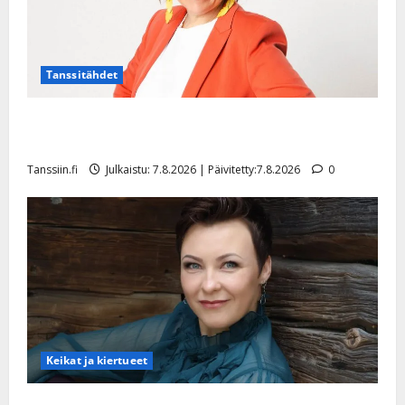
Tanssitähdet
TTK-tähti Anna Hanski rakastaa tanssia – suru
tyttären syövästä painaa
Tanssiin.fi
Julkaistu: 7.8.2026 | Päivitetty:7.8.2026
0
Keikat ja kiertueet