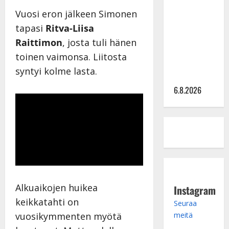
Sopiiko
Edith Piaf
Vuosi eron jälkeen Simonen
tanssilavalle?
tapasi
Ritva-Liisa
Pirttijoki
Raittimon
, josta tuli hänen
näyttää
toinen vaimonsa. Liitosta
mallia –
syntyi kolme lasta.
video
6.8.2026
Alkuaikojen huikea
Instagram
keikkatahti on
Seuraa
meitä
vuosikymmenten myötä