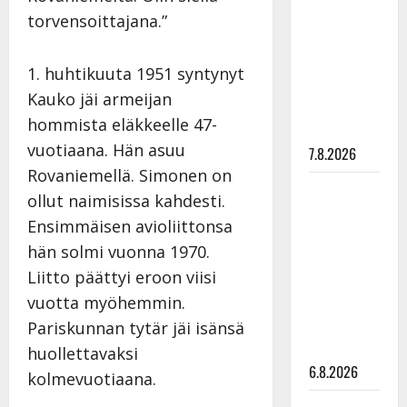
pysäyttävä
torvensoittajana.”
ulostulo:
”Elämä toi
1. huhtikuuta 1951 syntynyt
eteeni
Kauko jäi armeijan
sellaisen
hommista eläkkeelle 47-
yllätyksen…”
vuotiaana. Hän asuu
7.8.2026
Rovaniemellä. Simonen on
Tanssii
ollut naimisissa kahdesti.
tähtien
Ensimmäisen avioliittonsa
kanssa -
hän solmi vuonna 1970.
julkkikset
Liitto päättyi eroon viisi
julki: Anna
vuotta myöhemmin.
Hanski
liitää tv-
Pariskunnan tytär jäi isänsä
parketilla
huollettavaksi
6.8.2026
kolmevuotiaana.